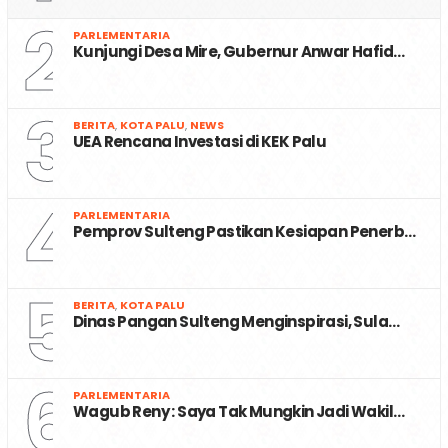
2
PARLEMENTARIA
Kunjungi Desa Mire, Gubernur Anwar Hafid…
3
BERITA
,
KOTA PALU
,
NEWS
UEA Rencana Investasi di KEK Palu
4
PARLEMENTARIA
Pemprov Sulteng Pastikan Kesiapan Penerb…
5
BERITA
,
KOTA PALU
Dinas Pangan Sulteng Menginspirasi, Sula…
6
PARLEMENTARIA
Wagub Reny : Saya Tak Mungkin Jadi Wakil…