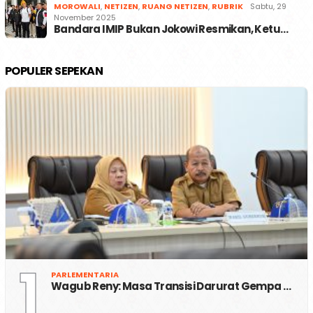
MOROWALI
,
NETIZEN
,
RUANG NETIZEN
,
RUBRIK
Sabtu, 29
November 2025
Bandara IMIP Bukan Jokowi Resmikan, Ketu…
POPULER SEPEKAN
1
PARLEMENTARIA
Wagub Reny: Masa Transisi Darurat Gempa …