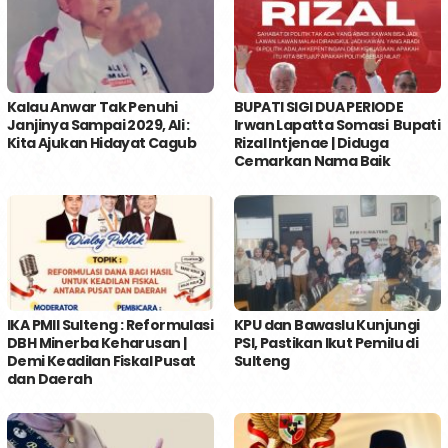
Kalau Anwar Tak Penuhi
BUPATI SIGI DUA PERIODE
Janjinya Sampai 2029, Ali :
Irwan Lapatta Somasi Bupati
Kita Ajukan Hidayat Cagub
Rizal Intjenae | Diduga
Cemarkan Nama Baik
IKA PMII Sulteng : Reformulasi
KPU dan Bawaslu Kunjungi
DBH Minerba Keharusan |
PSI, Pastikan Ikut Pemilu di
Demi Keadilan Fiskal Pusat
Sulteng
dan Daerah