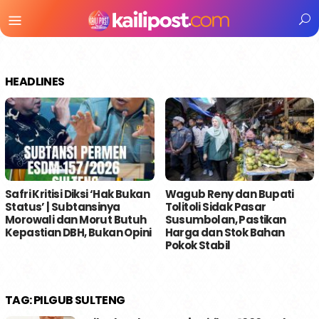
Menu
Mobile
HEADLINES
Safri Kritisi Diksi ‘Hak Bukan
Wagub Reny dan Bupati
Status’ | Subtansinya
Tolitoli Sidak Pasar
Morowali dan Morut Butuh
Susumbolan, Pastikan
Kepastian DBH, Bukan Opini
Harga dan Stok Bahan
Pokok Stabil
TAG:
PILGUB SULTENG