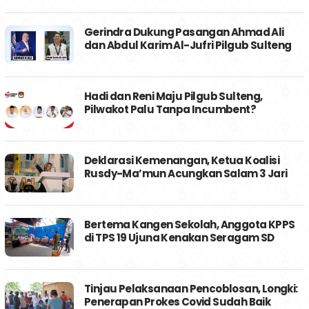
Gerindra Dukung Pasangan Ahmad Ali
dan Abdul Karim Al-Jufri Pilgub Sulteng
Hadi dan Reni Maju Pilgub Sulteng,
Pilwakot Palu Tanpa Incumbent?
Deklarasi Kemenangan, Ketua Koalisi
Rusdy-Ma’mun Acungkan Salam 3 Jari
Bertema Kangen Sekolah, Anggota KPPS
di TPS 19 Ujuna Kenakan Seragam SD
Tinjau Pelaksanaan Pencoblosan, Longki:
Penerapan Prokes Covid Sudah Baik