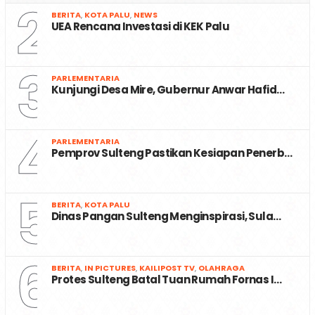
2
BERITA
,
KOTA PALU
,
NEWS
UEA Rencana Investasi di KEK Palu
3
PARLEMENTARIA
Kunjungi Desa Mire, Gubernur Anwar Hafid…
4
PARLEMENTARIA
Pemprov Sulteng Pastikan Kesiapan Penerb…
5
BERITA
,
KOTA PALU
Dinas Pangan Sulteng Menginspirasi, Sula…
6
BERITA
,
IN PICTURES
,
KAILIPOST TV
,
OLAHRAGA
Protes Sulteng Batal Tuan Rumah Fornas I…