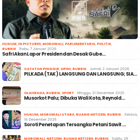
HUKUM
,
IN PICTURES
,
MOROWALI
,
PARLEMENTARIA
,
POLITIK
,
RUBRIK
Rabu, 7 Januari 2026
Safri Akan Lapor Presiden dan Desak Gube…
CATATAN PINGGIR
,
OPINI
,
RUBRIK
Jumat, 2 Januari 2026
PILKADA (TAK) LANGSUNG DAN LANGSUNG; SIA…
OLAHRAGA
,
RUBRIK
,
SPORT
Minggu, 21 Desember 2025
Musorkot Palu; Dibuka Wali Kota, Reynold…
HUKUM
,
MOROWALI UTARA
,
RUANG NETIZEN
,
RUBRIK
Selasa,
16 Desember 2025
Soroti Penetapan Tersangka Petani Sawit …
MOROWALI
,
NETIZEN
,
RUANG NETIZEN
,
RUBRIK
Sabtu, 29