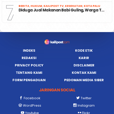
7
BERITA
,
HUKUM
,
KAILIPOST TV
,
KESEHATAN
,
KOTA PALU
Diduga Jual Makanan Babi Guling, Warga T…
INDEKS
KODE ETIK
REDAKSI
KARIR
PRIVACY POLICY
DISCLAIMER
TENTANG KAMI
KONTAK KAMI
FORM PENGADUAN
PEDOMAN MEDIA SIBER
JARINGAN SOCIAL
Facebook
Twitter
WordPress
Instagram
Youtube
Flickr