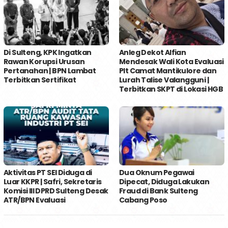
Di Sulteng, KPK Ingatkan
Anleg Dekot Alfian
Rawan Korupsi Urusan
Mendesak Wali Kota Evaluasi
Pertanahan | BPN Lambat
Plt Camat Mantikulore dan
Terbitkan Sertifikat
Lurah Talise Valangguni |
Terbitkan SKPT di Lokasi HGB
Aktivitas PT SEI Diduga di
Dua Oknum Pegawai
Luar KKPR | Safri, Sekretaris
Dipecat, Diduga Lakukan
Komisi III DPRD Sulteng Desak
Fraud di Bank Sulteng
ATR/BPN Evaluasi
Cabang Poso