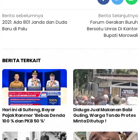
Navigasi
Berita sebelumnya
Berita Selanjutnya
2021: Ada 801 Janda dan Duda
Forum Gerakan Buruh
pos
Baru di Palu
Bersatu Unras Di Kantor
Bupati Morowali
BERITA TERKAIT
Hari ini di Sulteng, Bayar
Diduga Jual Makanan Babi
Pajak Ranmor ‘Bebas Denda
Guling, Warga Tondo Protes
100 % dan PKB 50 %’
Minta Ditutup !