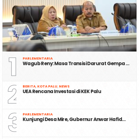
1
PARLEMENTARIA
Wagub Reny: Masa Transisi Darurat Gempa …
2
BERITA
,
KOTA PALU
,
NEWS
UEA Rencana Investasi di KEK Palu
3
PARLEMENTARIA
Kunjungi Desa Mire, Gubernur Anwar Hafid…