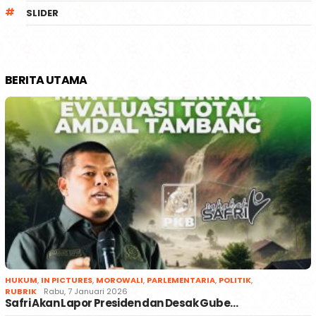
SLIDER
BERITA UTAMA
HUKUM
,
IN PICTURES
,
MOROWALI
,
PARLEMENTARIA
,
POLITIK
,
RUBRIK
Rabu, 7 Januari 2026
Safri Akan Lapor Presiden dan Desak Gube…