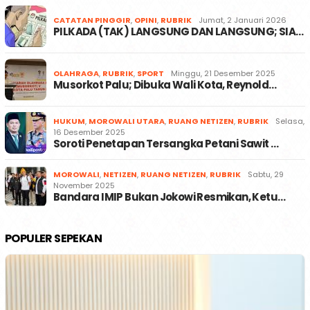
CATATAN PINGGIR
,
OPINI
,
RUBRIK
Jumat, 2 Januari 2026
PILKADA (TAK) LANGSUNG DAN LANGSUNG; SIA…
OLAHRAGA
,
RUBRIK
,
SPORT
Minggu, 21 Desember 2025
Musorkot Palu; Dibuka Wali Kota, Reynold…
HUKUM
,
MOROWALI UTARA
,
RUANG NETIZEN
,
RUBRIK
Selasa,
16 Desember 2025
Soroti Penetapan Tersangka Petani Sawit …
MOROWALI
,
NETIZEN
,
RUANG NETIZEN
,
RUBRIK
Sabtu, 29
November 2025
Bandara IMIP Bukan Jokowi Resmikan, Ketu…
POPULER SEPEKAN