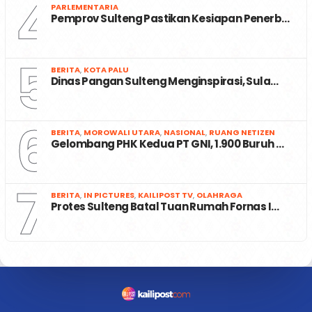
4
PARLEMENTARIA
Pemprov Sulteng Pastikan Kesiapan Penerb…
5
BERITA
,
KOTA PALU
Dinas Pangan Sulteng Menginspirasi, Sula…
6
BERITA
,
MOROWALI UTARA
,
NASIONAL
,
RUANG NETIZEN
Gelombang PHK Kedua PT GNI, 1.900 Buruh …
7
BERITA
,
IN PICTURES
,
KAILIPOST TV
,
OLAHRAGA
Protes Sulteng Batal Tuan Rumah Fornas I…