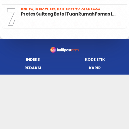
7
BERITA
,
IN PICTURES
,
KAILIPOST TV
,
OLAHRAGA
Protes Sulteng Batal Tuan Rumah Fornas I…
INDEKS
KODE ETIK
REDAKSI
KARIR
PRIVACY POLICY
DISCLAIMER
TENTANG KAMI
KONTAK KAMI
FORM PENGADUAN
PEDOMAN MEDIA SIBER
JARINGAN SOCIAL
Facebook
Twitter
WordPress
Instagram