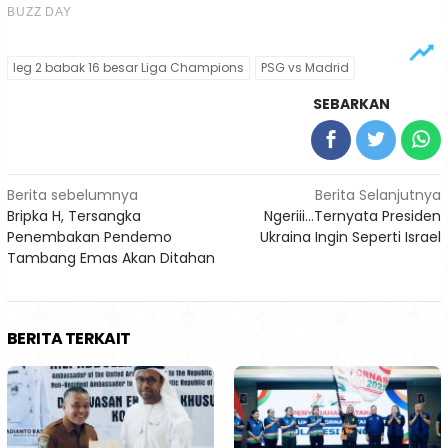
leg 2 babak 16 besar Liga Champions
PSG vs Madrid
SEBARKAN
Navigasi
Berita sebelumnya
Berita Selanjutnya
Bripka H, Tersangka
Ngeriii…Ternyata Presiden
pos
Penembakan Pendemo
Ukraina Ingin Seperti Israel
Tambang Emas Akan Ditahan
BERITA TERKAIT