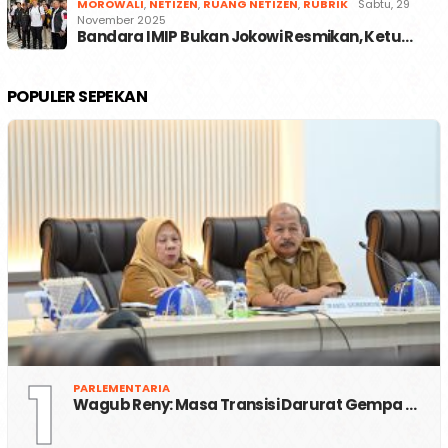
MOROWALI
,
NETIZEN
,
RUANG NETIZEN
,
RUBRIK
Sabtu, 29
November 2025
Bandara IMIP Bukan Jokowi Resmikan, Ketu…
POPULER SEPEKAN
1
PARLEMENTARIA
Wagub Reny: Masa Transisi Darurat Gempa …