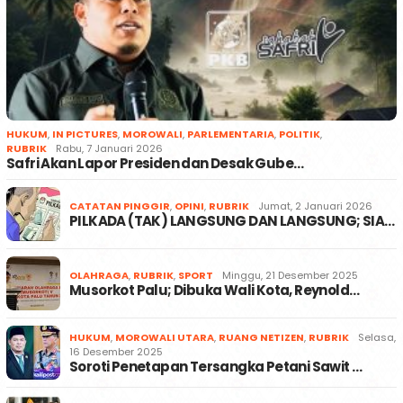
HUKUM
,
IN PICTURES
,
MOROWALI
,
PARLEMENTARIA
,
POLITIK
,
RUBRIK
Rabu, 7 Januari 2026
Safri Akan Lapor Presiden dan Desak Gube…
CATATAN PINGGIR
,
OPINI
,
RUBRIK
Jumat, 2 Januari 2026
PILKADA (TAK) LANGSUNG DAN LANGSUNG; SIA…
OLAHRAGA
,
RUBRIK
,
SPORT
Minggu, 21 Desember 2025
Musorkot Palu; Dibuka Wali Kota, Reynold…
HUKUM
,
MOROWALI UTARA
,
RUANG NETIZEN
,
RUBRIK
Selasa,
16 Desember 2025
Soroti Penetapan Tersangka Petani Sawit …