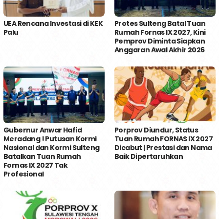
UEA Rencana Investasi di KEK
Protes Sulteng Batal Tuan
Palu
Rumah Fornas IX 2027, Kini
Pemprov Diminta Siapkan
Anggaran Awal Akhir 2026
Gubernur Anwar Hafid
Porprov Diundur, Status
Meradang ! Putusan Kormi
Tuan Rumah FORNAS IX 2027
Nasional dan Kormi Sulteng
Dicabut | Prestasi dan Nama
Batalkan Tuan Rumah
Baik Dipertaruhkan
Fornas IX 2027 Tak
Profesional