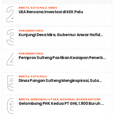
2
BERITA
,
KOTA PALU
,
NEWS
UEA Rencana Investasi di KEK Palu
3
PARLEMENTARIA
Kunjungi Desa Mire, Gubernur Anwar Hafid…
4
PARLEMENTARIA
Pemprov Sulteng Pastikan Kesiapan Penerb…
5
BERITA
,
KOTA PALU
Dinas Pangan Sulteng Menginspirasi, Sula…
6
BERITA
,
MOROWALI UTARA
,
NASIONAL
,
RUANG NETIZEN
Gelombang PHK Kedua PT GNI, 1.900 Buruh …