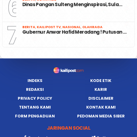
6
Dinas Pangan Sulteng Menginspirasi, Sula…
7
BERITA
,
KAILIPOST TV
,
NASIONAL
,
OLAHRAGA
Gubernur Anwar Hafid Meradang ! Putusan …
INDEKS
KODE ETIK
REDAKSI
KARIR
PRIVACY POLICY
DISCLAIMER
TENTANG KAMI
KONTAK KAMI
FORM PENGADUAN
PEDOMAN MEDIA SIBER
JARINGAN SOCIAL