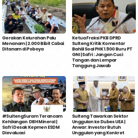
Gerakan Kelurahan Palu
Ketua Fraksi PKB DPRD
Menanam | 2.000 Bibit Cabai
Sulteng Kritik Komentar
Ditanam di Poboya
Bahlil Soal PHK 1.900 Buru PT
GNI | Safri : Jangan Cuci
Tangan dan Lempar
Tanggung Jawab
#SultengSuram Terancam
Sulteng Tawarkan Sektor
Kehilangan DBH Mineral |
Unggulan ke Dubes UEA |
Safri Desak Kepmen ESDM
Anwar: Investor Butuh
Dievaluasi
Unggulan yang Konkret