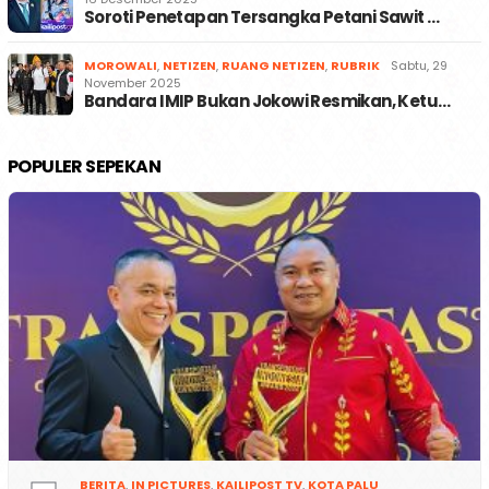
Soroti Penetapan Tersangka Petani Sawit …
MOROWALI
,
NETIZEN
,
RUANG NETIZEN
,
RUBRIK
Sabtu, 29
November 2025
Bandara IMIP Bukan Jokowi Resmikan, Ketu…
POPULER SEPEKAN
BERITA
,
IN PICTURES
,
KAILIPOST TV
,
KOTA PALU