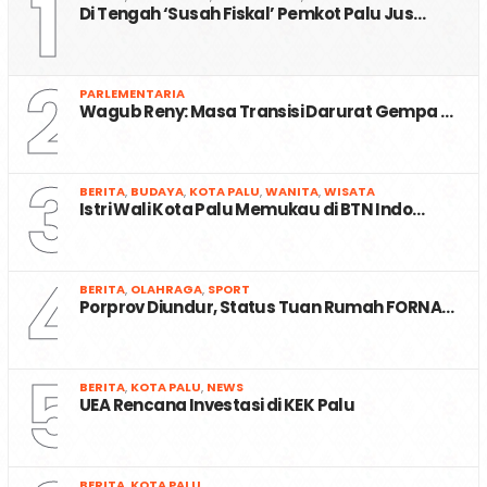
1
Di Tengah ‘Susah Fiskal’ Pemkot Palu Jus…
2
PARLEMENTARIA
Wagub Reny: Masa Transisi Darurat Gempa …
3
BERITA
,
BUDAYA
,
KOTA PALU
,
WANITA
,
WISATA
Istri Wali Kota Palu Memukau di BTN Indo…
4
BERITA
,
OLAHRAGA
,
SPORT
Porprov Diundur, Status Tuan Rumah FORNA…
5
BERITA
,
KOTA PALU
,
NEWS
UEA Rencana Investasi di KEK Palu
BERITA
,
KOTA PALU