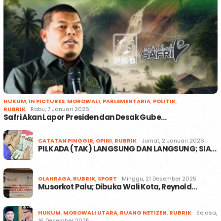
HUKUM
,
IN PICTURES
,
MOROWALI
,
PARLEMENTARIA
,
POLITIK
,
RUBRIK
Rabu, 7 Januari 2026
Safri Akan Lapor Presiden dan Desak Gube…
CATATAN PINGGIR
,
OPINI
,
RUBRIK
Jumat, 2 Januari 2026
PILKADA (TAK) LANGSUNG DAN LANGSUNG; SIA…
OLAHRAGA
,
RUBRIK
,
SPORT
Minggu, 21 Desember 2025
Musorkot Palu; Dibuka Wali Kota, Reynold…
HUKUM
,
MOROWALI UTARA
,
RUANG NETIZEN
,
RUBRIK
Selasa,
16 Desember 2025