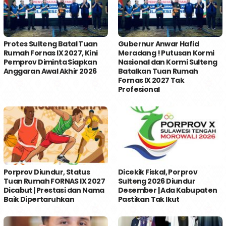
Protes Sulteng Batal Tuan
Gubernur Anwar Hafid
Rumah Fornas IX 2027, Kini
Meradang ! Putusan Kormi
Pemprov Diminta Siapkan
Nasional dan Kormi Sulteng
Anggaran Awal Akhir 2026
Batalkan Tuan Rumah
Fornas IX 2027 Tak
Profesional
Porprov Diundur, Status
Dicekik Fiskal, Porprov
Tuan Rumah FORNAS IX 2027
Sulteng 2026 Diundur
Dicabut | Prestasi dan Nama
Desember | Ada Kabupaten
Baik Dipertaruhkan
Pastikan Tak Ikut