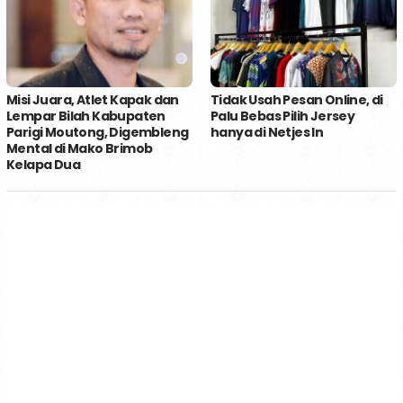
Misi Juara, Atlet Kapak dan
Tidak Usah Pesan Online, di
Lempar Bilah Kabupaten
Palu Bebas Pilih Jersey
Parigi Moutong, Digembleng
hanya di Netjes In
Mental di Mako Brimob
Kelapa Dua