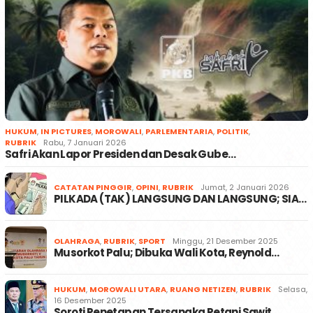
HUKUM
,
IN PICTURES
,
MOROWALI
,
PARLEMENTARIA
,
POLITIK
,
RUBRIK
Rabu, 7 Januari 2026
Safri Akan Lapor Presiden dan Desak Gube…
CATATAN PINGGIR
,
OPINI
,
RUBRIK
Jumat, 2 Januari 2026
PILKADA (TAK) LANGSUNG DAN LANGSUNG; SIA…
OLAHRAGA
,
RUBRIK
,
SPORT
Minggu, 21 Desember 2025
Musorkot Palu; Dibuka Wali Kota, Reynold…
HUKUM
,
MOROWALI UTARA
,
RUANG NETIZEN
,
RUBRIK
Selasa,
16 Desember 2025
Soroti Penetapan Tersangka Petani Sawit …