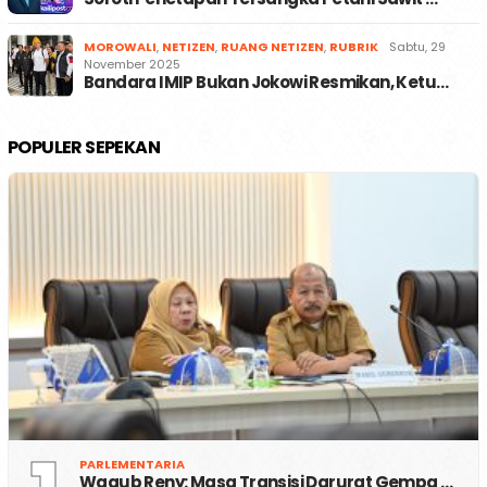
MOROWALI
,
NETIZEN
,
RUANG NETIZEN
,
RUBRIK
Sabtu, 29
November 2025
Bandara IMIP Bukan Jokowi Resmikan, Ketu…
POPULER SEPEKAN
PARLEMENTARIA
Wagub Reny: Masa Transisi Darurat Gempa …