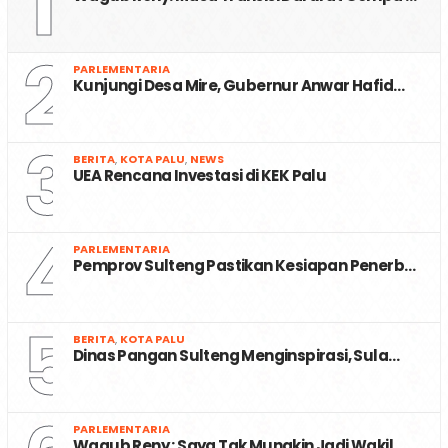
1
2
PARLEMENTARIA
Kunjungi Desa Mire, Gubernur Anwar Hafid…
3
BERITA
,
KOTA PALU
,
NEWS
UEA Rencana Investasi di KEK Palu
4
PARLEMENTARIA
Pemprov Sulteng Pastikan Kesiapan Penerb…
5
BERITA
,
KOTA PALU
Dinas Pangan Sulteng Menginspirasi, Sula…
PARLEMENTARIA
Wagub Reny : Saya Tak Mungkin Jadi Wakil…