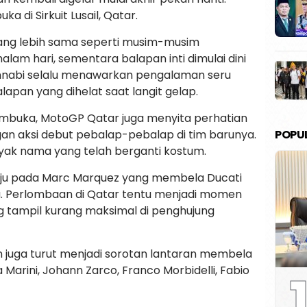
 di Sirkuit Lusail, Qatar.
ang lebih sama seperti musim-musim
malam hari, sementara balapan inti dimulai dini
Annabi selalu menawarkan pengalaman seru
apan yang dihelat saat langit gelap.
pembuka, MotoGP Qatar juga menyita perhatian
POPU
n aksi debut pebalap-pebalap di tim barunya.
nyak nama yang telah berganti kostum.
uju pada Marc Marquez yang membela Ducati
a. Perlombaan di Qatar tentu menjadi momen
g tampil kurang maksimal di penghujung
 juga turut menjadi sorotan lantaran membela
a Marini, Johann Zarco, Franco Morbidelli, Fabio
1