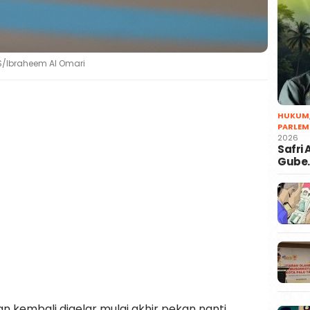
S/Ibraheem Al Omari
HUKUM
PARLEM
2026
Safri
Gube
 kembali digelar mulai akhir pekan nanti.