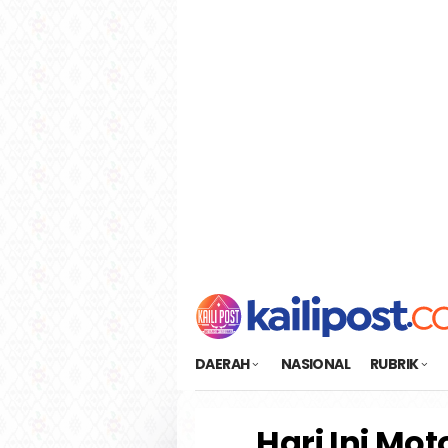
Loncat
tutup
ke
konten
DAERAH
NASIONAL
RUBRIK
Hari Ini Mo