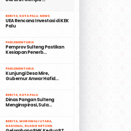
2
BERITA
,
KOTA PALU
,
NEWS
UEA Rencana Investasi di KEK
Palu
3
PARLEMENTARIA
Pemprov Sulteng Pastikan
Kesiapan Penerb…
4
PARLEMENTARIA
Kunjungi Desa Mire,
Gubernur Anwar Hafid…
5
BERITA
,
KOTA PALU
Dinas Pangan Sulteng
Menginspirasi, Sula…
6
BERITA
,
MOROWALI UTARA
,
NASIONAL
,
RUANG NETIZEN
Gelombang PHK Kedua PT