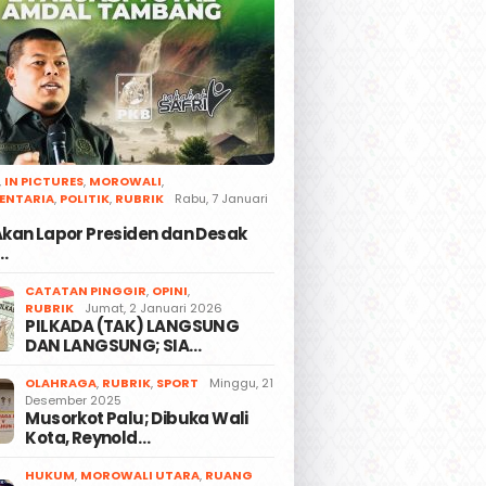
,
IN PICTURES
,
MOROWALI
,
ENTARIA
,
POLITIK
,
RUBRIK
Rabu, 7 Januari
 Akan Lapor Presiden dan Desak
…
CATATAN PINGGIR
,
OPINI
,
RUBRIK
Jumat, 2 Januari 2026
PILKADA (TAK) LANGSUNG
DAN LANGSUNG; SIA…
OLAHRAGA
,
RUBRIK
,
SPORT
Minggu, 21
Desember 2025
Musorkot Palu; Dibuka Wali
Kota, Reynold…
HUKUM
,
MOROWALI UTARA
,
RUANG