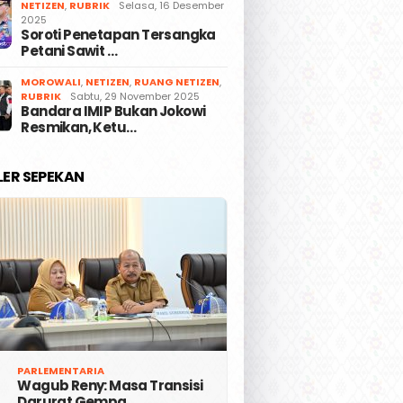
NETIZEN
,
RUBRIK
Selasa, 16 Desember
2025
Soroti Penetapan Tersangka
Petani Sawit …
MOROWALI
,
NETIZEN
,
RUANG NETIZEN
,
RUBRIK
Sabtu, 29 November 2025
Bandara IMIP Bukan Jokowi
Resmikan, Ketu…
LER SEPEKAN
PARLEMENTARIA
Wagub Reny: Masa Transisi
Darurat Gempa …