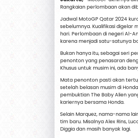
Rangkaian perlombaan akan dibuka
Jadwal MotoGP Qatar 2024 kur
sebelumnya. Kualifikasi digelar 
hari. Perlombaan di negeri Al-
karena menjadi satu-satunya bal
Bukan hanya itu, sebagai seri 
penonton yang penasaran denga
Khusus untuk musim ini, ada ba
Mata penonton pasti akan tert
setelah belasan musim di Hond
pembuktian The Baby Alien yan
kariernya bersama Honda.
Selain Marquez, nama-nama lain
tim baru. Misalnya Alex Rins, Luc
Diggia dan masih banyak lagi.