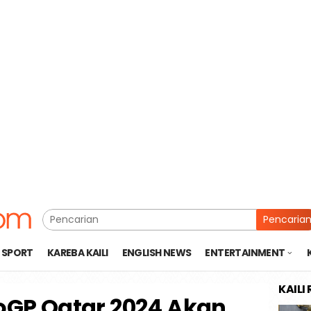
Pencaria
SPORT
KAREBA KAILI
ENGLISH NEWS
ENTERTAINMENT
KAILI
toGP Qatar 2024 Akan