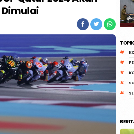
Dimulai
TOPIK
K
P
K
S
SL
BERI