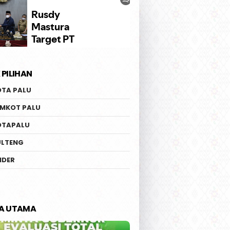
 PILIHAN
OTA PALU
EMKOT PALU
OTAPALU
ULTENG
IDER
TA UTAMA