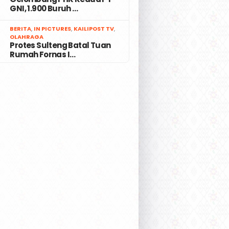
GNI, 1.900 Buruh …
7
BERITA
,
IN PICTURES
,
KAILIPOST TV
,
OLAHRAGA
Protes Sulteng Batal Tuan
Rumah Fornas I…