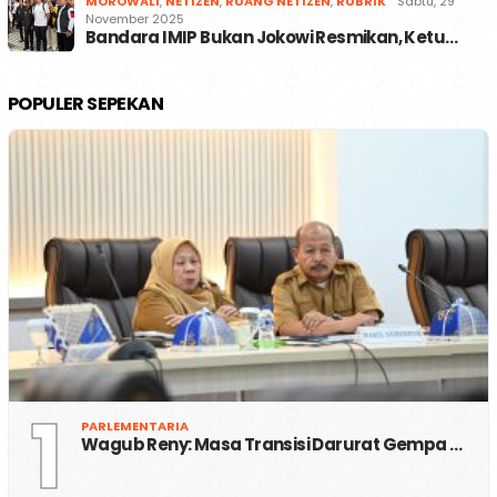
MOROWALI
,
NETIZEN
,
RUANG NETIZEN
,
RUBRIK
Sabtu, 29
November 2025
Bandara IMIP Bukan Jokowi Resmikan, Ketu…
POPULER SEPEKAN
1
PARLEMENTARIA
Wagub Reny: Masa Transisi Darurat Gempa …