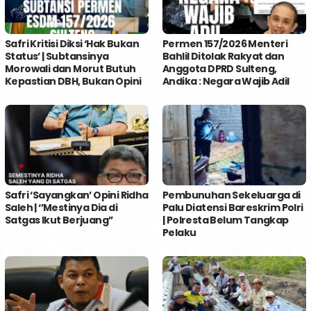
Safri Kritisi Diksi ‘Hak Bukan
Permen 157/2026 Menteri
Status’ | Subtansinya
Bahlil Ditolak Rakyat dan
Morowali dan Morut Butuh
Anggota DPRD Sulteng,
Kepastian DBH, Bukan Opini
Andika : Negara Wajib Adil
Safri ‘Sayangkan’ Opini Ridha
Pembunuhan Sekeluarga di
Saleh | ‘’Mestinya Dia di
Palu Diatensi Bareskrim Polri
Satgas Ikut Berjuang’’
| Polresta Belum Tangkap
Pelaku