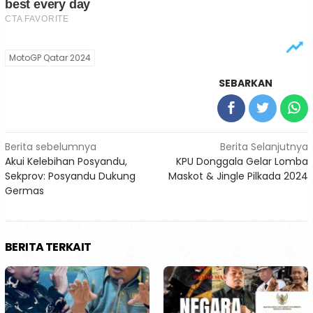
MotoGP Qatar 2024
SEBARKAN
Navigasi
Berita sebelumnya
Berita Selanjutnya
Akui Kelebihan Posyandu,
KPU Donggala Gelar Lomba
pos
Sekprov: Posyandu Dukung
Maskot & Jingle Pilkada 2024
Germas
BERITA TERKAIT