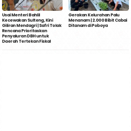
Usai Menteri Bahlil
Gerakan Kelurahan Palu
Kecewakan Sulteng, Kini
Menanam | 2.000 Bibit Cabai
Giliran Mendagri | Safri Tolak
Ditanam di Poboya
Rencana Prioritaskan
Penyaluran DBH untuk
Daerah Tertekan Fiskal