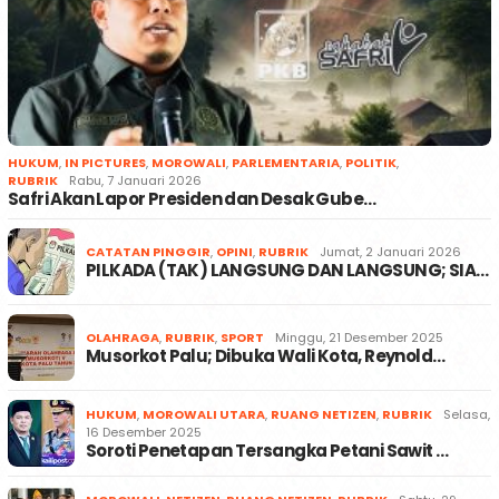
HUKUM
,
IN PICTURES
,
MOROWALI
,
PARLEMENTARIA
,
POLITIK
,
RUBRIK
Rabu, 7 Januari 2026
Safri Akan Lapor Presiden dan Desak Gube…
CATATAN PINGGIR
,
OPINI
,
RUBRIK
Jumat, 2 Januari 2026
PILKADA (TAK) LANGSUNG DAN LANGSUNG; SIA…
OLAHRAGA
,
RUBRIK
,
SPORT
Minggu, 21 Desember 2025
Musorkot Palu; Dibuka Wali Kota, Reynold…
HUKUM
,
MOROWALI UTARA
,
RUANG NETIZEN
,
RUBRIK
Selasa,
16 Desember 2025
Soroti Penetapan Tersangka Petani Sawit …