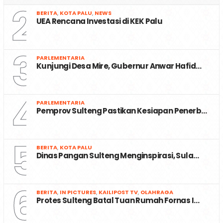
2
BERITA
,
KOTA PALU
,
NEWS
UEA Rencana Investasi di KEK Palu
3
PARLEMENTARIA
Kunjungi Desa Mire, Gubernur Anwar Hafid…
4
PARLEMENTARIA
Pemprov Sulteng Pastikan Kesiapan Penerb…
5
BERITA
,
KOTA PALU
Dinas Pangan Sulteng Menginspirasi, Sula…
6
BERITA
,
IN PICTURES
,
KAILIPOST TV
,
OLAHRAGA
Protes Sulteng Batal Tuan Rumah Fornas I…