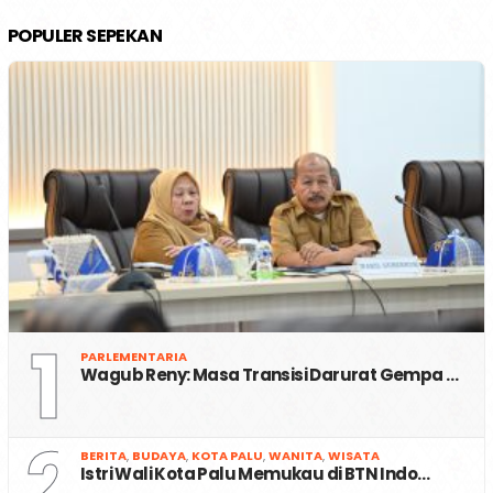
POPULER SEPEKAN
1
PARLEMENTARIA
Wagub Reny: Masa Transisi Darurat Gempa …
2
BERITA
,
BUDAYA
,
KOTA PALU
,
WANITA
,
WISATA
Istri Wali Kota Palu Memukau di BTN Indo…