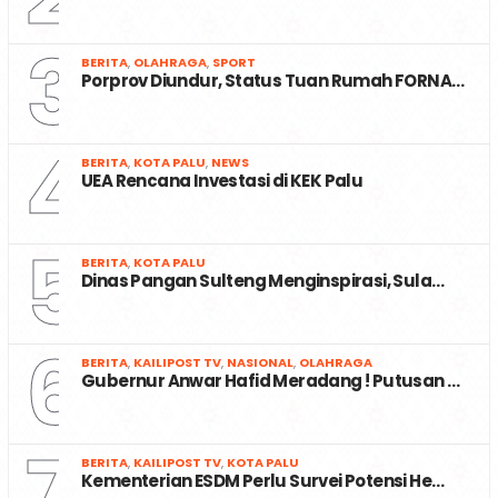
3
BERITA
,
OLAHRAGA
,
SPORT
Porprov Diundur, Status Tuan Rumah FORNA…
4
BERITA
,
KOTA PALU
,
NEWS
UEA Rencana Investasi di KEK Palu
5
BERITA
,
KOTA PALU
Dinas Pangan Sulteng Menginspirasi, Sula…
6
BERITA
,
KAILIPOST TV
,
NASIONAL
,
OLAHRAGA
Gubernur Anwar Hafid Meradang ! Putusan …
7
BERITA
,
KAILIPOST TV
,
KOTA PALU
Kementerian ESDM Perlu Survei Potensi He…