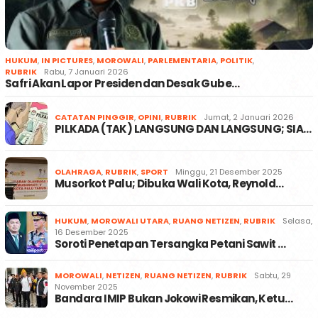
HUKUM
,
IN PICTURES
,
MOROWALI
,
PARLEMENTARIA
,
POLITIK
,
RUBRIK
Rabu, 7 Januari 2026
Safri Akan Lapor Presiden dan Desak Gube…
CATATAN PINGGIR
,
OPINI
,
RUBRIK
Jumat, 2 Januari 2026
PILKADA (TAK) LANGSUNG DAN LANGSUNG; SIA…
OLAHRAGA
,
RUBRIK
,
SPORT
Minggu, 21 Desember 2025
Musorkot Palu; Dibuka Wali Kota, Reynold…
HUKUM
,
MOROWALI UTARA
,
RUANG NETIZEN
,
RUBRIK
Selasa,
16 Desember 2025
Soroti Penetapan Tersangka Petani Sawit …
MOROWALI
,
NETIZEN
,
RUANG NETIZEN
,
RUBRIK
Sabtu, 29
November 2025
Bandara IMIP Bukan Jokowi Resmikan, Ketu…