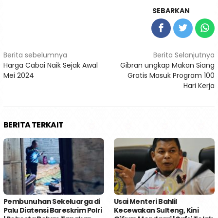
SEBARKAN
Navigasi
Berita sebelumnya
Berita Selanjutnya
Harga Cabai Naik Sejak Awal
Gibran ungkap Makan Siang
pos
Mei 2024
Gratis Masuk Program 100
Hari Kerja
BERITA TERKAIT
Pembunuhan Sekeluarga di
Usai Menteri Bahlil
Palu Diatensi Bareskrim Polri
Kecewakan Sulteng, Kini