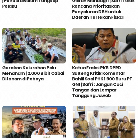
| Polresta Belum Tangkap
Giliran Mendagri | Safri Tolak
Pelaku
Rencana Prioritaskan
Penyaluran DBH untuk
Daerah Tertekan Fiskal
Gerakan Kelurahan Palu
Ketua Fraksi PKB DPRD
Menanam | 2.000 Bibit Cabai
Sulteng Kritik Komentar
Ditanam di Poboya
Bahlil Soal PHK 1.900 Buru PT
GNI | Safri : Jangan Cuci
Tangan dan Lempar
Tanggung Jawab