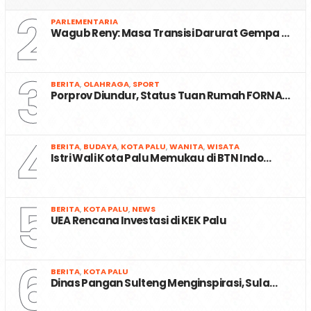
2
PARLEMENTARIA
Wagub Reny: Masa Transisi Darurat Gempa …
3
BERITA
,
OLAHRAGA
,
SPORT
Porprov Diundur, Status Tuan Rumah FORNA…
4
BERITA
,
BUDAYA
,
KOTA PALU
,
WANITA
,
WISATA
Istri Wali Kota Palu Memukau di BTN Indo…
5
BERITA
,
KOTA PALU
,
NEWS
UEA Rencana Investasi di KEK Palu
6
BERITA
,
KOTA PALU
Dinas Pangan Sulteng Menginspirasi, Sula…