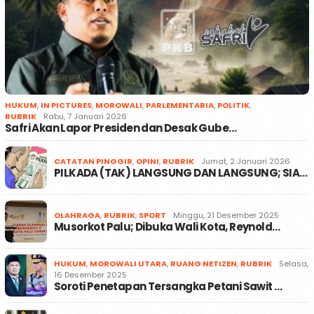
HUKUM
,
IN PICTURES
,
MOROWALI
,
PARLEMENTARIA
,
POLITIK
,
RUBRIK
Rabu, 7 Januari 2026
Safri Akan Lapor Presiden dan Desak Gube…
CATATAN PINGGIR
,
OPINI
,
RUBRIK
Jumat, 2 Januari 2026
PILKADA (TAK) LANGSUNG DAN LANGSUNG; SIA…
OLAHRAGA
,
RUBRIK
,
SPORT
Minggu, 21 Desember 2025
Musorkot Palu; Dibuka Wali Kota, Reynold…
HUKUM
,
MOROWALI UTARA
,
RUANG NETIZEN
,
RUBRIK
Selasa,
16 Desember 2025
Soroti Penetapan Tersangka Petani Sawit …