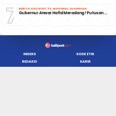
7
BERITA
,
KAILIPOST TV
,
NASIONAL
,
OLAHRAGA
Gubernur Anwar Hafid Meradang ! Putusan …
INDEKS
KODE ETIK
REDAKSI
KARIR
PRIVACY POLICY
DISCLAIMER
TENTANG KAMI
KONTAK KAMI
FORM PENGADUAN
PEDOMAN MEDIA SIBER
JARINGAN SOCIAL
Facebook
Twitter
WordPress
Instagram