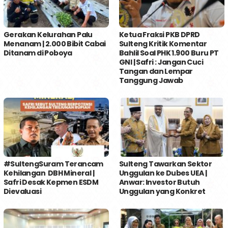
Gerakan Kelurahan Palu
Ketua Fraksi PKB DPRD
Menanam | 2.000 Bibit Cabai
Sulteng Kritik Komentar
Ditanam di Poboya
Bahlil Soal PHK 1.900 Buru PT
GNI | Safri : Jangan Cuci
Tangan dan Lempar
Tanggung Jawab
#SultengSuram Terancam
Sulteng Tawarkan Sektor
Kehilangan DBH Mineral |
Unggulan ke Dubes UEA |
Safri Desak Kepmen ESDM
Anwar: Investor Butuh
Dievaluasi
Unggulan yang Konkret