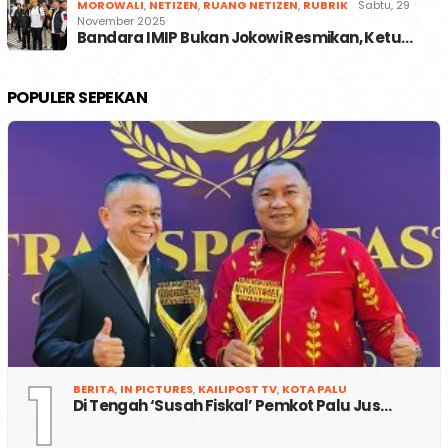
MOROWALI
,
NETIZEN
,
RUANG NETIZEN
,
RUBRIK
Sabtu, 29
November 2025
Bandara IMIP Bukan Jokowi Resmikan, Ketu…
POPULER SEPEKAN
1
BERITA
,
IN PICTURES
,
KAILIPOST TV
,
KOTA PALU
Di Tengah ‘Susah Fiskal’ Pemkot Palu Jus…