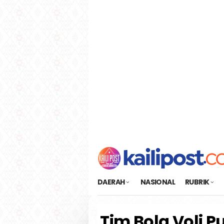
Loncat
tutup
ke
konten
DAERAH
NASIONAL
RUBRIK
Tim Bola Voli P