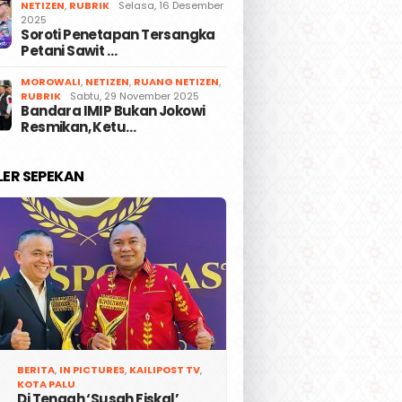
NETIZEN
,
RUBRIK
Selasa, 16 Desember
2025
Soroti Penetapan Tersangka
Petani Sawit …
MOROWALI
,
NETIZEN
,
RUANG NETIZEN
,
RUBRIK
Sabtu, 29 November 2025
Bandara IMIP Bukan Jokowi
Resmikan, Ketu…
LER SEPEKAN
BERITA
,
IN PICTURES
,
KAILIPOST TV
,
KOTA PALU
Di Tengah ‘Susah Fiskal’