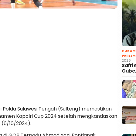
HUKUM
PARLEM
2026
Safri
Gube
ri Polda Sulawesi Tengah (Sulteng) memastikan
urnamen Kapolri Cup 2024 setelah mengkandaskan
 (6/10/2024).
ung di GOR Terpadu Ahmad Yani Pontianak