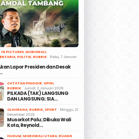
,
IN PICTURES
,
MOROWALI
,
ENTARIA
,
POLITIK
,
RUBRIK
Rabu, 7 Januari
 Akan Lapor Presiden dan Desak
…
CATATAN PINGGIR
,
OPINI
,
RUBRIK
Jumat, 2 Januari 2026
PILKADA (TAK) LANGSUNG
DAN LANGSUNG; SIA…
OLAHRAGA
,
RUBRIK
,
SPORT
Minggu, 21
Desember 2025
Musorkot Palu; Dibuka Wali
Kota, Reynold…
HUKUM
,
MOROWALI UTARA
,
RUANG