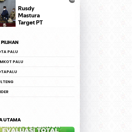
 PILIHAN
OTA PALU
EMKOT PALU
OTAPALU
ULTENG
IDER
TA UTAMA