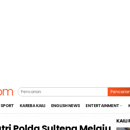
Pencaria
SPORT
KAREBA KAILI
ENGLISH NEWS
ENTERTAINMENT
KAILI
utri Polda Sulteng Melaju