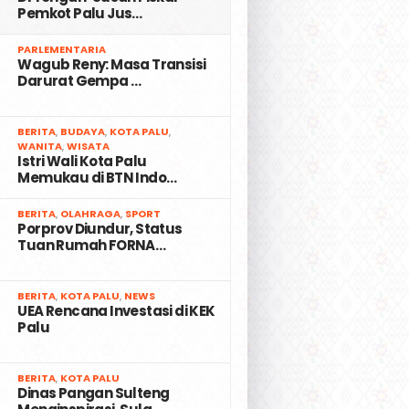
Pemkot Palu Jus…
2
PARLEMENTARIA
Wagub Reny: Masa Transisi
Darurat Gempa …
3
BERITA
,
BUDAYA
,
KOTA PALU
,
WANITA
,
WISATA
Istri Wali Kota Palu
Memukau di BTN Indo…
4
BERITA
,
OLAHRAGA
,
SPORT
Porprov Diundur, Status
Tuan Rumah FORNA…
5
BERITA
,
KOTA PALU
,
NEWS
UEA Rencana Investasi di KEK
Palu
6
BERITA
,
KOTA PALU
Dinas Pangan Sulteng