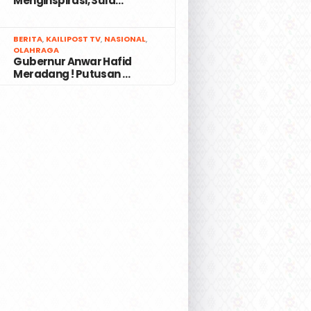
Menginspirasi, Sula…
7
BERITA
,
KAILIPOST TV
,
NASIONAL
,
OLAHRAGA
Gubernur Anwar Hafid
Meradang ! Putusan …