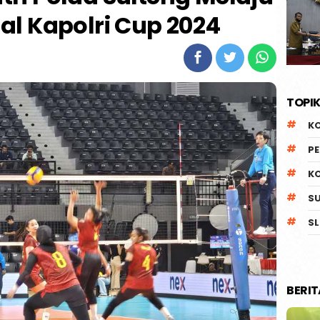
nal Kapolri Cup 2024
TOPIK
K
P
K
S
SL
BERI