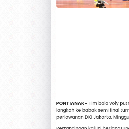
PONTIANAK–
Tim bola voly put
langkah ke babak semi final t
perlawanan DKI Jakarta, Minggu
Pertandingan kali ini berlangs