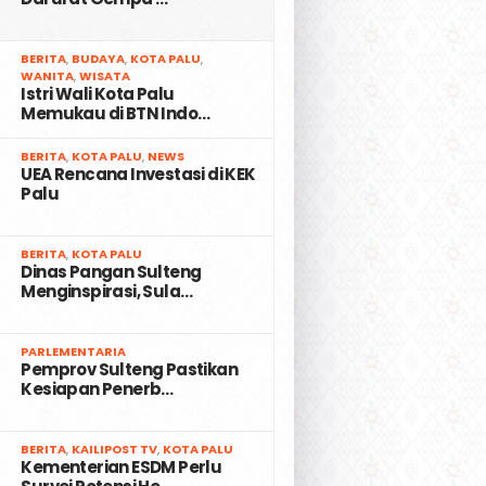
2
BERITA
,
BUDAYA
,
KOTA PALU
,
WANITA
,
WISATA
Istri Wali Kota Palu
Memukau di BTN Indo…
3
BERITA
,
KOTA PALU
,
NEWS
UEA Rencana Investasi di KEK
Palu
4
BERITA
,
KOTA PALU
Dinas Pangan Sulteng
Menginspirasi, Sula…
5
PARLEMENTARIA
Pemprov Sulteng Pastikan
Kesiapan Penerb…
6
BERITA
,
KAILIPOST TV
,
KOTA PALU
Kementerian ESDM Perlu