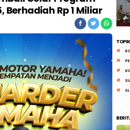
, Berhadiah Rp 1 Miliar
TOPIK
K
P
K
S
SL
BERI