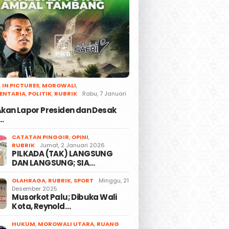
,
IN PICTURES
,
MOROWALI
,
ENTARIA
,
POLITIK
,
RUBRIK
Rabu, 7 Januari
 Akan Lapor Presiden dan Desak
…
CATATAN PINGGIR
,
OPINI
,
RUBRIK
Jumat, 2 Januari 2026
PILKADA (TAK) LANGSUNG
DAN LANGSUNG; SIA…
OLAHRAGA
,
RUBRIK
,
SPORT
Minggu, 21
Desember 2025
Musorkot Palu; Dibuka Wali
Kota, Reynold…
HUKUM
,
MOROWALI UTARA
,
RUANG