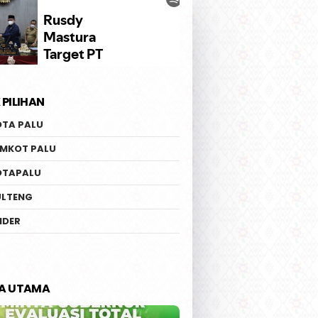
 PILIHAN
OTA PALU
EMKOT PALU
OTAPALU
ULTENG
IDER
TA UTAMA