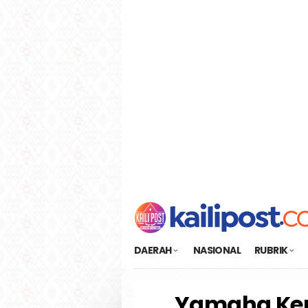
Loncat
tutup
ke
konten
DAERAH
NASIONAL
RUBRIK
Yamaha Kem