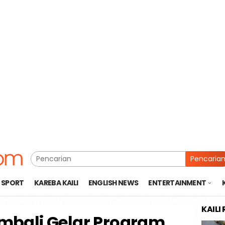
Pencaria
SPORT
KAREBA KAILI
ENGLISH NEWS
ENTERTAINMENT
KAILI
bali Gelar Program