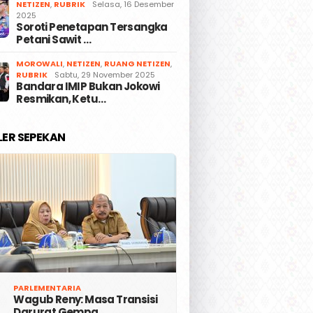
NETIZEN
,
RUBRIK
Selasa, 16 Desember
2025
Soroti Penetapan Tersangka
Petani Sawit …
MOROWALI
,
NETIZEN
,
RUANG NETIZEN
,
RUBRIK
Sabtu, 29 November 2025
Bandara IMIP Bukan Jokowi
Resmikan, Ketu…
LER SEPEKAN
PARLEMENTARIA
Wagub Reny: Masa Transisi
Darurat Gempa …