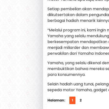
Setiap pembelian akan mendap
diikutsertakan dalam pengundia
berbagai hadiah menarik lainnya
“Melalui program ini, kami ingi
Yamaha yang selalu mendukung
berkesempatan mendapatkan mo
menjadi miliarder dan membawa p
perwakilan dari Yamaha Indones
Yamaha, yang selalu dikenal den
membuktikan bahwa mereka sel
para konsumennya.
Selain hadiah uang tunai, pela
sepeda motor Yamaha, gadget ca
Halaman:
1
2