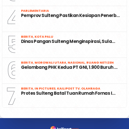
4
PARLEMENTARIA
Pemprov Sulteng Pastikan Kesiapan Penerb…
5
BERITA
,
KOTA PALU
Dinas Pangan Sulteng Menginspirasi, Sula…
6
BERITA
,
MOROWALI UTARA
,
NASIONAL
,
RUANG NETIZEN
Gelombang PHK Kedua PT GNI, 1.900 Buruh …
7
BERITA
,
IN PICTURES
,
KAILIPOST TV
,
OLAHRAGA
Protes Sulteng Batal Tuan Rumah Fornas I…