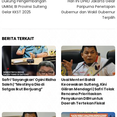
Dukung Pengembangan
Hari Ini DPRD Jakarta Gelar
pos
UMKM, BI Provinsi Sulteng
Paripurna Penetapan
Gelar KKST 2025
Gubernur dan Wakil Gubernur
Terpilih
BERITA TERKAIT
Safri ‘Sayangkan’ Opini Ridha
Usai Menteri Bahlil
Saleh | ‘’Mestinya Dia di
Kecewakan Sulteng, Kini
Satgas Ikut Berjuang’’
Giliran Mendagri | Safri Tolak
Rencana Prioritaskan
Penyaluran DBH untuk
Daerah Tertekan Fiskal