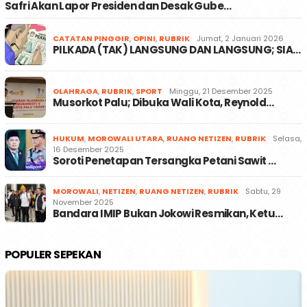
Safri Akan Lapor Presiden dan Desak Gube…
CATATAN PINGGIR
,
OPINI
,
RUBRIK
Jumat, 2 Januari 2026
PILKADA (TAK) LANGSUNG DAN LANGSUNG; SIA…
OLAHRAGA
,
RUBRIK
,
SPORT
Minggu, 21 Desember 2025
Musorkot Palu; Dibuka Wali Kota, Reynold…
HUKUM
,
MOROWALI UTARA
,
RUANG NETIZEN
,
RUBRIK
Selasa,
16 Desember 2025
Soroti Penetapan Tersangka Petani Sawit …
MOROWALI
,
NETIZEN
,
RUANG NETIZEN
,
RUBRIK
Sabtu, 29
November 2025
Bandara IMIP Bukan Jokowi Resmikan, Ketu…
POPULER SEPEKAN