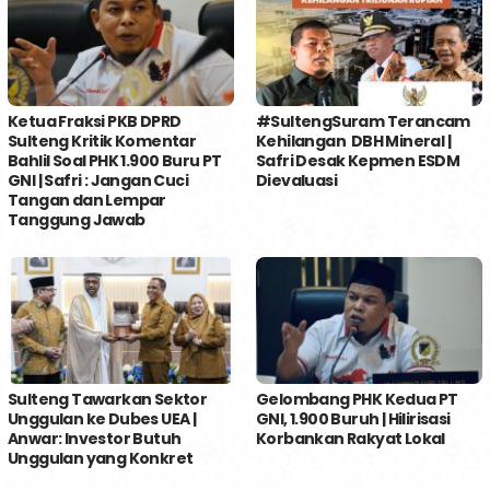
Ketua Fraksi PKB DPRD
#SultengSuram Terancam
Sulteng Kritik Komentar
Kehilangan DBH Mineral |
Bahlil Soal PHK 1.900 Buru PT
Safri Desak Kepmen ESDM
GNI | Safri : Jangan Cuci
Dievaluasi
Tangan dan Lempar
Tanggung Jawab
Sulteng Tawarkan Sektor
Gelombang PHK Kedua PT
Unggulan ke Dubes UEA |
GNI, 1.900 Buruh | Hilirisasi
Anwar: Investor Butuh
Korbankan Rakyat Lokal
Unggulan yang Konkret