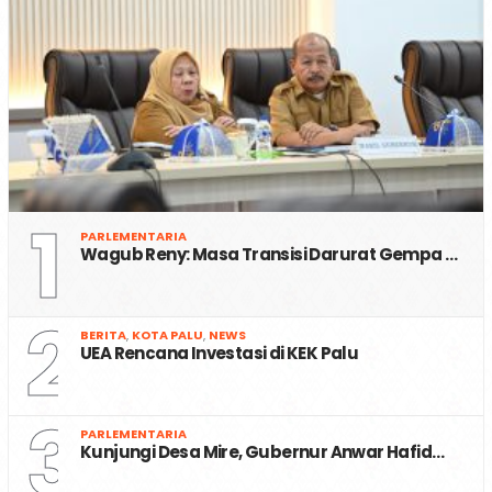
1
PARLEMENTARIA
Wagub Reny: Masa Transisi Darurat Gempa …
2
BERITA
,
KOTA PALU
,
NEWS
UEA Rencana Investasi di KEK Palu
3
PARLEMENTARIA
Kunjungi Desa Mire, Gubernur Anwar Hafid…