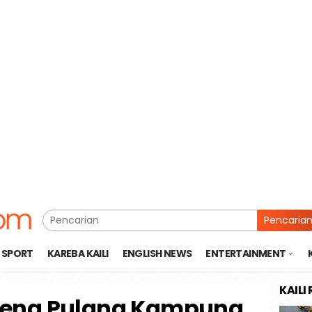
Pencaria
SPORT
KAREBA KAILI
ENGLISH NEWS
ENTERTAINMENT
KAILI
teng Pulang Kampung,