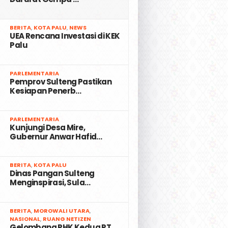
2
BERITA
,
KOTA PALU
,
NEWS
UEA Rencana Investasi di KEK
Palu
3
PARLEMENTARIA
Pemprov Sulteng Pastikan
Kesiapan Penerb…
4
PARLEMENTARIA
Kunjungi Desa Mire,
Gubernur Anwar Hafid…
5
BERITA
,
KOTA PALU
Dinas Pangan Sulteng
Menginspirasi, Sula…
6
BERITA
,
MOROWALI UTARA
,
NASIONAL
,
RUANG NETIZEN
Gelombang PHK Kedua PT