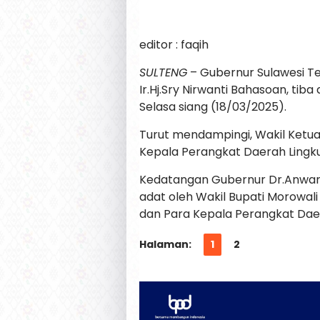
editor : faqih
SULTENG
– Gubernur Sulawesi T
Ir.Hj.Sry Nirwanti Bahasoan, ti
Selasa siang (18/03/2025).
Turut mendampingi, Wakil Ketua 
Kepala Perangkat Daerah Lingk
Kedatangan Gubernur Dr.Anwar
adat oleh Wakil Bupati Morowali
dan Para Kepala Perangkat Dae
Halaman:
1
2