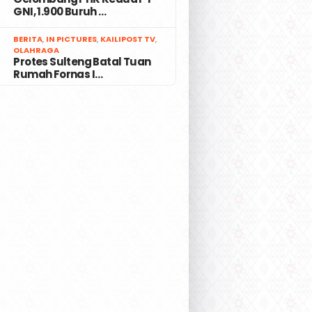
GNI, 1.900 Buruh …
7
BERITA
,
IN PICTURES
,
KAILIPOST TV
,
OLAHRAGA
Protes Sulteng Batal Tuan
Rumah Fornas I…