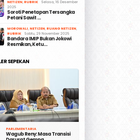
NETIZEN
,
RUBRIK
Selasa, 16 Desember
2025
Soroti Penetapan Tersangka
Petani Sawit …
MOROWALI
,
NETIZEN
,
RUANG NETIZEN
,
RUBRIK
Sabtu, 29 November 2025
Bandara IMIP Bukan Jokowi
Resmikan, Ketu…
LER SEPEKAN
PARLEMENTARIA
Wagub Reny: Masa Transisi
Darurat Gempa …