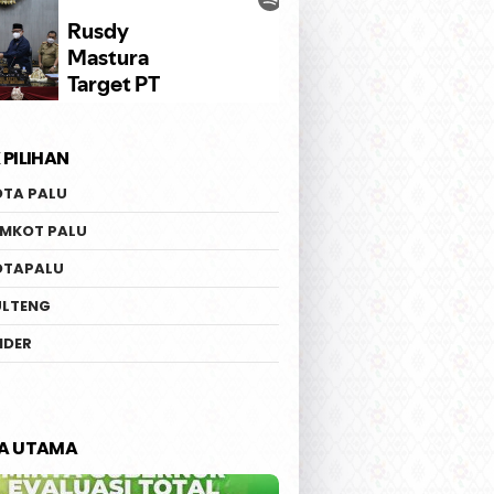
 PILIHAN
OTA PALU
EMKOT PALU
OTAPALU
ULTENG
IDER
TA UTAMA