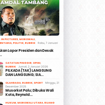
,
IN PICTURES
,
MOROWALI
,
ENTARIA
,
POLITIK
,
RUBRIK
Rabu, 7 Januari
 Akan Lapor Presiden dan Desak
…
CATATAN PINGGIR
,
OPINI
,
RUBRIK
Jumat, 2 Januari 2026
PILKADA (TAK) LANGSUNG
DAN LANGSUNG; SIA…
OLAHRAGA
,
RUBRIK
,
SPORT
Minggu, 21
Desember 2025
Musorkot Palu; Dibuka Wali
Kota, Reynold…
HUKUM
,
MOROWALI UTARA
,
RUANG