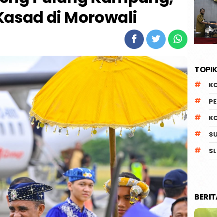
asad di Morowali
TOPIK
K
P
K
S
SL
BERI