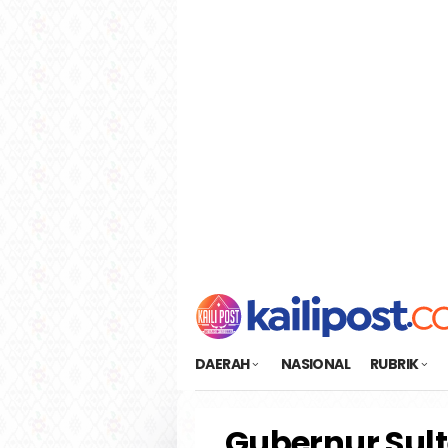
Loncat
tutup
ke
konten
DAERAH
NASIONAL
RUBRIK
Gubernur Sul