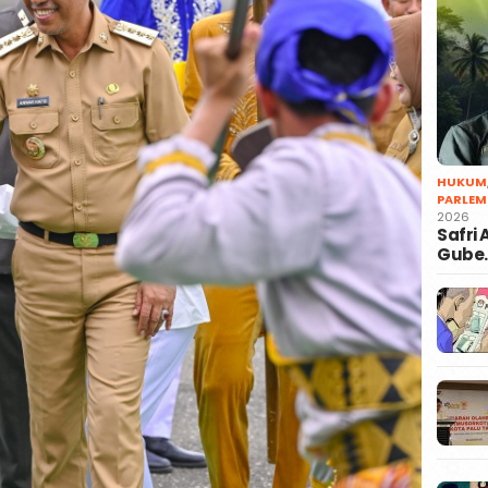
HUKUM
PARLEM
2026
Safri
Gube