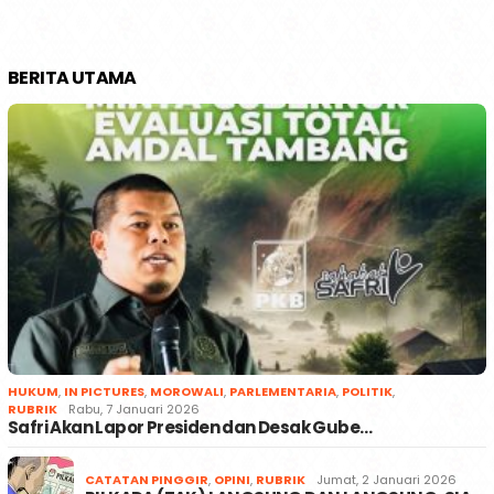
BERITA UTAMA
HUKUM
,
IN PICTURES
,
MOROWALI
,
PARLEMENTARIA
,
POLITIK
,
RUBRIK
Rabu, 7 Januari 2026
Safri Akan Lapor Presiden dan Desak Gube…
CATATAN PINGGIR
,
OPINI
,
RUBRIK
Jumat, 2 Januari 2026