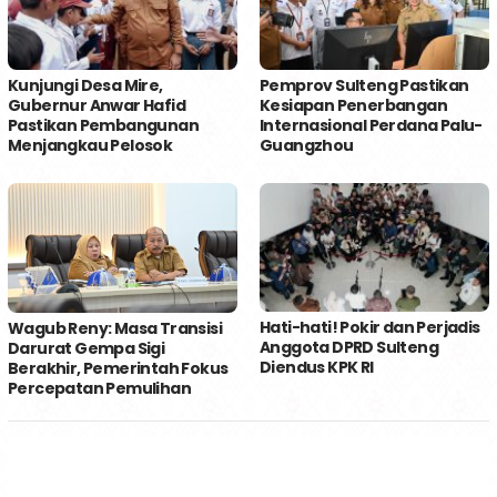
Kunjungi Desa Mire,
Pemprov Sulteng Pastikan
Gubernur Anwar Hafid
Kesiapan Penerbangan
Pastikan Pembangunan
Internasional Perdana Palu-
Menjangkau Pelosok
Guangzhou
Hati-hati! Pokir dan Perjadis
Wagub Reny: Masa Transisi
Anggota DPRD Sulteng
Darurat Gempa Sigi
Diendus KPK RI
Berakhir, Pemerintah Fokus
Percepatan Pemulihan