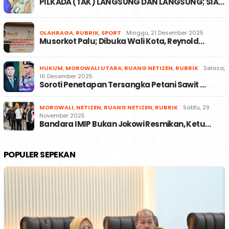
PILKADA (TAK) LANGSUNG DAN LANGSUNG; SIA…
OLAHRAGA
,
RUBRIK
,
SPORT
Minggu, 21 Desember 2025
Musorkot Palu; Dibuka Wali Kota, Reynold…
HUKUM
,
MOROWALI UTARA
,
RUANG NETIZEN
,
RUBRIK
Selasa,
16 Desember 2025
Soroti Penetapan Tersangka Petani Sawit …
MOROWALI
,
NETIZEN
,
RUANG NETIZEN
,
RUBRIK
Sabtu, 29
November 2025
Bandara IMIP Bukan Jokowi Resmikan, Ketu…
POPULER SEPEKAN