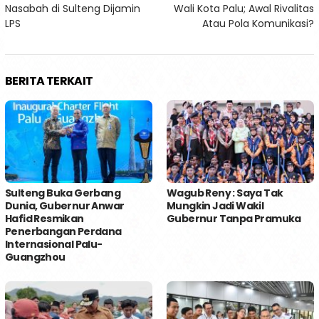
pos
Nasabah di Sulteng Dijamin
Wali Kota Palu; Awal Rivalitas
LPS
Atau Pola Komunikasi?
BERITA TERKAIT
Sulteng Buka Gerbang
Wagub Reny : Saya Tak
Dunia, Gubernur Anwar
Mungkin Jadi Wakil
Hafid Resmikan
Gubernur Tanpa Pramuka
Penerbangan Perdana
Internasional Palu-
Guangzhou