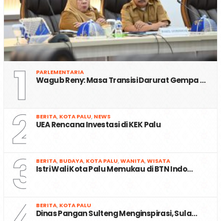
1
PARLEMENTARIA
Wagub Reny: Masa Transisi Darurat Gempa …
2
BERITA
,
KOTA PALU
,
NEWS
UEA Rencana Investasi di KEK Palu
3
BERITA
,
BUDAYA
,
KOTA PALU
,
WANITA
,
WISATA
Istri Wali Kota Palu Memukau di BTN Indo…
4
BERITA
,
KOTA PALU
Dinas Pangan Sulteng Menginspirasi, Sula…