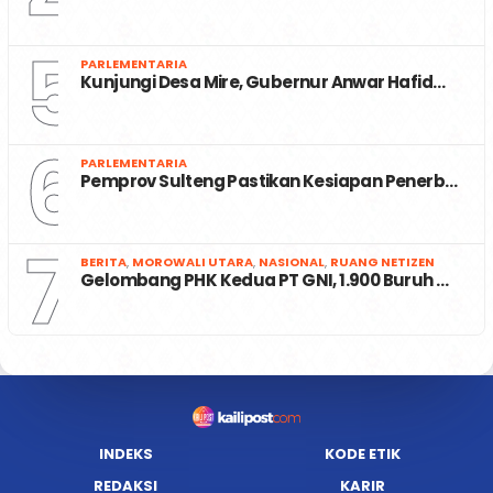
5
PARLEMENTARIA
Kunjungi Desa Mire, Gubernur Anwar Hafid…
6
PARLEMENTARIA
Pemprov Sulteng Pastikan Kesiapan Penerb…
7
BERITA
,
MOROWALI UTARA
,
NASIONAL
,
RUANG NETIZEN
Gelombang PHK Kedua PT GNI, 1.900 Buruh …
INDEKS
KODE ETIK
REDAKSI
KARIR