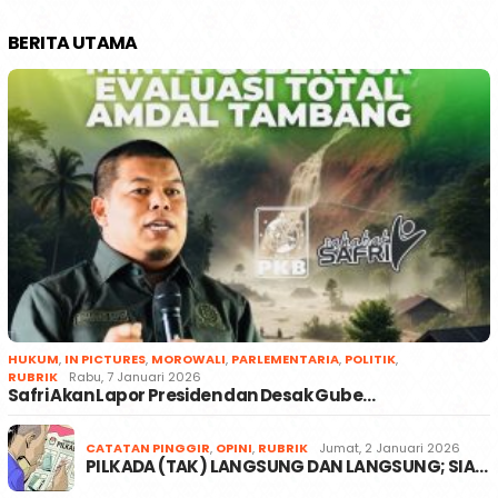
BERITA UTAMA
HUKUM
,
IN PICTURES
,
MOROWALI
,
PARLEMENTARIA
,
POLITIK
,
RUBRIK
Rabu, 7 Januari 2026
Safri Akan Lapor Presiden dan Desak Gube…
CATATAN PINGGIR
,
OPINI
,
RUBRIK
Jumat, 2 Januari 2026
PILKADA (TAK) LANGSUNG DAN LANGSUNG; SIA…