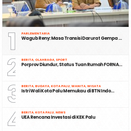
1
PARLEMENTARIA
Wagub Reny: Masa Transisi Darurat Gempa …
2
BERITA
,
OLAHRAGA
,
SPORT
Porprov Diundur, Status Tuan Rumah FORNA…
3
BERITA
,
BUDAYA
,
KOTA PALU
,
WANITA
,
WISATA
Istri Wali Kota Palu Memukau di BTN Indo…
4
BERITA
,
KOTA PALU
,
NEWS
UEA Rencana Investasi di KEK Palu