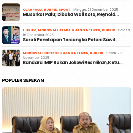
OLAHRAGA
,
RUBRIK
,
SPORT
Minggu, 21 Desember 2025
Musorkot Palu; Dibuka Wali Kota, Reynold…
HUKUM
,
MOROWALI UTARA
,
RUANG NETIZEN
,
RUBRIK
Selasa,
16 Desember 2025
Soroti Penetapan Tersangka Petani Sawit …
MOROWALI
,
NETIZEN
,
RUANG NETIZEN
,
RUBRIK
Sabtu, 29
November 2025
Bandara IMIP Bukan Jokowi Resmikan, Ketu…
POPULER SEPEKAN