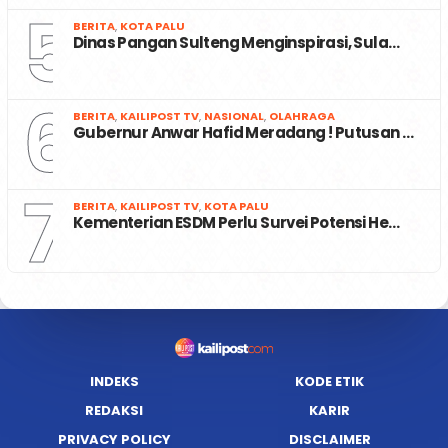
5
BERITA
,
KOTA PALU
Dinas Pangan Sulteng Menginspirasi, Sula…
6
BERITA
,
KAILIPOST TV
,
NASIONAL
,
OLAHRAGA
Gubernur Anwar Hafid Meradang ! Putusan …
7
BERITA
,
KAILIPOST TV
,
KOTA PALU
Kementerian ESDM Perlu Survei Potensi He…
INDEKS
KODE ETIK
REDAKSI
KARIR
PRIVACY POLICY
DISCLAIMER