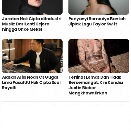
Jeratan Hak Cipta di Industri
Penyanyi Bernadya Bantah
Musik: Dari Lesti Kejora
Jiplak Lagu Taylor Swift
hingga Once Mekel
Alasan Ariel Noah Cs Gugat
Terlihat Lemas Dan Tidak
Lima Pasal UU Hak Cipta Soal
Bersemangat, Kini Kondisi
Royalti
Justin Bieber
Mengkhawatirkan