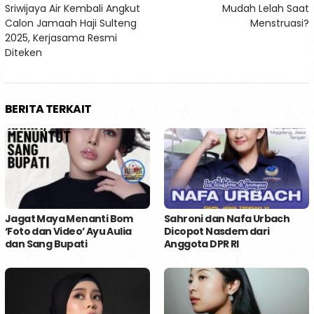
Sriwijaya Air Kembali Angkut
Mudah Lelah Saat
pos
Calon Jamaah Haji Sulteng
Menstruasi?
2025, Kerjasama Resmi
Diteken
BERITA TERKAIT
Jagat Maya Menanti Bom
Sahroni dan Nafa Urbach
‘Foto dan Video’ Ayu Aulia
Dicopot Nasdem dari
dan Sang Bupati
Anggota DPR RI