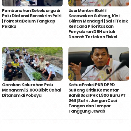
Pembunuhan Sekeluarga di
Usai Menteri Bahlil
Palu Diatensi Bareskrim Polri
Kecewakan Sulteng, Kini
| Polresta Belum Tangkap
Giliran Mendagri | Safri Tolak
Pelaku
Rencana Prioritaskan
Penyaluran DBH untuk
Daerah Tertekan Fiskal
Gerakan Kelurahan Palu
Ketua Fraksi PKB DPRD
Menanam | 2.000 Bibit Cabai
Sulteng Kritik Komentar
Ditanam di Poboya
Bahlil Soal PHK 1.900 Buru PT
GNI | Safri : Jangan Cuci
Tangan dan Lempar
Tanggung Jawab