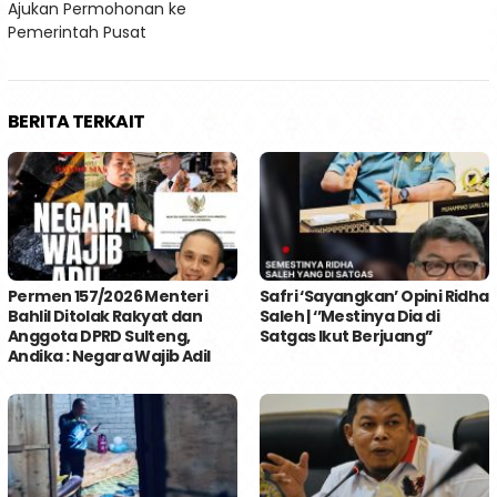
Ajukan Permohonan ke
Pemerintah Pusat
BERITA TERKAIT
Permen 157/2026 Menteri
Safri ‘Sayangkan’ Opini Ridha
Bahlil Ditolak Rakyat dan
Saleh | ‘’Mestinya Dia di
Anggota DPRD Sulteng,
Satgas Ikut Berjuang’’
Andika : Negara Wajib Adil