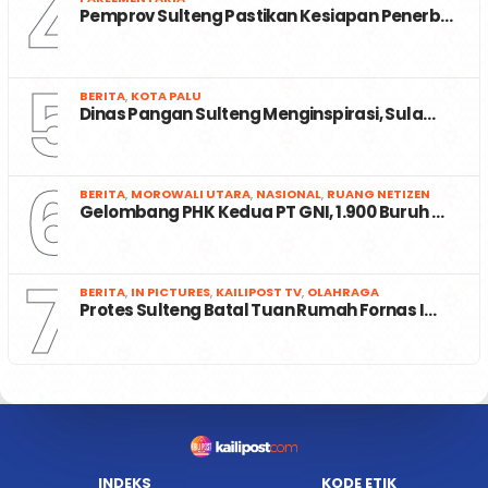
4
Pemprov Sulteng Pastikan Kesiapan Penerb…
5
BERITA
,
KOTA PALU
Dinas Pangan Sulteng Menginspirasi, Sula…
6
BERITA
,
MOROWALI UTARA
,
NASIONAL
,
RUANG NETIZEN
Gelombang PHK Kedua PT GNI, 1.900 Buruh …
7
BERITA
,
IN PICTURES
,
KAILIPOST TV
,
OLAHRAGA
Protes Sulteng Batal Tuan Rumah Fornas I…
INDEKS
KODE ETIK