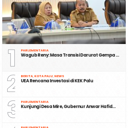
1
PARLEMENTARIA
Wagub Reny: Masa Transisi Darurat Gempa …
2
BERITA
,
KOTA PALU
,
NEWS
UEA Rencana Investasi di KEK Palu
3
PARLEMENTARIA
Kunjungi Desa Mire, Gubernur Anwar Hafid…
PARLEMENTARIA