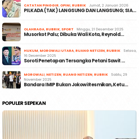
CATATAN PINGGIR
,
OPINI
,
RUBRIK
Jumat, 2 Januari 2026
PILKADA (TAK) LANGSUNG DAN LANGSUNG; SIA…
OLAHRAGA
,
RUBRIK
,
SPORT
Minggu, 21 Desember 2025
Musorkot Palu; Dibuka Wali Kota, Reynold…
HUKUM
,
MOROWALI UTARA
,
RUANG NETIZEN
,
RUBRIK
Selasa,
16 Desember 2025
Soroti Penetapan Tersangka Petani Sawit …
MOROWALI
,
NETIZEN
,
RUANG NETIZEN
,
RUBRIK
Sabtu, 29
November 2025
Bandara IMIP Bukan Jokowi Resmikan, Ketu…
POPULER SEPEKAN