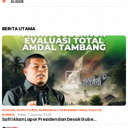
SLIDER
BERITA UTAMA
HUKUM
,
IN PICTURES
,
MOROWALI
,
PARLEMENTARIA
,
POLITIK
,
RUBRIK
Rabu, 7 Januari 2026
Safri Akan Lapor Presiden dan Desak Gube…