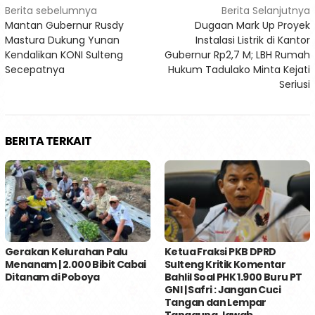
Navigasi
Berita sebelumnya
Berita Selanjutnya
Mantan Gubernur Rusdy
Dugaan Mark Up Proyek
pos
Mastura Dukung Yunan
Instalasi Listrik di Kantor
Kendalikan KONI Sulteng
Gubernur Rp2,7 M; LBH Rumah
Secepatnya
Hukum Tadulako Minta Kejati
Seriusi
BERITA TERKAIT
Gerakan Kelurahan Palu
Ketua Fraksi PKB DPRD
Menanam | 2.000 Bibit Cabai
Sulteng Kritik Komentar
Ditanam di Poboya
Bahlil Soal PHK 1.900 Buru PT
GNI | Safri : Jangan Cuci
Tangan dan Lempar