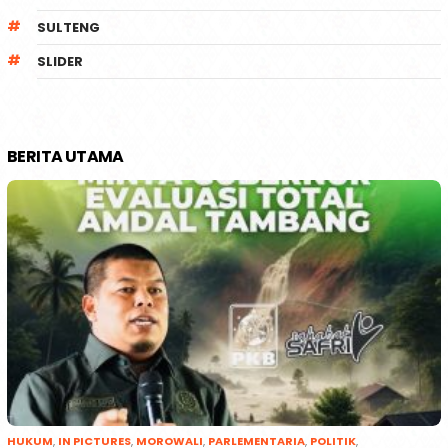
SULTENG
SLIDER
BERITA UTAMA
HUKUM
,
IN PICTURES
,
MOROWALI
,
PARLEMENTARIA
,
POLITIK
,