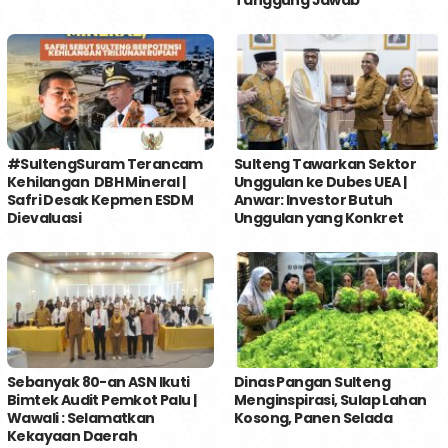
Tanggung Jawab
#SultengSuram Terancam
Sulteng Tawarkan Sektor
Kehilangan DBH Mineral |
Unggulan ke Dubes UEA |
Safri Desak Kepmen ESDM
Anwar: Investor Butuh
Dievaluasi
Unggulan yang Konkret
Sebanyak 80-an ASN Ikuti
Dinas Pangan Sulteng
Bimtek Audit Pemkot Palu |
Menginspirasi, Sulap Lahan
Wawali : Selamatkan
Kosong, Panen Selada
Kekayaan Daerah