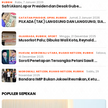
RUBRIK
Rabu, 7 Januari 2026
Safri Akan Lapor Presiden dan Desak Gube…
CATATAN PINGGIR
,
OPINI
,
RUBRIK
Jumat, 2 Januari 2026
PILKADA (TAK) LANGSUNG DAN LANGSUNG; SIA…
OLAHRAGA
,
RUBRIK
,
SPORT
Minggu, 21 Desember 2025
Musorkot Palu; Dibuka Wali Kota, Reynold…
HUKUM
,
MOROWALI UTARA
,
RUANG NETIZEN
,
RUBRIK
Selasa,
16 Desember 2025
Soroti Penetapan Tersangka Petani Sawit …
MOROWALI
,
NETIZEN
,
RUANG NETIZEN
,
RUBRIK
Sabtu, 29
November 2025
Bandara IMIP Bukan Jokowi Resmikan, Ketu…
POPULER SEPEKAN