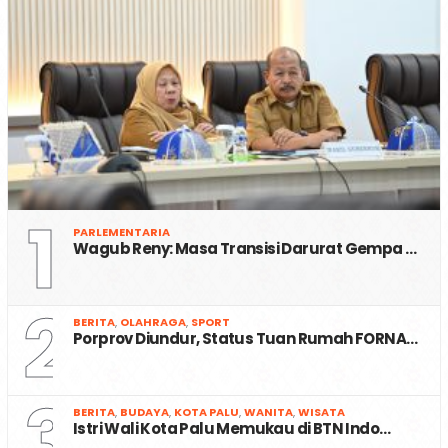
1
PARLEMENTARIA
Wagub Reny: Masa Transisi Darurat Gempa …
2
BERITA
,
OLAHRAGA
,
SPORT
Porprov Diundur, Status Tuan Rumah FORNA…
3
BERITA
,
BUDAYA
,
KOTA PALU
,
WANITA
,
WISATA
Istri Wali Kota Palu Memukau di BTN Indo…