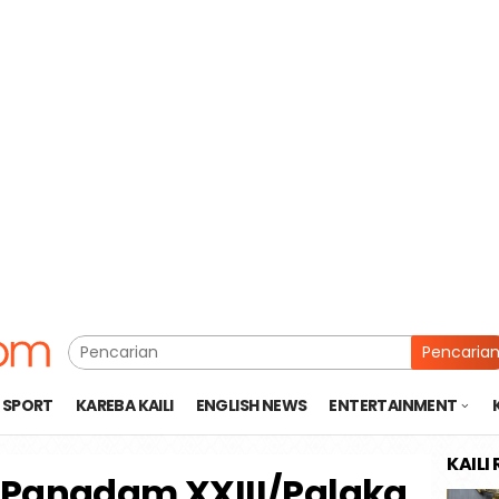
Pencaria
SPORT
KAREBA KAILI
ENGLISH NEWS
ENTERTAINMENT
KAILI
 Pangdam XXIII/Palaka