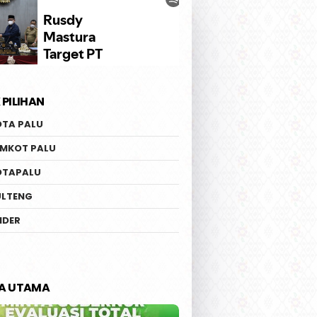
 PILIHAN
OTA PALU
EMKOT PALU
OTAPALU
ULTENG
IDER
TA UTAMA