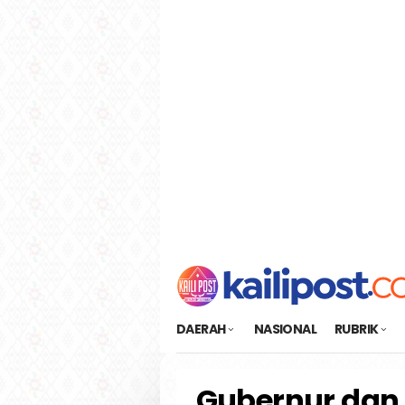
Loncat
tutup
ke
konten
DAERAH
NASIONAL
RUBRIK
Gubernur dan