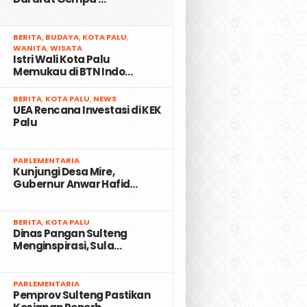
2
BERITA
,
BUDAYA
,
KOTA PALU
,
WANITA
,
WISATA
Istri Wali Kota Palu
Memukau di BTN Indo…
3
BERITA
,
KOTA PALU
,
NEWS
UEA Rencana Investasi di KEK
Palu
4
PARLEMENTARIA
Kunjungi Desa Mire,
Gubernur Anwar Hafid…
5
BERITA
,
KOTA PALU
Dinas Pangan Sulteng
Menginspirasi, Sula…
6
PARLEMENTARIA
Pemprov Sulteng Pastikan