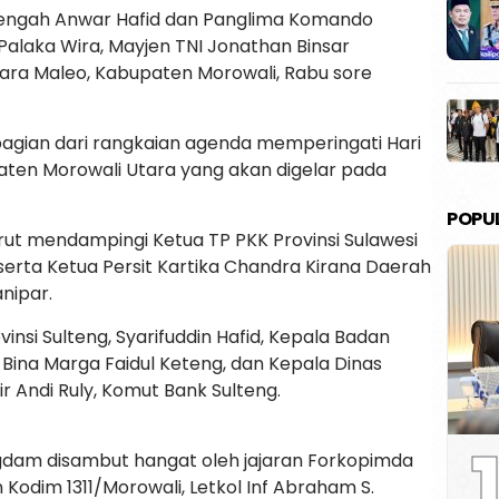
Tengah Anwar Hafid dan Panglima Komando
Palaka Wira, Mayjen TNI Jonathan Binsar
ndara Maleo, Kabupaten Morowali, Rabu sore
bagian dari rangkaian agenda memperingati Hari
aten Morowali Utara yang akan digelar pada
POPU
t mendampingi Ketua TP PKK Provinsi Sulawesi
serta Ketua Persit Kartika Chandra Kirana Daerah
anipar.
insi Sulteng, Syarifuddin Hafid, Kepala Badan
 Bina Marga Faidul Keteng, dan Kepala Dinas
 Andi Ruly, Komut Bank Sulteng.
1
dam disambut hangat oleh jajaran Forkopimda
odim 1311/Morowali, Letkol Inf Abraham S.