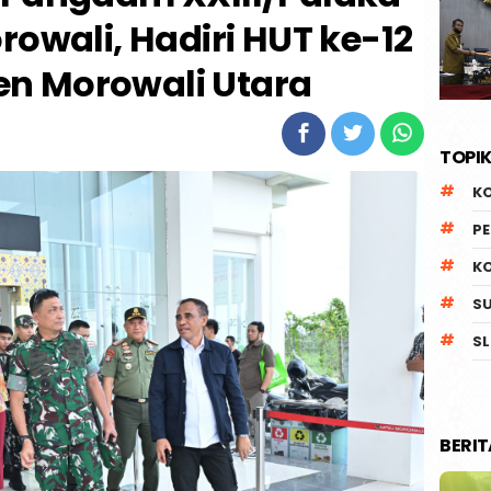
rowali, Hadiri HUT ke-12
n Morowali Utara
TOPIK
K
P
K
S
SL
BERI