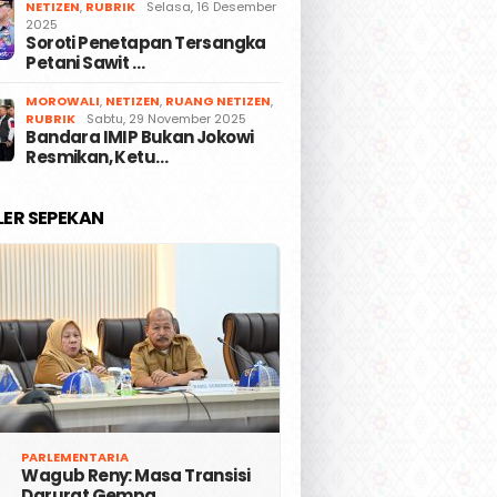
NETIZEN
,
RUBRIK
Selasa, 16 Desember
2025
Soroti Penetapan Tersangka
Petani Sawit …
MOROWALI
,
NETIZEN
,
RUANG NETIZEN
,
RUBRIK
Sabtu, 29 November 2025
Bandara IMIP Bukan Jokowi
Resmikan, Ketu…
LER SEPEKAN
PARLEMENTARIA
Wagub Reny: Masa Transisi
Darurat Gempa …