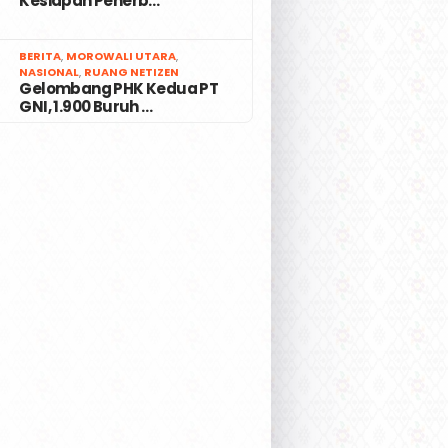
Kesiapan Penerb…
7
BERITA
,
MOROWALI UTARA
,
NASIONAL
,
RUANG NETIZEN
Gelombang PHK Kedua PT
GNI, 1.900 Buruh …