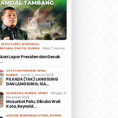
,
IN PICTURES
,
MOROWALI
,
ENTARIA
,
POLITIK
,
RUBRIK
Rabu, 7 Januari
 Akan Lapor Presiden dan Desak
…
CATATAN PINGGIR
,
OPINI
,
RUBRIK
Jumat, 2 Januari 2026
PILKADA (TAK) LANGSUNG
DAN LANGSUNG; SIA…
OLAHRAGA
,
RUBRIK
,
SPORT
Minggu, 21
Desember 2025
Musorkot Palu; Dibuka Wali
Kota, Reynold…
HUKUM
,
MOROWALI UTARA
,
RUANG