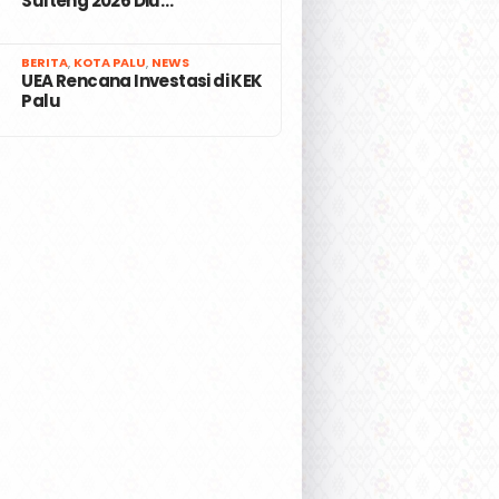
Sulteng 2026 Diu…
7
BERITA
,
KOTA PALU
,
NEWS
UEA Rencana Investasi di KEK
Palu