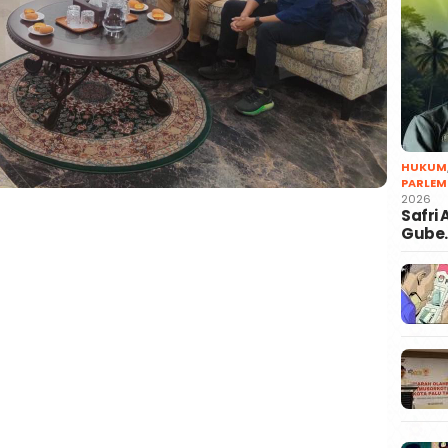
HUKUM
PARLEM
2026
Safri
Gube