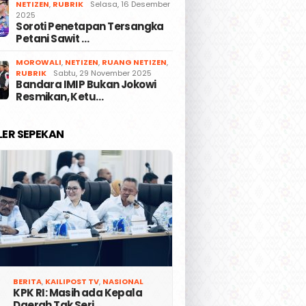
NETIZEN
,
RUBRIK
Selasa, 16 Desember
2025
Soroti Penetapan Tersangka
Petani Sawit …
MOROWALI
,
NETIZEN
,
RUANG NETIZEN
,
RUBRIK
Sabtu, 29 November 2025
Bandara IMIP Bukan Jokowi
Resmikan, Ketu…
LER SEPEKAN
BERITA
,
KAILIPOST TV
,
NASIONAL
KPK RI: Masih ada Kepala
Daerah Tak Seri…