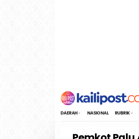
Loncat
tutup
ke
konten
DAERAH
NASIONAL
RUBRIK
Pemkot Palu