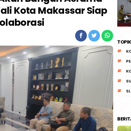
li Kota Makassar Siap
olaborasi
TOPIK
K
P
K
S
SL
BERI