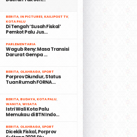
2
BERITA
,
IN PICTURES
,
KAILIPOST TV
,
KOTA PALU
Di Tengah ‘Susah Fiskal’
Pemkot Palu Jus…
3
PARLEMENTARIA
Wagub Reny: Masa Transisi
Darurat Gempa …
4
BERITA
,
OLAHRAGA
,
SPORT
Porprov Diundur, Status
Tuan Rumah FORNA…
5
BERITA
,
BUDAYA
,
KOTA PALU
,
WANITA
,
WISATA
Istri Wali Kota Palu
Memukau di BTN Indo…
6
BERITA
,
OLAHRAGA
,
SPORT
Dicekik Fiskal, Porprov