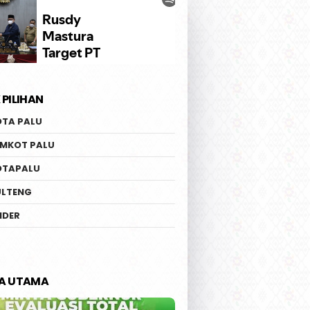
 PILIHAN
OTA PALU
EMKOT PALU
OTAPALU
ULTENG
IDER
TA UTAMA