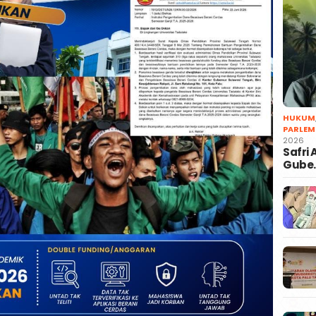
HUKUM
PARLEM
2026
Safri
Gube