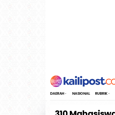
Loncat
tutup
ke
konten
DAERAH
NASIONAL
RUBRIK
310 Mahasiswa