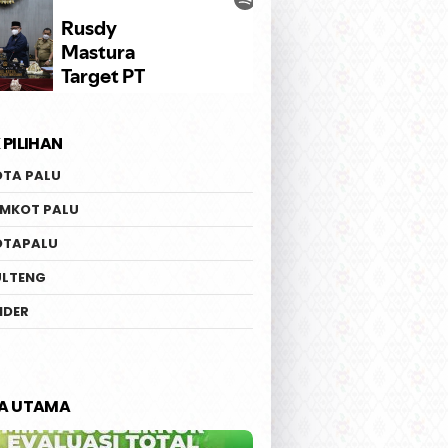
 PILIHAN
OTA PALU
EMKOT PALU
OTAPALU
ULTENG
IDER
TA UTAMA