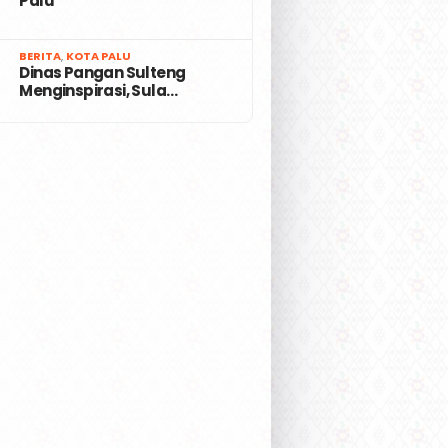
Palu
7
BERITA
,
KOTA PALU
Dinas Pangan Sulteng
Menginspirasi, Sula…