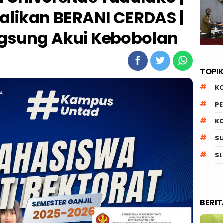
likan BERANI CERDAS |
ngsung Akui Kebobolan
TOPIK
K
P
K
S
SL
BERI