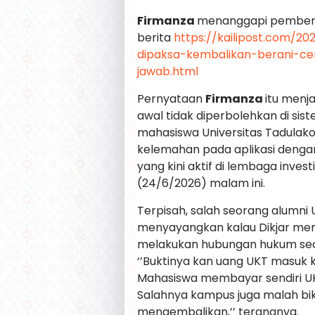
Firmanza
menanggapi pemberi
berita
https://kailipost.com/2
dipaksa-kembalikan-berani-ce
jawab.html
Pernyataan
Firmanza
itu menja
awal tidak diperbolehkan di sis
mahasiswa Universitas Tadulako 
kelemahan pada aplikasi dengan
yang kini aktif di lembaga invest
(24/6/2026) malam ini.
Terpisah, salah seorang alumni U
menyayangkan kalau Dikjar mengi
melakukan hubungan hukum seca
‘’Buktinya kan uang UKT masuk 
Mahasiswa membayar sendiri UK
Salahnya kampus juga malah bi
mengembalikan,’’ terangnya.