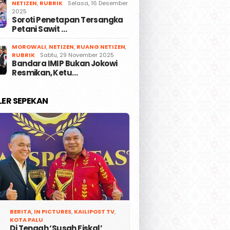
NETIZEN
,
RUBRIK
Selasa, 16 Desember
2025
Soroti Penetapan Tersangka
Petani Sawit …
MOROWALI
,
NETIZEN
,
RUANG NETIZEN
,
RUBRIK
Sabtu, 29 November 2025
Bandara IMIP Bukan Jokowi
Resmikan, Ketu…
LER SEPEKAN
BERITA
,
IN PICTURES
,
KAILIPOST TV
,
KOTA PALU
Di Tengah ‘Susah Fiskal’