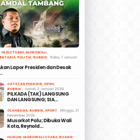
,
IN PICTURES
,
MOROWALI
,
ENTARIA
,
POLITIK
,
RUBRIK
Rabu, 7 Januari
 Akan Lapor Presiden dan Desak
…
CATATAN PINGGIR
,
OPINI
,
RUBRIK
Jumat, 2 Januari 2026
PILKADA (TAK) LANGSUNG
DAN LANGSUNG; SIA…
OLAHRAGA
,
RUBRIK
,
SPORT
Minggu, 21
Desember 2025
Musorkot Palu; Dibuka Wali
Kota, Reynold…
HUKUM
,
MOROWALI UTARA
,
RUANG