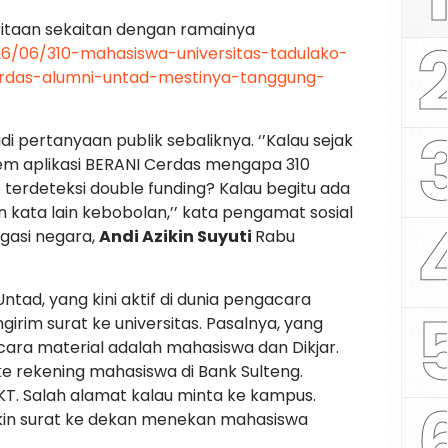
taan sekaitan dengan ramainya
026/06/310-mahasiswa-universitas-tadulako-
rdas-alumni-untad-mestinya-tanggung-
di pertanyaan publik sebaliknya. ‘’Kalau sejak
tem aplikasi BERANI Cerdas mengapa 310
terdeteksi double funding? Kalau begitu ada
 kata lain kebobolan,’’ kata pengamat sosial
igasi negara,
Andi Azikin Suyuti
Rabu
ntad, yang kini aktif di dunia pengacara
rim surat ke universitas. Pasalnya, yang
ra material adalah mahasiswa dan Dikjar.
ke rekening mahasiswa di Bank Sulteng.
T. Salah alamat kalau minta ke kampus.
kin surat ke dekan menekan mahasiswa