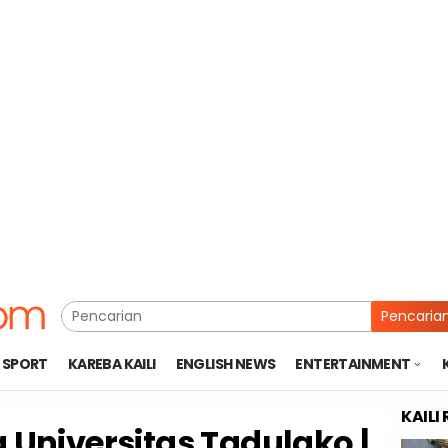
Pencaria
SPORT
KAREBA KAILI
ENGLISH NEWS
ENTERTAINMENT
KAILI
 Universitas Tadulako |