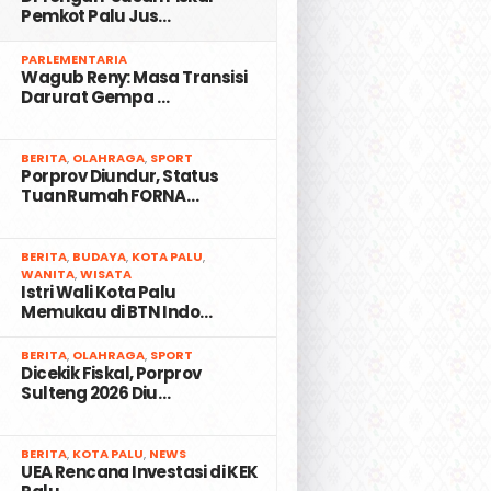
Pemkot Palu Jus…
2
PARLEMENTARIA
Wagub Reny: Masa Transisi
Darurat Gempa …
3
BERITA
,
OLAHRAGA
,
SPORT
Porprov Diundur, Status
Tuan Rumah FORNA…
4
BERITA
,
BUDAYA
,
KOTA PALU
,
WANITA
,
WISATA
Istri Wali Kota Palu
Memukau di BTN Indo…
5
BERITA
,
OLAHRAGA
,
SPORT
Dicekik Fiskal, Porprov
Sulteng 2026 Diu…
6
BERITA
,
KOTA PALU
,
NEWS
UEA Rencana Investasi di KEK