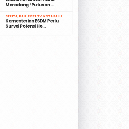
Meradang ! Putusan …
7
BERITA
,
KAILIPOST TV
,
KOTA PALU
Kementerian ESDM Perlu
Survei Potensi He…