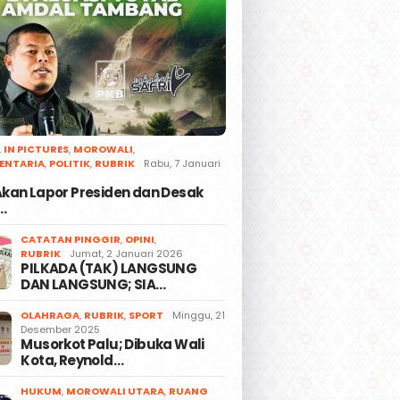
,
IN PICTURES
,
MOROWALI
,
ENTARIA
,
POLITIK
,
RUBRIK
Rabu, 7 Januari
 Akan Lapor Presiden dan Desak
…
CATATAN PINGGIR
,
OPINI
,
RUBRIK
Jumat, 2 Januari 2026
PILKADA (TAK) LANGSUNG
DAN LANGSUNG; SIA…
OLAHRAGA
,
RUBRIK
,
SPORT
Minggu, 21
Desember 2025
Musorkot Palu; Dibuka Wali
Kota, Reynold…
HUKUM
,
MOROWALI UTARA
,
RUANG