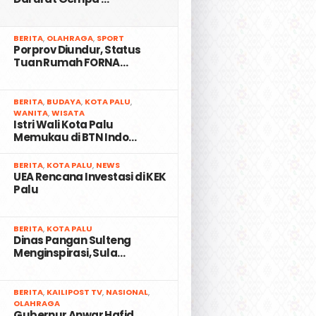
2
BERITA
,
OLAHRAGA
,
SPORT
Porprov Diundur, Status
Tuan Rumah FORNA…
3
BERITA
,
BUDAYA
,
KOTA PALU
,
WANITA
,
WISATA
Istri Wali Kota Palu
Memukau di BTN Indo…
4
BERITA
,
KOTA PALU
,
NEWS
UEA Rencana Investasi di KEK
Palu
5
BERITA
,
KOTA PALU
Dinas Pangan Sulteng
Menginspirasi, Sula…
6
BERITA
,
KAILIPOST TV
,
NASIONAL
,
OLAHRAGA
Gubernur Anwar Hafid