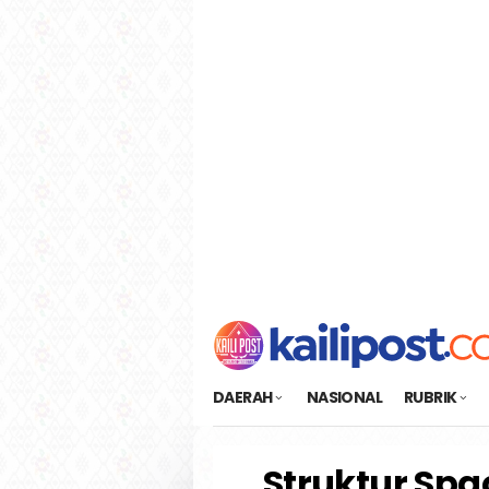
Loncat
tutup
ke
konten
DAERAH
NASIONAL
RUBRIK
Struktur Spa