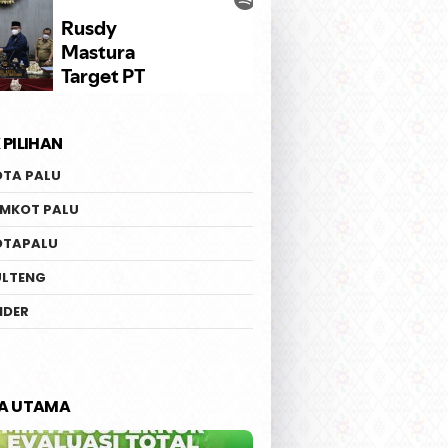
 PILIHAN
OTA PALU
EMKOT PALU
OTAPALU
ULTENG
IDER
TA UTAMA