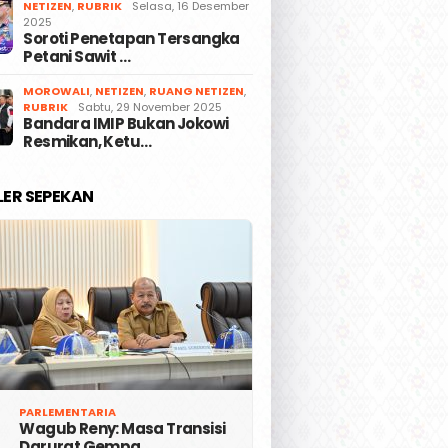
NETIZEN
,
RUBRIK
Selasa, 16 Desember
2025
Soroti Penetapan Tersangka
Petani Sawit …
MOROWALI
,
NETIZEN
,
RUANG NETIZEN
,
RUBRIK
Sabtu, 29 November 2025
Bandara IMIP Bukan Jokowi
Resmikan, Ketu…
LER SEPEKAN
PARLEMENTARIA
Wagub Reny: Masa Transisi
Darurat Gempa …