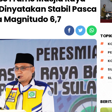
 Dinyatakan Stabil Pasca
 Magnitudo 6,7
TOPIK
K
P
K
S
SL
BERI