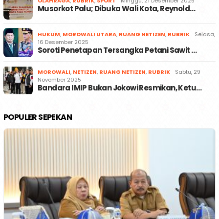
OLAHRAGA
,
RUBRIK
,
SPORT
Minggu, 21 Desember 2025
Musorkot Palu; Dibuka Wali Kota, Reynold…
HUKUM
,
MOROWALI UTARA
,
RUANG NETIZEN
,
RUBRIK
Selasa,
16 Desember 2025
Soroti Penetapan Tersangka Petani Sawit …
MOROWALI
,
NETIZEN
,
RUANG NETIZEN
,
RUBRIK
Sabtu, 29
November 2025
Bandara IMIP Bukan Jokowi Resmikan, Ketu…
POPULER SEPEKAN