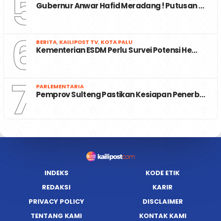
5
Gubernur Anwar Hafid Meradang ! Putusan …
6
BERITA
,
KAILIPOST TV
,
KOTA PALU
Kementerian ESDM Perlu Survei Potensi He…
7
PARLEMENTARIA
Pemprov Sulteng Pastikan Kesiapan Penerb…
INDEKS
KODE ETIK
REDAKSI
KARIR
PRIVACY POLICY
DISCLAIMER
TENTANG KAMI
KONTAK KAMI