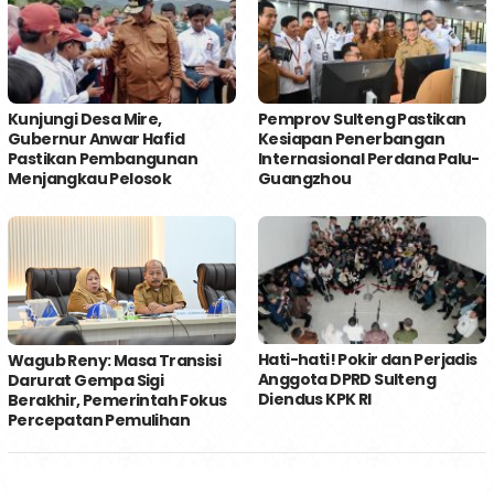
Kunjungi Desa Mire,
Pemprov Sulteng Pastikan
Gubernur Anwar Hafid
Kesiapan Penerbangan
Pastikan Pembangunan
Internasional Perdana Palu-
Menjangkau Pelosok
Guangzhou
Hati-hati! Pokir dan Perjadis
Wagub Reny: Masa Transisi
Anggota DPRD Sulteng
Darurat Gempa Sigi
Diendus KPK RI
Berakhir, Pemerintah Fokus
Percepatan Pemulihan