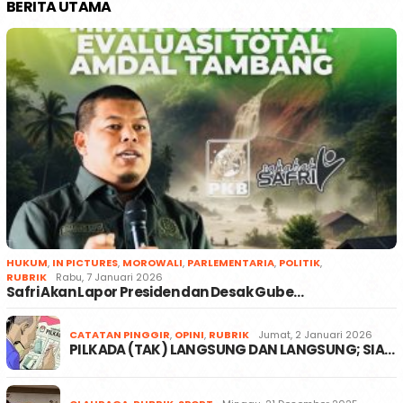
BERITA UTAMA
HUKUM
,
IN PICTURES
,
MOROWALI
,
PARLEMENTARIA
,
POLITIK
,
RUBRIK
Rabu, 7 Januari 2026
Safri Akan Lapor Presiden dan Desak Gube…
CATATAN PINGGIR
,
OPINI
,
RUBRIK
Jumat, 2 Januari 2026
PILKADA (TAK) LANGSUNG DAN LANGSUNG; SIA…