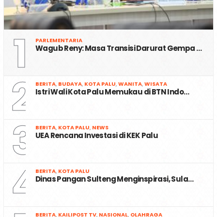
1
PARLEMENTARIA
Wagub Reny: Masa Transisi Darurat Gempa …
2
BERITA
,
BUDAYA
,
KOTA PALU
,
WANITA
,
WISATA
Istri Wali Kota Palu Memukau di BTN Indo…
3
BERITA
,
KOTA PALU
,
NEWS
UEA Rencana Investasi di KEK Palu
4
BERITA
,
KOTA PALU
Dinas Pangan Sulteng Menginspirasi, Sula…
BERITA
,
KAILIPOST TV
,
NASIONAL
,
OLAHRAGA