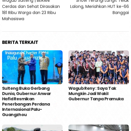
Wagub Sulteng | BERANI
Show Terangi Langit Teluk
Cerdas dan Sehat Dirasakan
Lalong, Meriahkan HUT ke-66
181 Ribu Warga dan 23 Ribu
Banggai
Mahasiswa
BERITA TERKAIT
Sulteng Buka Gerbang
Wagub Reny : Saya Tak
Dunia, Gubernur Anwar
Mungkin Jadi Wakil
Hafid Resmikan
Gubernur Tanpa Pramuka
Penerbangan Perdana
Internasional Palu-
Guangzhou