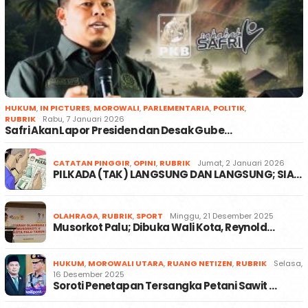
HUKUM
,
IN PICTURES
,
MOROWALI
,
PARLEMENTARIA
,
POLITIK
,
RUBRIK
Rabu, 7 Januari 2026
Safri Akan Lapor Presiden dan Desak Gube…
CATATAN PINGGIR
,
OPINI
,
RUBRIK
Jumat, 2 Januari 2026
PILKADA (TAK) LANGSUNG DAN LANGSUNG; SIA…
OLAHRAGA
,
RUBRIK
,
SPORT
Minggu, 21 Desember 2025
Musorkot Palu; Dibuka Wali Kota, Reynold…
HUKUM
,
MOROWALI UTARA
,
RUANG NETIZEN
,
RUBRIK
Selasa,
16 Desember 2025
Soroti Penetapan Tersangka Petani Sawit …