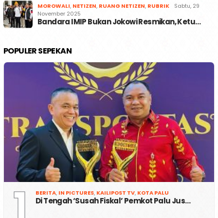
MOROWALI
,
NETIZEN
,
RUANG NETIZEN
,
RUBRIK
Sabtu, 29
November 2025
Bandara IMIP Bukan Jokowi Resmikan, Ketu…
POPULER SEPEKAN
1
BERITA
,
IN PICTURES
,
KAILIPOST TV
,
KOTA PALU
Di Tengah ‘Susah Fiskal’ Pemkot Palu Jus…