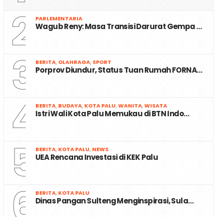
2
PARLEMENTARIA
Wagub Reny: Masa Transisi Darurat Gempa …
3
BERITA
,
OLAHRAGA
,
SPORT
Porprov Diundur, Status Tuan Rumah FORNA…
4
BERITA
,
BUDAYA
,
KOTA PALU
,
WANITA
,
WISATA
Istri Wali Kota Palu Memukau di BTN Indo…
5
BERITA
,
KOTA PALU
,
NEWS
UEA Rencana Investasi di KEK Palu
6
BERITA
,
KOTA PALU
Dinas Pangan Sulteng Menginspirasi, Sula…