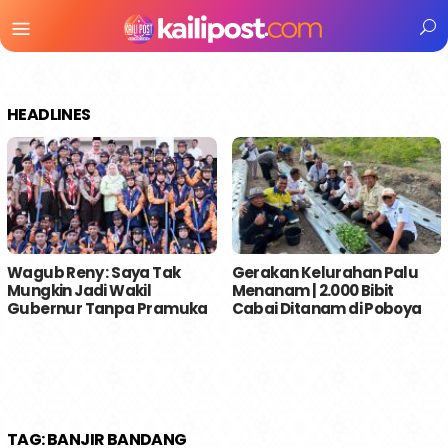
Menu
Mobile
HEADLINES
Wagub Reny : Saya Tak
Gerakan Kelurahan Palu
Mungkin Jadi Wakil
Menanam | 2.000 Bibit
Gubernur Tanpa Pramuka
Cabai Ditanam di Poboya
TAG:
BANJIR BANDANG