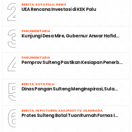
2
BERITA
,
KOTA PALU
,
NEWS
UEA Rencana Investasi di KEK Palu
3
PARLEMENTARIA
Kunjungi Desa Mire, Gubernur Anwar Hafid…
4
PARLEMENTARIA
Pemprov Sulteng Pastikan Kesiapan Penerb…
5
BERITA
,
KOTA PALU
Dinas Pangan Sulteng Menginspirasi, Sula…
6
BERITA
,
IN PICTURES
,
KAILIPOST TV
,
OLAHRAGA
Protes Sulteng Batal Tuan Rumah Fornas I…