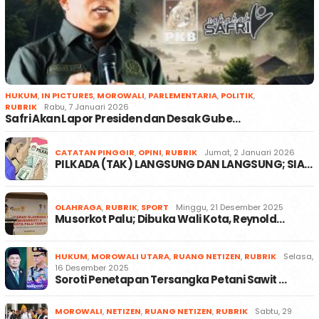
HUKUM
,
IN PICTURES
,
MOROWALI
,
PARLEMENTARIA
,
POLITIK
,
RUBRIK
Rabu, 7 Januari 2026
Safri Akan Lapor Presiden dan Desak Gube…
CATATAN PINGGIR
,
OPINI
,
RUBRIK
Jumat, 2 Januari 2026
PILKADA (TAK) LANGSUNG DAN LANGSUNG; SIA…
OLAHRAGA
,
RUBRIK
,
SPORT
Minggu, 21 Desember 2025
Musorkot Palu; Dibuka Wali Kota, Reynold…
HUKUM
,
MOROWALI UTARA
,
RUANG NETIZEN
,
RUBRIK
Selasa,
16 Desember 2025
Soroti Penetapan Tersangka Petani Sawit …
MOROWALI
,
NETIZEN
,
RUANG NETIZEN
,
RUBRIK
Sabtu, 29