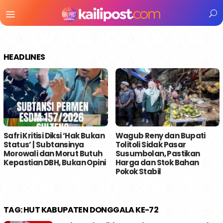
Menu
Mobile
HEADLINES
Safri Kritisi Diksi ‘Hak Bukan
Wagub Reny dan Bupati
Status’ | Subtansinya
Tolitoli Sidak Pasar
Morowali dan Morut Butuh
Susumbolan, Pastikan
Kepastian DBH, Bukan Opini
Harga dan Stok Bahan
Pokok Stabil
TAG:
HUT KABUPATEN DONGGALA KE-72