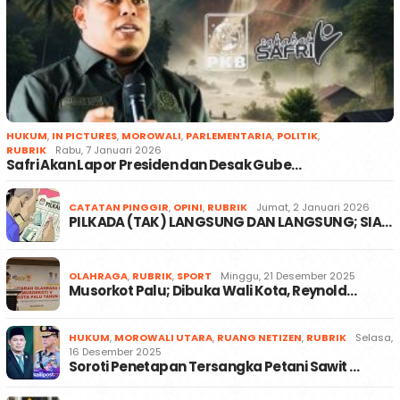
HUKUM
,
IN PICTURES
,
MOROWALI
,
PARLEMENTARIA
,
POLITIK
,
RUBRIK
Rabu, 7 Januari 2026
Safri Akan Lapor Presiden dan Desak Gube…
CATATAN PINGGIR
,
OPINI
,
RUBRIK
Jumat, 2 Januari 2026
PILKADA (TAK) LANGSUNG DAN LANGSUNG; SIA…
OLAHRAGA
,
RUBRIK
,
SPORT
Minggu, 21 Desember 2025
Musorkot Palu; Dibuka Wali Kota, Reynold…
HUKUM
,
MOROWALI UTARA
,
RUANG NETIZEN
,
RUBRIK
Selasa,
16 Desember 2025
Soroti Penetapan Tersangka Petani Sawit …