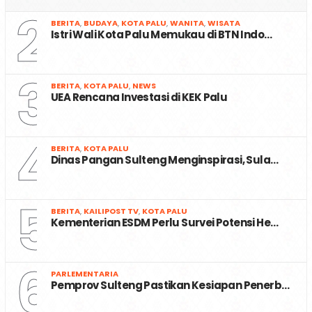
2
BERITA
,
BUDAYA
,
KOTA PALU
,
WANITA
,
WISATA
Istri Wali Kota Palu Memukau di BTN Indo…
3
BERITA
,
KOTA PALU
,
NEWS
UEA Rencana Investasi di KEK Palu
4
BERITA
,
KOTA PALU
Dinas Pangan Sulteng Menginspirasi, Sula…
5
BERITA
,
KAILIPOST TV
,
KOTA PALU
Kementerian ESDM Perlu Survei Potensi He…
6
PARLEMENTARIA
Pemprov Sulteng Pastikan Kesiapan Penerb…