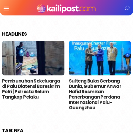
Menu
Mobile
HEADLINES
Pembunuhan Sekeluarga
Sulteng Buka Gerbang
di Palu Diatensi Bareskrim
Dunia, Gubernur Anwar
Polri | Polresta Belum
Hafid Resmikan
Tangkap Pelaku
Penerbangan Perdana
Internasional Palu-
Guangzhou
TAG:
NFA