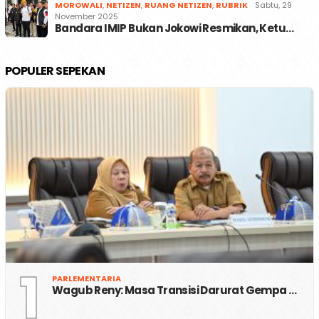
MOROWALI
,
NETIZEN
,
RUANG NETIZEN
,
RUBRIK
Sabtu, 29
November 2025
Bandara IMIP Bukan Jokowi Resmikan, Ketu…
POPULER SEPEKAN
1
PARLEMENTARIA
Wagub Reny: Masa Transisi Darurat Gempa …