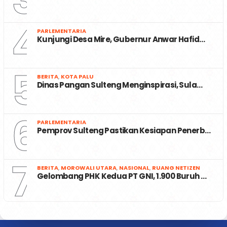
4
PARLEMENTARIA
Kunjungi Desa Mire, Gubernur Anwar Hafid…
5
BERITA
,
KOTA PALU
Dinas Pangan Sulteng Menginspirasi, Sula…
6
PARLEMENTARIA
Pemprov Sulteng Pastikan Kesiapan Penerb…
7
BERITA
,
MOROWALI UTARA
,
NASIONAL
,
RUANG NETIZEN
Gelombang PHK Kedua PT GNI, 1.900 Buruh …