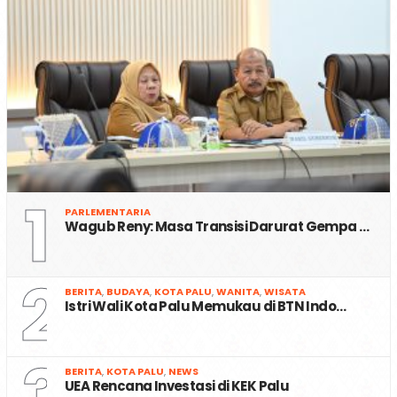
1
PARLEMENTARIA
Wagub Reny: Masa Transisi Darurat Gempa …
2
BERITA
,
BUDAYA
,
KOTA PALU
,
WANITA
,
WISATA
Istri Wali Kota Palu Memukau di BTN Indo…
3
BERITA
,
KOTA PALU
,
NEWS
UEA Rencana Investasi di KEK Palu