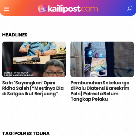
Menu
Mobile
HEADLINES
Safri ‘Sayangkan’ Opini
Pembunuhan Sekeluarga
Ridha Saleh | ‘’Mestinya Dia
di Palu Diatensi Bareskrim
di Satgas Ikut Berjuang’’
Polri | Polresta Belum
Tangkap Pelaku
TAG:
POLRES TOUNA