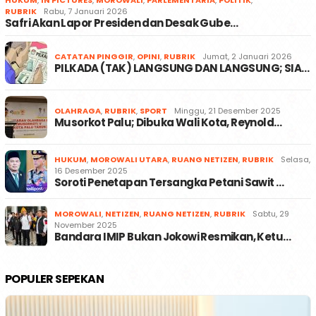
HUKUM
,
IN PICTURES
,
MOROWALI
,
PARLEMENTARIA
,
POLITIK
,
RUBRIK
Rabu, 7 Januari 2026
Safri Akan Lapor Presiden dan Desak Gube…
CATATAN PINGGIR
,
OPINI
,
RUBRIK
Jumat, 2 Januari 2026
PILKADA (TAK) LANGSUNG DAN LANGSUNG; SIA…
OLAHRAGA
,
RUBRIK
,
SPORT
Minggu, 21 Desember 2025
Musorkot Palu; Dibuka Wali Kota, Reynold…
HUKUM
,
MOROWALI UTARA
,
RUANG NETIZEN
,
RUBRIK
Selasa,
16 Desember 2025
Soroti Penetapan Tersangka Petani Sawit …
MOROWALI
,
NETIZEN
,
RUANG NETIZEN
,
RUBRIK
Sabtu, 29
November 2025
Bandara IMIP Bukan Jokowi Resmikan, Ketu…
POPULER SEPEKAN