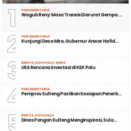
1
PARLEMENTARIA
Wagub Reny: Masa Transisi Darurat Gempa …
2
PARLEMENTARIA
Kunjungi Desa Mire, Gubernur Anwar Hafid…
3
BERITA
,
KOTA PALU
,
NEWS
UEA Rencana Investasi di KEK Palu
4
PARLEMENTARIA
Pemprov Sulteng Pastikan Kesiapan Penerb…
5
BERITA
,
KOTA PALU
Dinas Pangan Sulteng Menginspirasi, Sula…