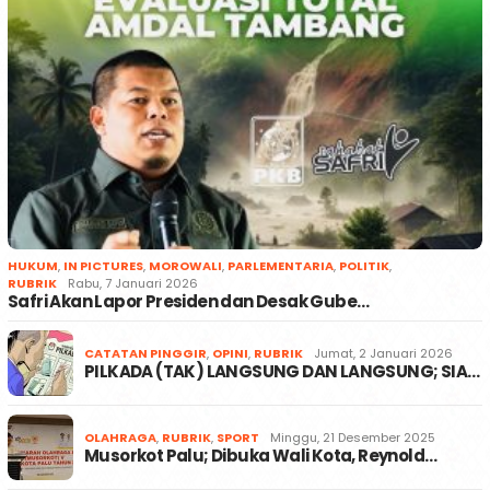
HUKUM
,
IN PICTURES
,
MOROWALI
,
PARLEMENTARIA
,
POLITIK
,
RUBRIK
Rabu, 7 Januari 2026
Safri Akan Lapor Presiden dan Desak Gube…
CATATAN PINGGIR
,
OPINI
,
RUBRIK
Jumat, 2 Januari 2026
PILKADA (TAK) LANGSUNG DAN LANGSUNG; SIA…
OLAHRAGA
,
RUBRIK
,
SPORT
Minggu, 21 Desember 2025
Musorkot Palu; Dibuka Wali Kota, Reynold…