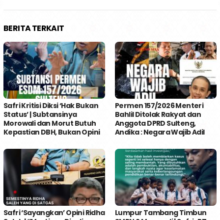
BERITA TERKAIT
Safri Kritisi Diksi ‘Hak Bukan
Permen 157/2026 Menteri
Status’ | Subtansinya
Bahlil Ditolak Rakyat dan
Morowali dan Morut Butuh
Anggota DPRD Sulteng,
Kepastian DBH, Bukan Opini
Andika : Negara Wajib Adil
Safri ‘Sayangkan’ Opini Ridha
Lumpur Tambang Timbun