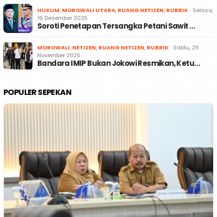
HUKUM
,
MOROWALI UTARA
,
RUANG NETIZEN
,
RUBRIK
Selasa,
16 Desember 2025
Soroti Penetapan Tersangka Petani Sawit …
MOROWALI
,
NETIZEN
,
RUANG NETIZEN
,
RUBRIK
Sabtu, 29
November 2025
Bandara IMIP Bukan Jokowi Resmikan, Ketu…
POPULER SEPEKAN