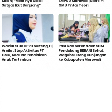
Saleh | ‘’Mestinya Dia di
SMPN 2 Morowali | Safri : PT
Satgas Ikut Berjuang’’
GMU Pintar Teori
Wakil Ketua DPRD Sulteng, Hj
Pastikan Sarana dan SDM
Arnila : Stop Aktivitas PT
Pendukung BERANI Sehat,
GMU, Ada Hak Pendidikan
Wagub Sulteng Kunjungan
Anak Tertimbun
ke Kabupaten Morowali