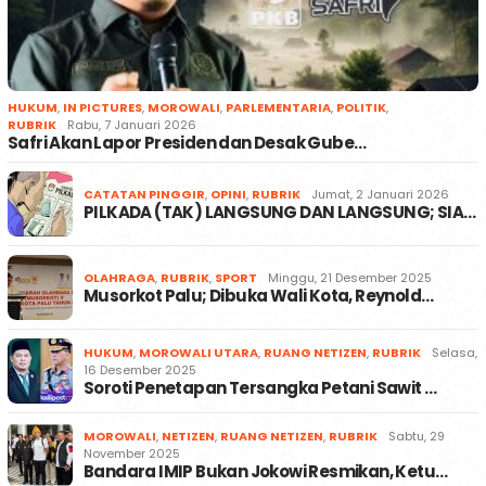
HUKUM
,
IN PICTURES
,
MOROWALI
,
PARLEMENTARIA
,
POLITIK
,
RUBRIK
Rabu, 7 Januari 2026
Safri Akan Lapor Presiden dan Desak Gube…
CATATAN PINGGIR
,
OPINI
,
RUBRIK
Jumat, 2 Januari 2026
PILKADA (TAK) LANGSUNG DAN LANGSUNG; SIA…
OLAHRAGA
,
RUBRIK
,
SPORT
Minggu, 21 Desember 2025
Musorkot Palu; Dibuka Wali Kota, Reynold…
HUKUM
,
MOROWALI UTARA
,
RUANG NETIZEN
,
RUBRIK
Selasa,
16 Desember 2025
Soroti Penetapan Tersangka Petani Sawit …
MOROWALI
,
NETIZEN
,
RUANG NETIZEN
,
RUBRIK
Sabtu, 29
November 2025
Bandara IMIP Bukan Jokowi Resmikan, Ketu…