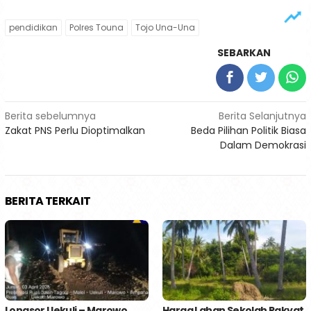
pendidikan
Polres Touna
Tojo Una-Una
SEBARKAN
Navigasi
Berita sebelumnya
Berita Selanjutnya
Zakat PNS Perlu Dioptimalkan
Beda Pilihan Politik Biasa
pos
Dalam Demokrasi
BERITA TERKAIT
Longsor Uekuli – Marowo
Harga Lahan Sekolah Rakyat