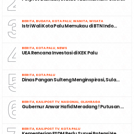
2
3
BERITA
,
BUDAYA
,
KOTA PALU
,
WANITA
,
WISATA
Istri Wali Kota Palu Memukau di BTN Indo…
4
BERITA
,
KOTA PALU
,
NEWS
UEA Rencana Investasi di KEK Palu
5
BERITA
,
KOTA PALU
Dinas Pangan Sulteng Menginspirasi, Sula…
6
BERITA
,
KAILIPOST TV
,
NASIONAL
,
OLAHRAGA
Gubernur Anwar Hafid Meradang ! Putusan …
BERITA
,
KAILIPOST TV
,
KOTA PALU
Kementerian ESDM Perlu Survei Potensi He…