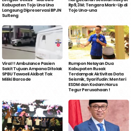
Kabupaten Tojo Una Una
Rp9,3 M; Tengara Mark-Up di
Langsung Dipreservasi BPJN
Tojo Una-una
Sulteng
Viral !! Ambulance Pasien
Rumpon Nelayan Dua
Sakit Tujuan Ampana Ditolak
Kabupaten Rusak
SPBU Tawaeli Akibat Tak
Terdampak Aktivitas Data
Miliki Barcode
Seismik, Syarifudin: Menteri
ESDM dan Kodam Harus
Tegur Perusahaan !