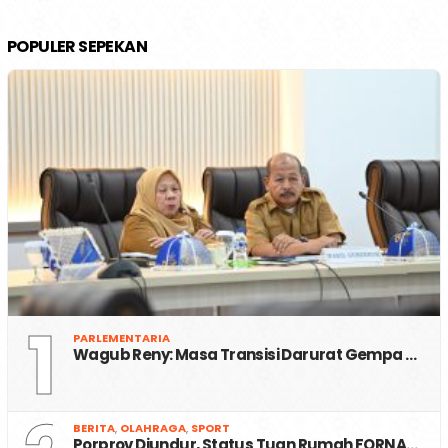
POPULER SEPEKAN
1
PARLEMENTARIA
Wagub Reny: Masa Transisi Darurat Gempa …
BERITA
,
OLAHRAGA
,
SPORT
Porprov Diundur, Status Tuan Rumah FORNA…