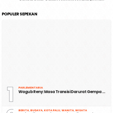
HUKUM
,
IN PICTURES
,
MOROWALI
,
PARLEMENTARIA
,
POLITIK
,
RUBRIK
Rabu, 7 Januari 2026
Safri Akan Lapor Presiden dan Desak Gube…
CATATAN PINGGIR
,
OPINI
,
RUBRIK
Jumat, 2 Januari 2026
PILKADA (TAK) LANGSUNG DAN LANGSUNG; SIA…
OLAHRAGA
,
RUBRIK
,
SPORT
Minggu, 21 Desember 2025
Musorkot Palu; Dibuka Wali Kota, Reynold…
HUKUM
,
MOROWALI UTARA
,
RUANG NETIZEN
,
RUBRIK
Selasa,
16 Desember 2025
Soroti Penetapan Tersangka Petani Sawit …
MOROWALI
,
NETIZEN
,
RUANG NETIZEN
,
RUBRIK
Sabtu, 29
November 2025
Bandara IMIP Bukan Jokowi Resmikan, Ketu…
POPULER SEPEKAN