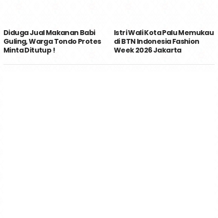
Gerakan Kelurahan Palu
Sebanyak 80-an ASN Ikuti
Menanam | 2.000 Bibit Cabai
Bimtek Audit Pemkot Palu |
Ditanam di Poboya
Wawali : Selamatkan
Kekayaan Daerah
Dinas Pangan Sulteng
UEA Rencana Investasi di KEK
Menginspirasi, Sulap Lahan
Palu
Kosong, Panen Selada