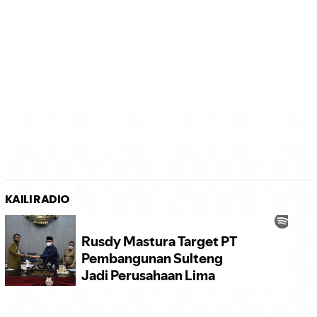
Diduga Jual Makanan Babi
Istri Wali Kota Palu Memukau
Guling, Warga Tondo Protes
di BTN Indonesia Fashion
Minta Ditutup !
Week 2026 Jakarta