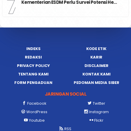
3
BERITA
,
OLAHRAGA
,
SPORT
Porprov Diundur, Status Tuan Rumah FORNA…
4
BERITA
,
KOTA PALU
,
NEWS
UEA Rencana Investasi di KEK Palu
5
BERITA
,
KOTA PALU
Dinas Pangan Sulteng Menginspirasi, Sula…
6
BERITA
,
KAILIPOST TV
,
NASIONAL
,
OLAHRAGA
Gubernur Anwar Hafid Meradang ! Putusan …
7
BERITA
,
KAILIPOST TV
,
KOTA PALU
Kementerian ESDM Perlu Survei Potensi He…