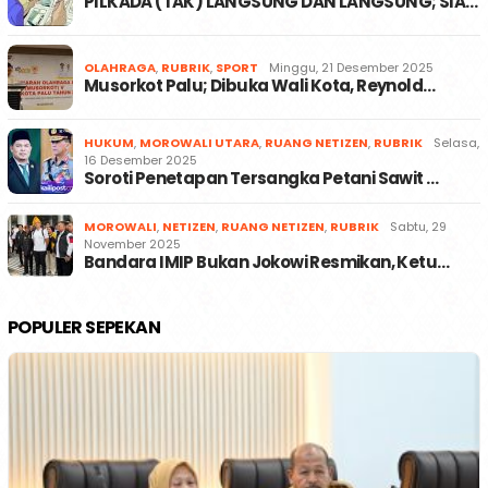
PILKADA (TAK) LANGSUNG DAN LANGSUNG; SIA…
OLAHRAGA
,
RUBRIK
,
SPORT
Minggu, 21 Desember 2025
Musorkot Palu; Dibuka Wali Kota, Reynold…
HUKUM
,
MOROWALI UTARA
,
RUANG NETIZEN
,
RUBRIK
Selasa,
16 Desember 2025
Soroti Penetapan Tersangka Petani Sawit …
MOROWALI
,
NETIZEN
,
RUANG NETIZEN
,
RUBRIK
Sabtu, 29
November 2025
Bandara IMIP Bukan Jokowi Resmikan, Ketu…
POPULER SEPEKAN