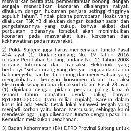
menyiarkan berita atau pemberitahuan bohong, dengan
sengaja menerbitkan keonaran dikalangan rakyat,
dihukum dengan hukuman penjara setinggi-tingginya
sepuluh tahun”. Tindak pidana penyebaran Hoaks yang
dilakukan TSK YB dilakukan dengan keadaan sadar dan
pengetahuannya yang cukup, bahwa akibat dari
perbuatan pidananya tersebut akan menimbulkan
keonaran pada masyarakat luas, keresahan dan
kekhawatiran pada masyarakat.
2) Polda Sulteng juga harus mengenakan Juncto Pasal
45A ayat (1) Undang-undang No. 19 Tahun 2016
tentang Perubahan Undang-undang No. 11 Tahun 2008
tentang Informasi dan Transaksi Elektronik yang
berbunyi “Setiap orang yang dengan sengaja dan tanpa
hak menyebarkan berita bohong dan menyesatkan yang
mengakibatkan kerugian konsumen dalam Transaksi
Elektronik sebagaimana dimaksud dalam Pasal 28 ayat
(1) dipidana dengan pidana penjara paling lama 6
(enam) tahun dan/atau denda paling banyak
Rp1.000.000.000 (satu miliar rupiah). Karena dalam
kasus ini ada Media Cetak lokal Sulawesi Tengah yang
menjadi korban yaitu koran Mercusuar, sehingga kami
mendesak agar juga dikenakan Juncto dengan pasal ini.
Kemudian melakukan penahanan.
3) Badan Kehormatan (BK) DPRD Provinsi Sulteng untuk