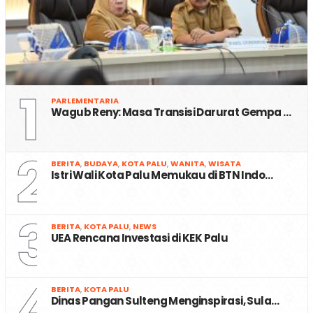
1
PARLEMENTARIA
Wagub Reny: Masa Transisi Darurat Gempa …
2
BERITA
,
BUDAYA
,
KOTA PALU
,
WANITA
,
WISATA
Istri Wali Kota Palu Memukau di BTN Indo…
3
BERITA
,
KOTA PALU
,
NEWS
UEA Rencana Investasi di KEK Palu
4
BERITA
,
KOTA PALU
Dinas Pangan Sulteng Menginspirasi, Sula…