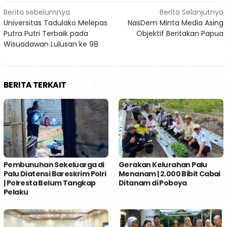
Navigasi
Berita sebelumnya
Berita Selanjutnya
Universitas Tadulako Melepas
NasDem Minta Media Asing
pos
Putra Putri Terbaik pada
Objektif Beritakan Papua
Wisuadawan Lulusan ke 98
BERITA TERKAIT
Pembunuhan Sekeluarga di
Gerakan Kelurahan Palu
Palu Diatensi Bareskrim Polri
Menanam | 2.000 Bibit Cabai
| Polresta Belum Tangkap
Ditanam di Poboya
Pelaku