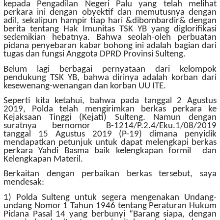
kepada Pengadilan Negeri Palu yang telah melihat
perkara ini dengan obyektif dan memutusnya dengan
adil, sekalipun hampir tiap hari &dibombardir& dengan
berita tentang Hak Imunitas TSK YB yang diglorifikasi
sedemikian hebatnya. Bahwa seolah-oleh perbuatan
pidana penyebaran kabar bohong ini adalah bagian dari
tugas dan fungsi Anggota DPRD Provinsi Sulteng.
Belum lagi berbagai pernyataan dari kelompok
pendukung TSK YB, bahwa dirinya adalah korban dari
kesewenang-wenangan dan korban UU ITE.
Seperti kita ketahui, bahwa pada tanggal 2 Agustus
2019, Polda telah mengirimkan berkas perkara ke
Kejaksaan Tinggi (Kejati) Sulteng. Namun dengan
suratnya bernomor B-1214/P.2.4/Eku.1/08/2019
tanggal 15 Agustus 2019 (P-19) dimana penyidik
mendapatkan petunjuk untuk dapat melengkapi berkas
perkara Yahdi Basma baik kelengkapan formil dan
Kelengkapan Materil.
Berkaitan dengan perbaikan berkas tersebut, saya
mendesak:
1) Polda Sulteng untuk segera mengenakan Undang-
undang Nomor 1 Tahun 1946 tentang Peraturan Hukum
Pidana Pasal 14 yang berbunyi “Barang siapa, dengan