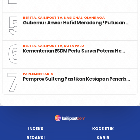
5
BERITA
,
KAILIPOST TV
,
NASIONAL
,
OLAHRAGA
Gubernur Anwar Hafid Meradang ! Putusan …
6
BERITA
,
KAILIPOST TV
,
KOTA PALU
Kementerian ESDM Perlu Survei Potensi He…
7
PARLEMENTARIA
Pemprov Sulteng Pastikan Kesiapan Penerb…
INDEKS
KODE ETIK
REDAKSI
KARIR