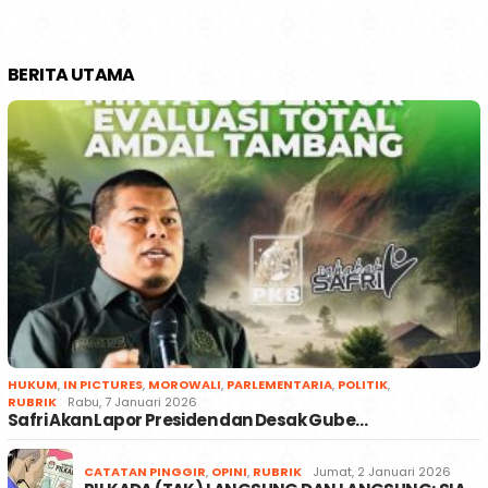
BERITA UTAMA
HUKUM
,
IN PICTURES
,
MOROWALI
,
PARLEMENTARIA
,
POLITIK
,
RUBRIK
Rabu, 7 Januari 2026
Safri Akan Lapor Presiden dan Desak Gube…
CATATAN PINGGIR
,
OPINI
,
RUBRIK
Jumat, 2 Januari 2026