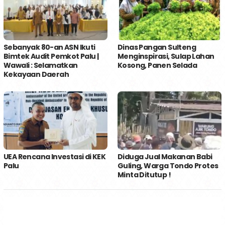
Sebanyak 80-an ASN Ikuti
Dinas Pangan Sulteng
Bimtek Audit Pemkot Palu |
Menginspirasi, Sulap Lahan
Wawali : Selamatkan
Kosong, Panen Selada
Kekayaan Daerah
UEA Rencana Investasi di KEK
Diduga Jual Makanan Babi
Palu
Guling, Warga Tondo Protes
Minta Ditutup !