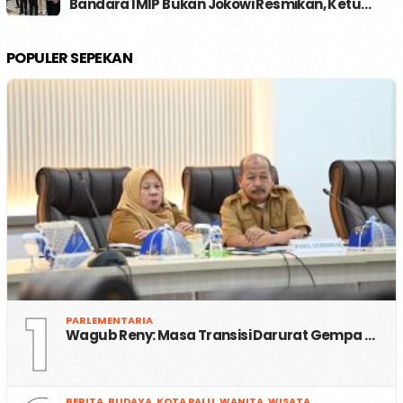
Bandara IMIP Bukan Jokowi Resmikan, Ketu…
POPULER SEPEKAN
1
PARLEMENTARIA
Wagub Reny: Masa Transisi Darurat Gempa …
BERITA
,
BUDAYA
,
KOTA PALU
,
WANITA
,
WISATA