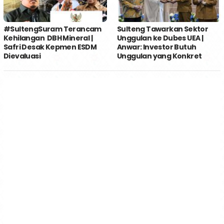
#SultengSuram Terancam
Sulteng Tawarkan Sektor
Kehilangan DBH Mineral |
Unggulan ke Dubes UEA |
Safri Desak Kepmen ESDM
Anwar: Investor Butuh
Dievaluasi
Unggulan yang Konkret