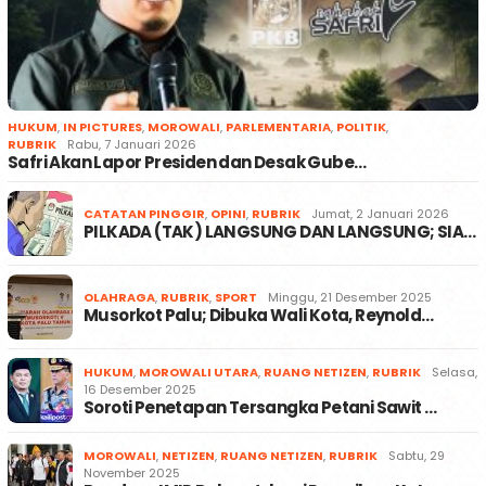
HUKUM
,
IN PICTURES
,
MOROWALI
,
PARLEMENTARIA
,
POLITIK
,
RUBRIK
Rabu, 7 Januari 2026
Safri Akan Lapor Presiden dan Desak Gube…
CATATAN PINGGIR
,
OPINI
,
RUBRIK
Jumat, 2 Januari 2026
PILKADA (TAK) LANGSUNG DAN LANGSUNG; SIA…
OLAHRAGA
,
RUBRIK
,
SPORT
Minggu, 21 Desember 2025
Musorkot Palu; Dibuka Wali Kota, Reynold…
HUKUM
,
MOROWALI UTARA
,
RUANG NETIZEN
,
RUBRIK
Selasa,
16 Desember 2025
Soroti Penetapan Tersangka Petani Sawit …
MOROWALI
,
NETIZEN
,
RUANG NETIZEN
,
RUBRIK
Sabtu, 29
November 2025