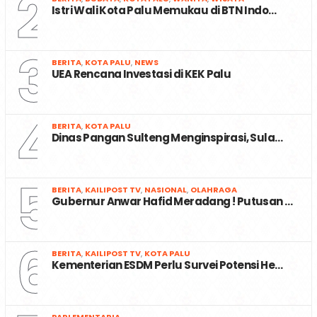
2
Istri Wali Kota Palu Memukau di BTN Indo…
3
BERITA
,
KOTA PALU
,
NEWS
UEA Rencana Investasi di KEK Palu
4
BERITA
,
KOTA PALU
Dinas Pangan Sulteng Menginspirasi, Sula…
5
BERITA
,
KAILIPOST TV
,
NASIONAL
,
OLAHRAGA
Gubernur Anwar Hafid Meradang ! Putusan …
6
BERITA
,
KAILIPOST TV
,
KOTA PALU
Kementerian ESDM Perlu Survei Potensi He…