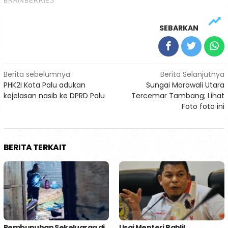
SEBARKAN
Navigasi
Berita sebelumnya
Berita Selanjutnya
PHK2I Kota Palu adukan
Sungai Morowali Utara
pos
kejelasan nasib ke DPRD Palu
Tercemar Tambang; Lihat
Foto foto ini
BERITA TERKAIT
Pembunuhan Sekeluarga di
Usai Menteri Bahlil