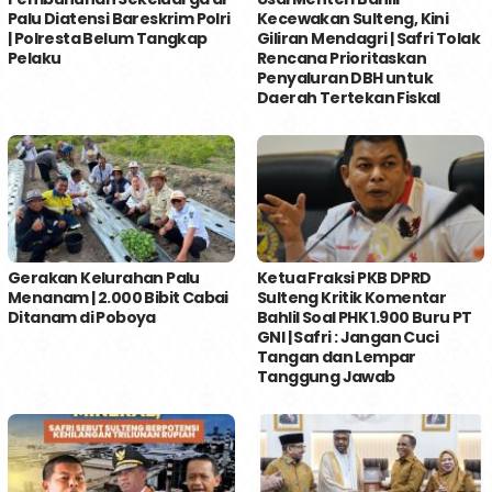
Palu Diatensi Bareskrim Polri
Kecewakan Sulteng, Kini
| Polresta Belum Tangkap
Giliran Mendagri | Safri Tolak
Pelaku
Rencana Prioritaskan
Penyaluran DBH untuk
Daerah Tertekan Fiskal
Gerakan Kelurahan Palu
Ketua Fraksi PKB DPRD
Menanam | 2.000 Bibit Cabai
Sulteng Kritik Komentar
Ditanam di Poboya
Bahlil Soal PHK 1.900 Buru PT
GNI | Safri : Jangan Cuci
Tangan dan Lempar
Tanggung Jawab