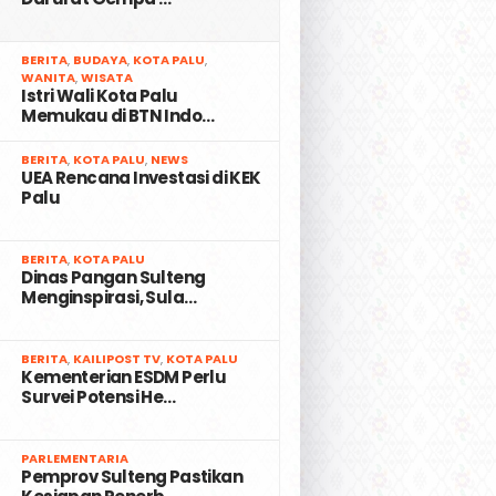
2
BERITA
,
BUDAYA
,
KOTA PALU
,
WANITA
,
WISATA
Istri Wali Kota Palu
Memukau di BTN Indo…
3
BERITA
,
KOTA PALU
,
NEWS
UEA Rencana Investasi di KEK
Palu
4
BERITA
,
KOTA PALU
Dinas Pangan Sulteng
Menginspirasi, Sula…
5
BERITA
,
KAILIPOST TV
,
KOTA PALU
Kementerian ESDM Perlu
Survei Potensi He…
6
PARLEMENTARIA
Pemprov Sulteng Pastikan