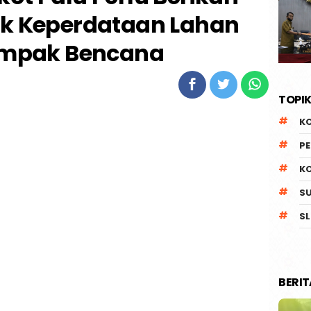
ak Keperdataan Lahan
mpak Bencana
TOPIK
K
P
K
S
SL
BERI