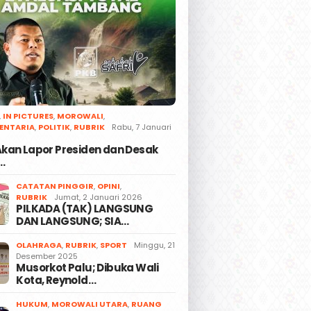
,
IN PICTURES
,
MOROWALI
,
ENTARIA
,
POLITIK
,
RUBRIK
Rabu, 7 Januari
 Akan Lapor Presiden dan Desak
…
CATATAN PINGGIR
,
OPINI
,
RUBRIK
Jumat, 2 Januari 2026
PILKADA (TAK) LANGSUNG
DAN LANGSUNG; SIA…
OLAHRAGA
,
RUBRIK
,
SPORT
Minggu, 21
Desember 2025
Musorkot Palu; Dibuka Wali
Kota, Reynold…
HUKUM
,
MOROWALI UTARA
,
RUANG