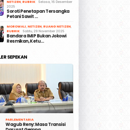
NETIZEN
,
RUBRIK
Selasa, 16 Desember
2025
Soroti Penetapan Tersangka
Petani Sawit …
MOROWALI
,
NETIZEN
,
RUANG NETIZEN
,
RUBRIK
Sabtu, 29 November 2025
Bandara IMIP Bukan Jokowi
Resmikan, Ketu…
LER SEPEKAN
PARLEMENTARIA
Wagub Reny: Masa Transisi
Darurat Gempa …