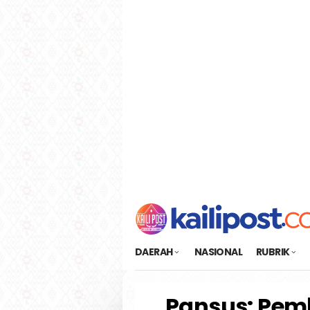
Loncat
tutup
ke
konten
DAERAH
NASIONAL
RUBRIK
Pansus: Pemk