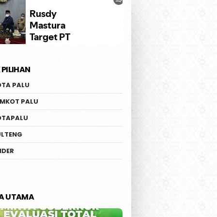
 PILIHAN
OTA PALU
EMKOT PALU
OTAPALU
ULTENG
IDER
TA UTAMA