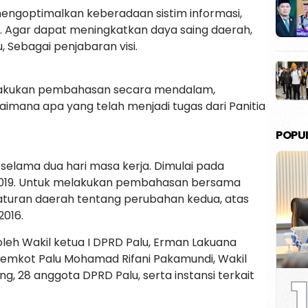
engoptimalkan keberadaan sistim informasi,
T. Agar dapat meningkatkan daya saing daerah,
, Sebagai penjabaran visi.
melakukan pembahasan secara mendalam,
aimana apa yang telah menjadi tugas dari Panitia
POPU
u selama dua hari masa kerja. Dimulai pada
 2019. Untuk melakukan pembahasan bersama
aturan daerah tentang perubahan kedua, atas
2016.
oleh Wakil ketua I DPRD Palu, Erman Lakuana
 I Pemkot Palu Mohamad Rifani Pakamundi, Wakil
1
g, 28 anggota DPRD Palu, serta instansi terkait