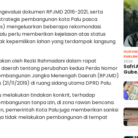
ngevalusi dokumen RPJMD 2016-2021, serta
strategis pembangunan kota Palu pasca
nsus) mengeluarkan beberapa rekomondasi.
alu perlu memberikan kejelasan atas status
ak kepemilikan lahan yang terdampak langsung
HUKUM
PARLEM
acakan oleh Rezki Rahmadani dalam rapat
2026
Safri
n daerah tentang perubahan kedua Perda Nomor
Gube
a Pembangunan Jangka Menengah Daerah (RPJMD)
 (21/11/2019) di ruang sidang utama DPRD Palu.
u melakukan tindakan konkrit, terhadap
bangunan tanpa izin, di zona rawan bencana.
n, pemerintah Kota Palu juga memberikan sanksi
ngga tidak melakukan pembangunan di tempat