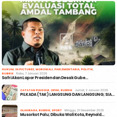
HUKUM
,
IN PICTURES
,
MOROWALI
,
PARLEMENTARIA
,
POLITIK
,
RUBRIK
Rabu, 7 Januari 2026
Safri Akan Lapor Presiden dan Desak Gube…
CATATAN PINGGIR
,
OPINI
,
RUBRIK
Jumat, 2 Januari 2026
PILKADA (TAK) LANGSUNG DAN LANGSUNG; SIA…
OLAHRAGA
,
RUBRIK
,
SPORT
Minggu, 21 Desember 2025
Musorkot Palu; Dibuka Wali Kota, Reynold…