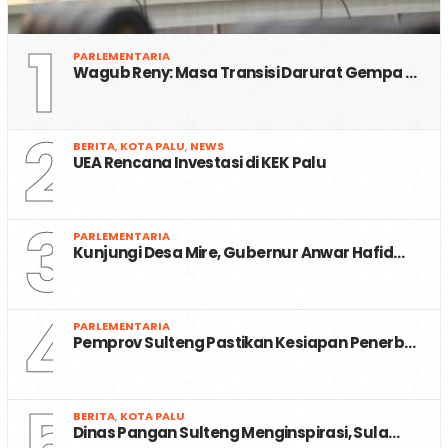
1
PARLEMENTARIA
Wagub Reny: Masa Transisi Darurat Gempa …
2
BERITA
,
KOTA PALU
,
NEWS
UEA Rencana Investasi di KEK Palu
3
PARLEMENTARIA
Kunjungi Desa Mire, Gubernur Anwar Hafid…
4
PARLEMENTARIA
Pemprov Sulteng Pastikan Kesiapan Penerb…
5
BERITA
,
KOTA PALU
Dinas Pangan Sulteng Menginspirasi, Sula…