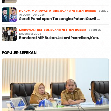
HUKUM
,
MOROWALI UTARA
,
RUANG NETIZEN
,
RUBRIK
Selasa,
16 Desember 2025
Soroti Penetapan Tersangka Petani Sawit …
MOROWALI
,
NETIZEN
,
RUANG NETIZEN
,
RUBRIK
Sabtu, 29
November 2025
Bandara IMIP Bukan Jokowi Resmikan, Ketu…
POPULER SEPEKAN