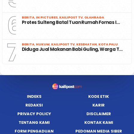
6
BERITA
,
IN PICTURES
,
KAILIPOST TV
,
OLAHRAGA
Protes Sulteng Batal Tuan Rumah Fornas I…
7
BERITA
,
HUKUM
,
KAILIPOST TV
,
KESEHATAN
,
KOTA PALU
Diduga Jual Makanan Babi Guling, Warga T…
INDEKS
KODE ETIK
REDAKSI
KARIR
PRIVACY POLICY
DISCLAIMER
TENTANG KAMI
KONTAK KAMI
FORM PENGADUAN
PEDOMAN MEDIA SIBER