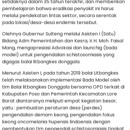
setidaknya dalam 35 tahun terakhir, dan memberikan
pembelajaran bahwa eradikasi penyakit ini harus
melalui pendekatan lintas sektor, secara serentak
pada lokasi/desa-desa endemis tersebut.
Olehnya Gubernur Sulteng melalui Asisten I (Satu)
Bidang Adm Pemerintahan dan Kesra, Ir.H. Moh. Faisal
Mang, mengapresiasi Advokasi dan launchig (bada
model) untuk pengendalian schistosomiasis yang
digagas balai litbangkes donggala.
Menurut Asisten I, pada tahun 2019 balai Litbangkes
telah melaksanakan implementasi Bada Model oleh
tim Balai litbangkes Donggala bersama OPD terkait di
Kabupaten Poso dan Pemerintah Kecamatan Lore
Barat diantaranya meliputi empat kegiatan besar,
yaitu : pembuatan peraturan desa (perdes)
pengendalian demam keong, pengendalian fokus
keong oncomelania hupensis lindoensis dengan
pembentukan tim pengendali schistosomiasis tingkat