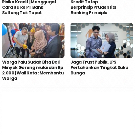
Risiko Kredit | Menggugat
Kredit Tetap
Cara Itu ke PT Bank
Berprinsip Prudential
Sulteng Tak Tepat
Banking Principle
Warga Palu Sudah Bisa Beli
Jaga Trust Publik, LPS
Minyak Goreng mulai dari Rp
Pertahankan Tingkat Suku
2.000 | Wali Kota : Membantu
Bunga
Warga