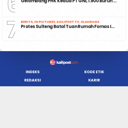
6
Gelombang PHK Kedua PT GNI, 1.900 Buruh …
7
BERITA
,
IN PICTURES
,
KAILIPOST TV
,
OLAHRAGA
Protes Sulteng Batal Tuan Rumah Fornas I…
INDEKS
KODE ETIK
REDAKSI
KARIR
PRIVACY POLICY
DISCLAIMER
TENTANG KAMI
KONTAK KAMI
FORM PENGADUAN
PEDOMAN MEDIA SIBER
JARINGAN SOCIAL
Facebook
Twitter