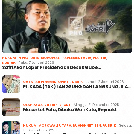
HUKUM
,
IN PICTURES
,
MOROWALI
,
PARLEMENTARIA
,
POLITIK
,
RUBRIK
Rabu, 7 Januari 2026
Safri Akan Lapor Presiden dan Desak Gube…
CATATAN PINGGIR
,
OPINI
,
RUBRIK
Jumat, 2 Januari 2026
PILKADA (TAK) LANGSUNG DAN LANGSUNG; SIA…
OLAHRAGA
,
RUBRIK
,
SPORT
Minggu, 21 Desember 2025
Musorkot Palu; Dibuka Wali Kota, Reynold…
HUKUM
,
MOROWALI UTARA
,
RUANG NETIZEN
,
RUBRIK
Selasa,
16 Desember 2025