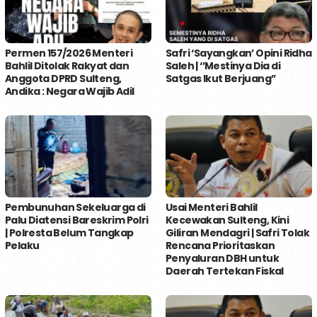
Permen 157/2026 Menteri
Safri ‘Sayangkan’ Opini Ridha
Bahlil Ditolak Rakyat dan
Saleh | ‘’Mestinya Dia di
Anggota DPRD Sulteng,
Satgas Ikut Berjuang’’
Andika : Negara Wajib Adil
Pembunuhan Sekeluarga di
Usai Menteri Bahlil
Palu Diatensi Bareskrim Polri
Kecewakan Sulteng, Kini
| Polresta Belum Tangkap
Giliran Mendagri | Safri Tolak
Pelaku
Rencana Prioritaskan
Penyaluran DBH untuk
Daerah Tertekan Fiskal