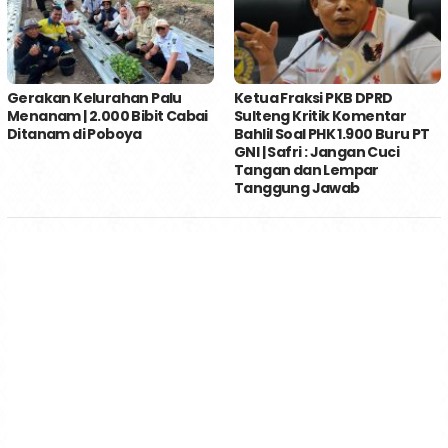
Gerakan Kelurahan Palu
Ketua Fraksi PKB DPRD
Menanam | 2.000 Bibit Cabai
Sulteng Kritik Komentar
Ditanam di Poboya
Bahlil Soal PHK 1.900 Buru PT
GNI | Safri : Jangan Cuci
Tangan dan Lempar
Tanggung Jawab