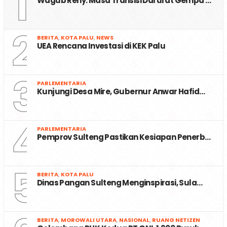
1
Wagub Reny: Masa Transisi Darurat Gempa …
2
BERITA
,
KOTA PALU
,
NEWS
UEA Rencana Investasi di KEK Palu
3
PARLEMENTARIA
Kunjungi Desa Mire, Gubernur Anwar Hafid…
4
PARLEMENTARIA
Pemprov Sulteng Pastikan Kesiapan Penerb…
5
BERITA
,
KOTA PALU
Dinas Pangan Sulteng Menginspirasi, Sula…
BERITA
,
MOROWALI UTARA
,
NASIONAL
,
RUANG NETIZEN