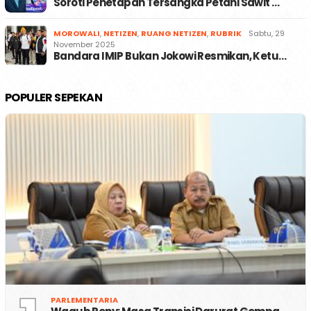
Soroti Penetapan Tersangka Petani Sawit …
MOROWALI
,
NETIZEN
,
RUANG NETIZEN
,
RUBRIK
Sabtu, 29
November 2025
Bandara IMIP Bukan Jokowi Resmikan, Ketu…
POPULER SEPEKAN
PARLEMENTARIA