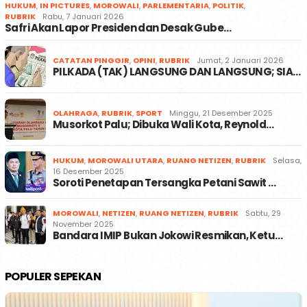
HUKUM
,
IN PICTURES
,
MOROWALI
,
PARLEMENTARIA
,
POLITIK
,
RUBRIK
Rabu, 7 Januari 2026
Safri Akan Lapor Presiden dan Desak Gube…
CATATAN PINGGIR
,
OPINI
,
RUBRIK
Jumat, 2 Januari 2026
PILKADA (TAK) LANGSUNG DAN LANGSUNG; SIA…
OLAHRAGA
,
RUBRIK
,
SPORT
Minggu, 21 Desember 2025
Musorkot Palu; Dibuka Wali Kota, Reynold…
HUKUM
,
MOROWALI UTARA
,
RUANG NETIZEN
,
RUBRIK
Selasa,
16 Desember 2025
Soroti Penetapan Tersangka Petani Sawit …
MOROWALI
,
NETIZEN
,
RUANG NETIZEN
,
RUBRIK
Sabtu, 29
November 2025
Bandara IMIP Bukan Jokowi Resmikan, Ketu…
POPULER SEPEKAN