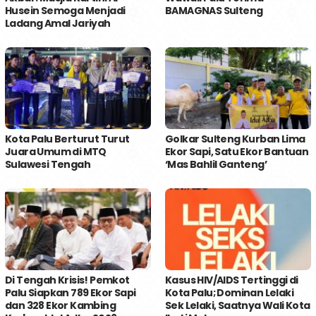
Husein Semoga Menjadi
BAMAGNAS Sulteng
Ladang Amal Jariyah
Kota Palu Berturut Turut
Golkar Sulteng Kurban Lima
Juara Umum di MTQ
Ekor Sapi, Satu Ekor Bantuan
Sulawesi Tengah
‘Mas Bahlil Ganteng’
Di Tengah Krisis! Pemkot
Kasus HIV/AIDS Tertinggi di
Palu Siapkan 789 Ekor Sapi
Kota Palu; Dominan Lelaki
dan 328 Ekor Kambing
Sek Lelaki, Saatnya Wali Kota