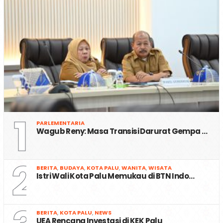
1
PARLEMENTARIA
Wagub Reny: Masa Transisi Darurat Gempa …
2
BERITA
,
BUDAYA
,
KOTA PALU
,
WANITA
,
WISATA
Istri Wali Kota Palu Memukau di BTN Indo…
BERITA
,
KOTA PALU
,
NEWS
UEA Rencana Investasi di KEK Palu