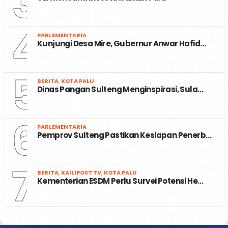
3
4
PARLEMENTARIA
Kunjungi Desa Mire, Gubernur Anwar Hafid…
5
BERITA
,
KOTA PALU
Dinas Pangan Sulteng Menginspirasi, Sula…
6
PARLEMENTARIA
Pemprov Sulteng Pastikan Kesiapan Penerb…
7
BERITA
,
KAILIPOST TV
,
KOTA PALU
Kementerian ESDM Perlu Survei Potensi He…