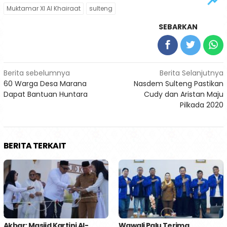
Muktamar XI Al Khairaat
sulteng
SEBARKAN
Navigasi
Berita sebelumnya
Berita Selanjutnya
60 Warga Desa Marana
Nasdem Sulteng Pastikan
pos
Dapat Bantuan Huntara
Cudy dan Aristan Maju
Pilkada 2020
BERITA TERKAIT
Akbar: Masjid Kartini Al-
Wawali Palu Terima