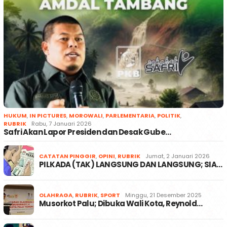
HUKUM
,
IN PICTURES
,
MOROWALI
,
PARLEMENTARIA
,
POLITIK
,
RUBRIK
Rabu, 7 Januari 2026
Safri Akan Lapor Presiden dan Desak Gube…
CATATAN PINGGIR
,
OPINI
,
RUBRIK
Jumat, 2 Januari 2026
PILKADA (TAK) LANGSUNG DAN LANGSUNG; SIA…
OLAHRAGA
,
RUBRIK
,
SPORT
Minggu, 21 Desember 2025
Musorkot Palu; Dibuka Wali Kota, Reynold…