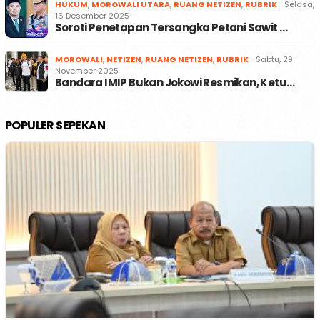
HUKUM
,
MOROWALI UTARA
,
RUANG NETIZEN
,
RUBRIK
Selasa,
16 Desember 2025
Soroti Penetapan Tersangka Petani Sawit …
MOROWALI
,
NETIZEN
,
RUANG NETIZEN
,
RUBRIK
Sabtu, 29
November 2025
Bandara IMIP Bukan Jokowi Resmikan, Ketu…
POPULER SEPEKAN