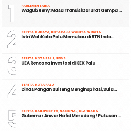
1
PARLEMENTARIA
Wagub Reny: Masa Transisi Darurat Gempa …
2
BERITA
,
BUDAYA
,
KOTA PALU
,
WANITA
,
WISATA
Istri Wali Kota Palu Memukau di BTN Indo…
3
BERITA
,
KOTA PALU
,
NEWS
UEA Rencana Investasi di KEK Palu
4
BERITA
,
KOTA PALU
Dinas Pangan Sulteng Menginspirasi, Sula…
5
BERITA
,
KAILIPOST TV
,
NASIONAL
,
OLAHRAGA
Gubernur Anwar Hafid Meradang ! Putusan …