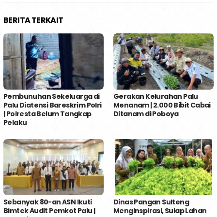
BERITA TERKAIT
Pembunuhan Sekeluarga di
Gerakan Kelurahan Palu
Palu Diatensi Bareskrim Polri
Menanam | 2.000 Bibit Cabai
| Polresta Belum Tangkap
Ditanam di Poboya
Pelaku
Sebanyak 80-an ASN Ikuti
Dinas Pangan Sulteng
Bimtek Audit Pemkot Palu |
Menginspirasi, Sulap Lahan