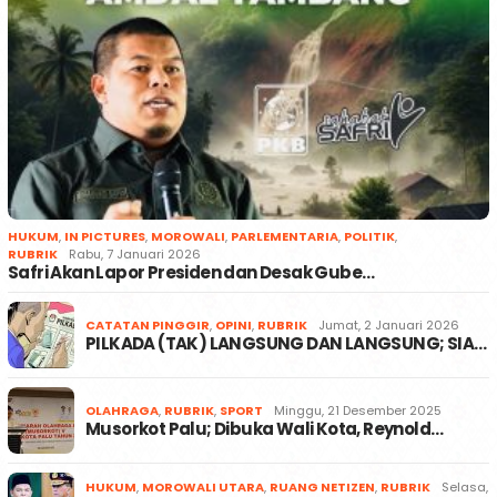
HUKUM
,
IN PICTURES
,
MOROWALI
,
PARLEMENTARIA
,
POLITIK
,
RUBRIK
Rabu, 7 Januari 2026
Safri Akan Lapor Presiden dan Desak Gube…
CATATAN PINGGIR
,
OPINI
,
RUBRIK
Jumat, 2 Januari 2026
PILKADA (TAK) LANGSUNG DAN LANGSUNG; SIA…
OLAHRAGA
,
RUBRIK
,
SPORT
Minggu, 21 Desember 2025
Musorkot Palu; Dibuka Wali Kota, Reynold…
HUKUM
,
MOROWALI UTARA
,
RUANG NETIZEN
,
RUBRIK
Selasa,