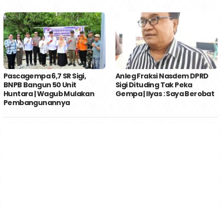
Pascagempa 6,7 SR Sigi,
Anleg Fraksi Nasdem DPRD
BNPB Bangun 50 Unit
Sigi Dituding Tak Peka
Huntara | Wagub Mulakan
Gempa | Ilyas : Saya Berobat
Pembangunannya