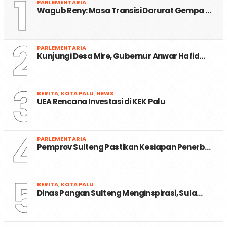
1
PARLEMENTARIA
Wagub Reny: Masa Transisi Darurat Gempa …
2
PARLEMENTARIA
Kunjungi Desa Mire, Gubernur Anwar Hafid…
3
BERITA
,
KOTA PALU
,
NEWS
UEA Rencana Investasi di KEK Palu
4
PARLEMENTARIA
Pemprov Sulteng Pastikan Kesiapan Penerb…
5
BERITA
,
KOTA PALU
Dinas Pangan Sulteng Menginspirasi, Sula…