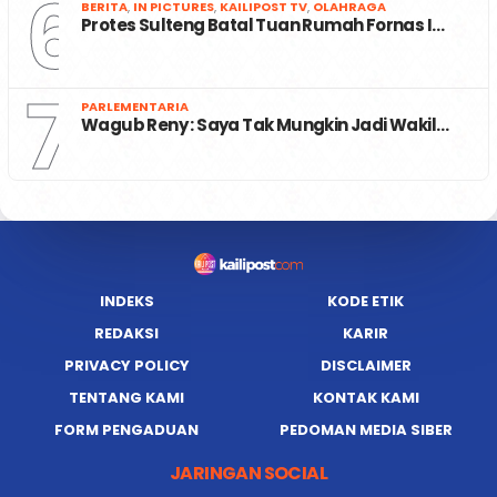
6
BERITA
,
IN PICTURES
,
KAILIPOST TV
,
OLAHRAGA
Protes Sulteng Batal Tuan Rumah Fornas I…
7
PARLEMENTARIA
Wagub Reny : Saya Tak Mungkin Jadi Wakil…
INDEKS
KODE ETIK
REDAKSI
KARIR
PRIVACY POLICY
DISCLAIMER
TENTANG KAMI
KONTAK KAMI
FORM PENGADUAN
PEDOMAN MEDIA SIBER
JARINGAN SOCIAL