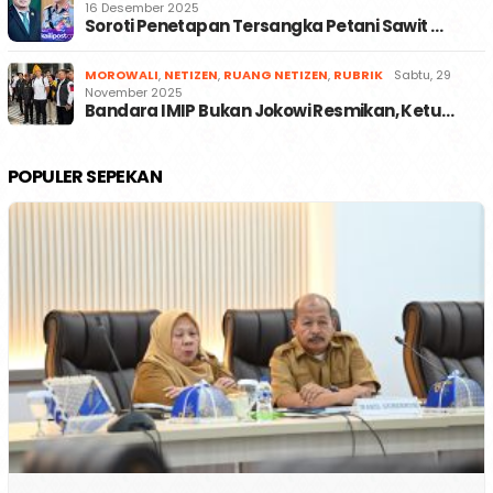
16 Desember 2025
Soroti Penetapan Tersangka Petani Sawit …
MOROWALI
,
NETIZEN
,
RUANG NETIZEN
,
RUBRIK
Sabtu, 29
November 2025
Bandara IMIP Bukan Jokowi Resmikan, Ketu…
POPULER SEPEKAN