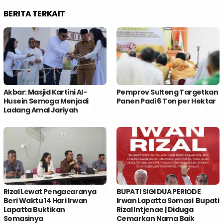
BERITA TERKAIT
Akbar: Masjid Kartini Al-
Pemprov Sulteng Targetkan
Husein Semoga Menjadi
Panen Padi 6 Ton per Hektar
Ladang Amal Jariyah
Rizal Lewat Pengacaranya
BUPATI SIGI DUA PERIODE
Beri Waktu 14 Hari Irwan
Irwan Lapatta Somasi Bupati
Lapatta Buktikan
Rizal Intjenae | Diduga
Somasinya
Cemarkan Nama Baik