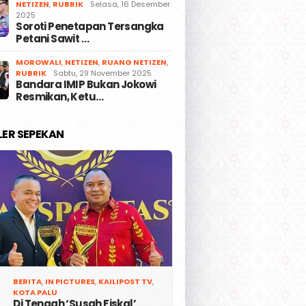
NETIZEN
,
RUBRIK
Selasa, 16 Desember
2025
Soroti Penetapan Tersangka
Petani Sawit …
MOROWALI
,
NETIZEN
,
RUANG NETIZEN
,
RUBRIK
Sabtu, 29 November 2025
Bandara IMIP Bukan Jokowi
Resmikan, Ketu…
LER SEPEKAN
BERITA
,
IN PICTURES
,
KAILIPOST TV
,
KOTA PALU
Di Tengah ‘Susah Fiskal’