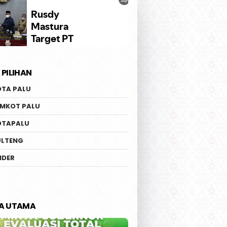
 PILIHAN
OTA PALU
EMKOT PALU
OTAPALU
ULTENG
IDER
TA UTAMA