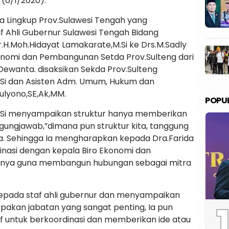
 (6/1/2020).
a Lingkup Prov.Sulawesi Tengah yang
f Ahli Gubernur Sulawesi Tengah Bidang
.H.Moh.Hidayat Lamakarate,M.Si ke Drs.M.Sadly
konomi dan Pembangunan Setda Prov.Sulteng dari
 Dewanta. disaksikan Sekda Prov.Sulteng
.Si dan Asisten Adm. Umum, Hukum dan
ulyono,SE,Ak,MM.
POPU
.Si menyampaikan struktur hanya memberikan
ungjawab,”dimana pun struktur kita, tanggung
. Sehingga Ia mengharapkan kepada Dra.Farida
dinasi dengan kepala Biro Ekonomi dan
knya guna membangun hubungan sebagai mitra
epada staf ahli gubernur dan menyampaikan
1
upakan jabatan yang sangat penting, Ia pun
if untuk berkoordinasi dan memberikan ide atau