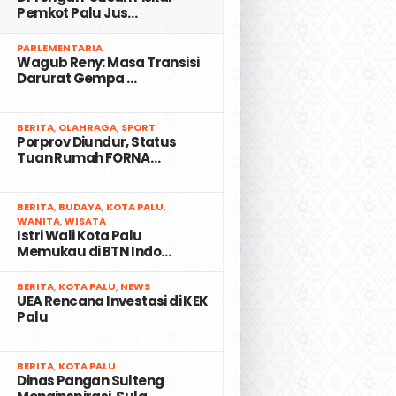
Pemkot Palu Jus…
2
PARLEMENTARIA
Wagub Reny: Masa Transisi
Darurat Gempa …
3
BERITA
,
OLAHRAGA
,
SPORT
Porprov Diundur, Status
Tuan Rumah FORNA…
4
BERITA
,
BUDAYA
,
KOTA PALU
,
WANITA
,
WISATA
Istri Wali Kota Palu
Memukau di BTN Indo…
5
BERITA
,
KOTA PALU
,
NEWS
UEA Rencana Investasi di KEK
Palu
6
BERITA
,
KOTA PALU
Dinas Pangan Sulteng