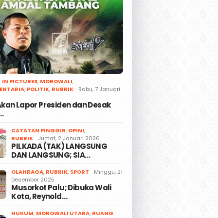
,
IN PICTURES
,
MOROWALI
,
ENTARIA
,
POLITIK
,
RUBRIK
Rabu, 7 Januari
 Akan Lapor Presiden dan Desak
…
CATATAN PINGGIR
,
OPINI
,
RUBRIK
Jumat, 2 Januari 2026
PILKADA (TAK) LANGSUNG
DAN LANGSUNG; SIA…
OLAHRAGA
,
RUBRIK
,
SPORT
Minggu, 21
Desember 2025
Musorkot Palu; Dibuka Wali
Kota, Reynold…
HUKUM
,
MOROWALI UTARA
,
RUANG