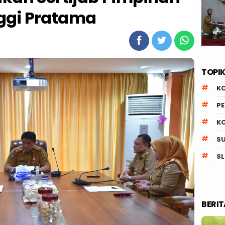
ggi Pratama
TOPIK
K
P
K
S
SL
BERI