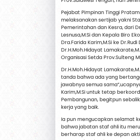
Prov.Sulawesi Tengah, hari Senin
Pejabat Pimpinan Tinggi Pratam
melaksanakan sertijab yakni Sta
Pemerintahan dan Kesra, dari Dr
Lesnusa,M.Si dan Kepala Biro E
Dra.Farida Karim,M.Si ke Dr.Rudi
Dr.H.Moh.Hidayat Lamakarate,M
Organisasi Setda Prov.Sulteng M
Dr.H.Moh.Hidayat Lamakarate,M
tanda bahwa ada yang bertangg
jawabnya semua sama”,ucapnya
Karim,M.Si untuk tetap berkoor
Pembangunan, begitpun sebali
kerja yang baik.
Ia pun mengucapkan selamat k
bahwa jabatan staf ahli itu mer
berharap staf ahli ke depan akt