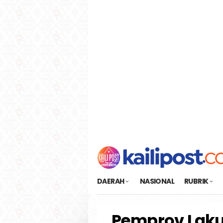
Loncat
tutup
ke
konten
DAERAH
NASIONAL
RUBRIK
Pemprov Laku