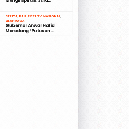
Menginspirasi, Sula…
7
BERITA
,
KAILIPOST TV
,
NASIONAL
,
OLAHRAGA
Gubernur Anwar Hafid
Meradang ! Putusan …