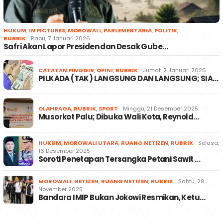
HUKUM
,
IN PICTURES
,
MOROWALI
,
PARLEMENTARIA
,
POLITIK
,
RUBRIK
Rabu, 7 Januari 2026
Safri Akan Lapor Presiden dan Desak Gube…
CATATAN PINGGIR
,
OPINI
,
RUBRIK
Jumat, 2 Januari 2026
PILKADA (TAK) LANGSUNG DAN LANGSUNG; SIA…
OLAHRAGA
,
RUBRIK
,
SPORT
Minggu, 21 Desember 2025
Musorkot Palu; Dibuka Wali Kota, Reynold…
HUKUM
,
MOROWALI UTARA
,
RUANG NETIZEN
,
RUBRIK
Selasa,
16 Desember 2025
Soroti Penetapan Tersangka Petani Sawit …
MOROWALI
,
NETIZEN
,
RUANG NETIZEN
,
RUBRIK
Sabtu, 29
November 2025
Bandara IMIP Bukan Jokowi Resmikan, Ketu…