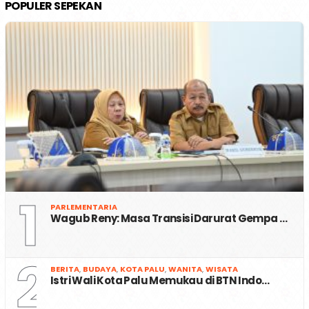
POPULER SEPEKAN
1
PARLEMENTARIA
Wagub Reny: Masa Transisi Darurat Gempa …
2
BERITA
,
BUDAYA
,
KOTA PALU
,
WANITA
,
WISATA
Istri Wali Kota Palu Memukau di BTN Indo…