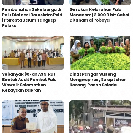
Pembunuhan Sekeluarga di
Gerakan Kelurahan Palu
Palu Diatensi Bareskrim Polri
Menanam | 2.000 Bibit Cabai
| Polresta Belum Tangkap
Ditanam di Poboya
Pelaku
Sebanyak 80-an ASN Ikuti
Dinas Pangan Sulteng
Bimtek Audit Pemkot Palu |
Menginspirasi, Sulap Lahan
Wawali : Selamatkan
Kosong, Panen Selada
Kekayaan Daerah