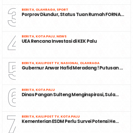
3
BERITA
,
OLAHRAGA
,
SPORT
Porprov Diundur, Status Tuan Rumah FORNA…
4
BERITA
,
KOTA PALU
,
NEWS
UEA Rencana Investasi di KEK Palu
5
BERITA
,
KAILIPOST TV
,
NASIONAL
,
OLAHRAGA
Gubernur Anwar Hafid Meradang ! Putusan …
6
BERITA
,
KOTA PALU
Dinas Pangan Sulteng Menginspirasi, Sula…
7
BERITA
,
KAILIPOST TV
,
KOTA PALU
Kementerian ESDM Perlu Survei Potensi He…