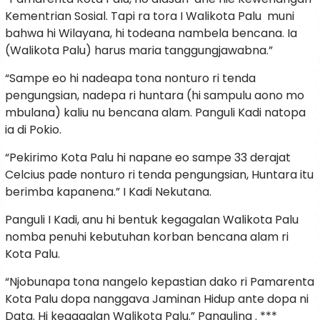
Kementrian Sosial. Tapi ra tora I Walikota Palu muni
bahwa hi Wilayana, hi todeana nambela bencana. Ia
(Walikota Palu) harus maria tanggungjawabna.”
“Sampe eo hi nadeapa tona nonturo ri tenda
pengungsian, nadepa ri huntara (hi sampulu aono mo
mbulana) kaliu nu bencana alam. Panguli Kadi natopa
ia di Pokio.
“Pekirimo Kota Palu hi napane eo sampe 33 derajat
Celcius pade nonturo ri tenda pengungsian, Huntara itu
berimba kapanena.” I Kadi Nekutana.
Panguli I Kadi, anu hi bentuk kegagalan Walikota Palu
nomba penuhi kebutuhan korban bencana alam ri
Kota Palu.
“Njobunapa tona nangelo kepastian dako ri Pamarenta
Kota Palu dopa nanggava Jaminan Hidup ante dopa ni
Data. Hi kegagalan Walikota Palu.” Pangulina . ***