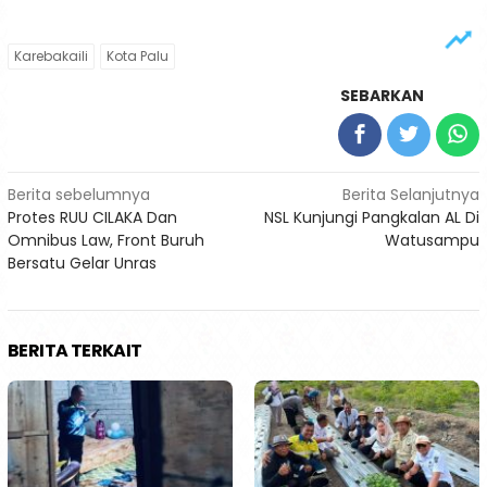
Karebakaili
Kota Palu
SEBARKAN
Navigasi
Berita sebelumnya
Berita Selanjutnya
Protes RUU CILAKA Dan
NSL Kunjungi Pangkalan AL Di
pos
Omnibus Law, Front Buruh
Watusampu
Bersatu Gelar Unras
BERITA TERKAIT