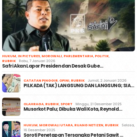
HUKUM
,
IN PICTURES
,
MOROWALI
,
PARLEMENTARIA
,
POLITIK
,
RUBRIK
Rabu, 7 Januari 2026
Safri Akan Lapor Presiden dan Desak Gube…
CATATAN PINGGIR
,
OPINI
,
RUBRIK
Jumat, 2 Januari 2026
PILKADA (TAK) LANGSUNG DAN LANGSUNG; SIA…
OLAHRAGA
,
RUBRIK
,
SPORT
Minggu, 21 Desember 2025
Musorkot Palu; Dibuka Wali Kota, Reynold…
HUKUM
,
MOROWALI UTARA
,
RUANG NETIZEN
,
RUBRIK
Selasa,
16 Desember 2025
Soroti Penetapan Tersangka Petani Sawit …