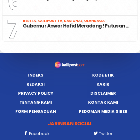
6
7
BERITA
,
KAILIPOST TV
,
NASIONAL
,
OLAHRAGA
Gubernur Anwar Hafid Meradang ! Putusan …
INDEKS
KODE ETIK
REDAKSI
KARIR
PRIVACY POLICY
DISCLAIMER
TENTANG KAMI
KONTAK KAMI
FORM PENGADUAN
PEDOMAN MEDIA SIBER
JARINGAN SOCIAL
Facebook
Twitter