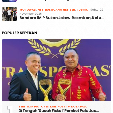
MOROWALI
,
NETIZEN
,
RUANG NETIZEN
,
RUBRIK
Sabtu, 29
November 2025
Bandara IMIP Bukan Jokowi Resmikan, Ketu…
POPULER SEPEKAN
BERITA
,
IN PICTURES
,
KAILIPOST TV
,
KOTA PALU
Di Tengah ‘Susah Fiskal’ Pemkot Palu Jus…