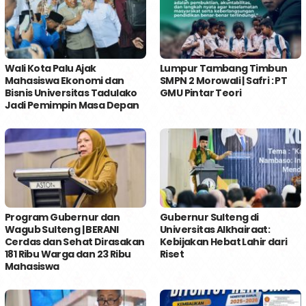
Wali Kota Palu Ajak
Lumpur Tambang Timbun
Mahasiswa Ekonomi dan
SMPN 2 Morowali | Safri : PT
Bisnis Universitas Tadulako
GMU Pintar Teori
Jadi Pemimpin Masa Depan
Program Gubernur dan
Gubernur Sulteng di
Wagub Sulteng | BERANI
Universitas Alkhairaat:
Cerdas dan Sehat Dirasakan
Kebijakan Hebat Lahir dari
181 Ribu Warga dan 23 Ribu
Riset
Mahasiswa