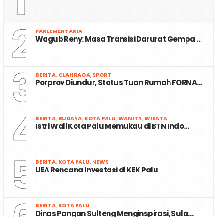
1
2
PARLEMENTARIA
Wagub Reny: Masa Transisi Darurat Gempa …
3
BERITA
,
OLAHRAGA
,
SPORT
Porprov Diundur, Status Tuan Rumah FORNA…
4
BERITA
,
BUDAYA
,
KOTA PALU
,
WANITA
,
WISATA
Istri Wali Kota Palu Memukau di BTN Indo…
5
BERITA
,
KOTA PALU
,
NEWS
UEA Rencana Investasi di KEK Palu
BERITA
,
KOTA PALU
Dinas Pangan Sulteng Menginspirasi, Sula…