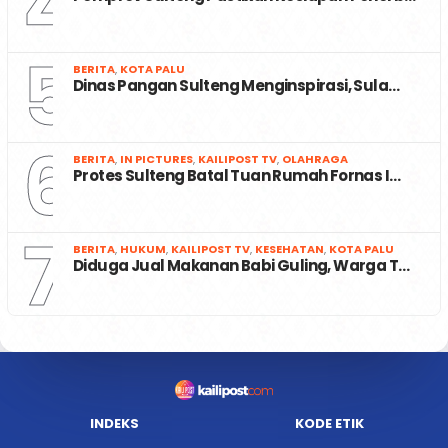
4
5
BERITA
,
KOTA PALU
Dinas Pangan Sulteng Menginspirasi, Sula…
6
BERITA
,
IN PICTURES
,
KAILIPOST TV
,
OLAHRAGA
Protes Sulteng Batal Tuan Rumah Fornas I…
7
BERITA
,
HUKUM
,
KAILIPOST TV
,
KESEHATAN
,
KOTA PALU
Diduga Jual Makanan Babi Guling, Warga T…
INDEKS
KODE ETIK