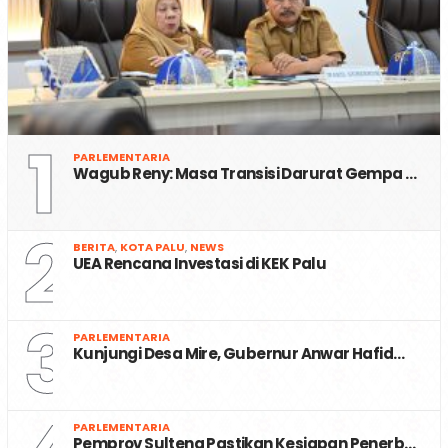
1
PARLEMENTARIA
Wagub Reny: Masa Transisi Darurat Gempa …
2
BERITA
,
KOTA PALU
,
NEWS
UEA Rencana Investasi di KEK Palu
3
PARLEMENTARIA
Kunjungi Desa Mire, Gubernur Anwar Hafid…
PARLEMENTARIA
Pemprov Sulteng Pastikan Kesiapan Penerb…