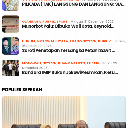
PILKADA (TAK) LANGSUNG DAN LANGSUNG; SIA…
OLAHRAGA
,
RUBRIK
,
SPORT
Minggu, 21 Desember 2025
Musorkot Palu; Dibuka Wali Kota, Reynold…
HUKUM
,
MOROWALI UTARA
,
RUANG NETIZEN
,
RUBRIK
Selasa,
16 Desember 2025
Soroti Penetapan Tersangka Petani Sawit …
MOROWALI
,
NETIZEN
,
RUANG NETIZEN
,
RUBRIK
Sabtu, 29
November 2025
Bandara IMIP Bukan Jokowi Resmikan, Ketu…
POPULER SEPEKAN