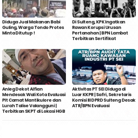
Diduga Jual Makanan Babi
Di Sulteng, KPK Ingatkan
Guling, Warga Tondo Protes
Rawan Korupsi Urusan
Minta Ditutup !
Pertanahan | BPN Lambat
Terbitkan Sertifikat
Anleg Dekot Alfian
Aktivitas PT SEI Diduga di
Mendesak Wali Kota Evaluasi
Luar KKPR | Safri, Sekretaris
Plt Camat Mantikulore dan
Komisi III DPRD Sulteng Desak
Lurah Talise Valangguni |
ATR/BPN Evaluasi
Terbitkan SKPT di Lokasi HGB