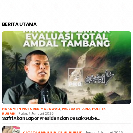
BERITA UTAMA
HUKUM
,
IN PICTURES
,
MOROWALI
,
PARLEMENTARIA
,
POLITIK
,
RUBRIK
Rabu, 7 Januari 2026
Safri Akan Lapor Presiden dan Desak Gube…
CATATAN PINGGIR
,
OPINI
,
RUBRIK
Jumat, 2 Januari 2026