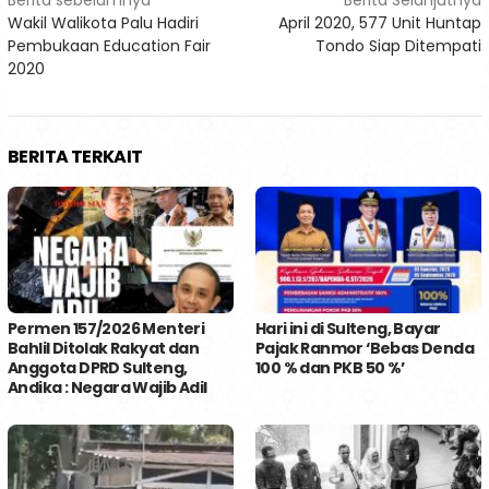
Navigasi
Berita sebelumnya
Berita Selanjutnya
Wakil Walikota Palu Hadiri
April 2020, 577 Unit Huntap
pos
Pembukaan Education Fair
Tondo Siap Ditempati
2020
BERITA TERKAIT
Permen 157/2026 Menteri
Hari ini di Sulteng, Bayar
Bahlil Ditolak Rakyat dan
Pajak Ranmor ‘Bebas Denda
Anggota DPRD Sulteng,
100 % dan PKB 50 %’
Andika : Negara Wajib Adil