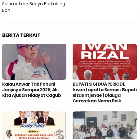
Selamatkan Buaya Berkalung
Ban
BERITA TERKAIT
Kalau Anwar Tak Penuhi
BUPATI SIGI DUA PERIODE
Janjinya Sampai 2029, Ali :
Irwan Lapatta Somasi Bupati
Kita Ajukan Hidayat Cagub
Rizal Intjenae | Diduga
Cemarkan Nama Baik