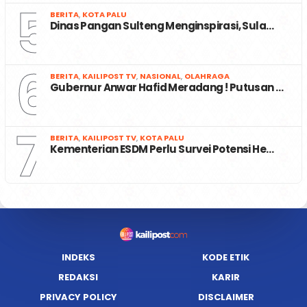
5
BERITA
,
KOTA PALU
Dinas Pangan Sulteng Menginspirasi, Sula…
6
BERITA
,
KAILIPOST TV
,
NASIONAL
,
OLAHRAGA
Gubernur Anwar Hafid Meradang ! Putusan …
7
BERITA
,
KAILIPOST TV
,
KOTA PALU
Kementerian ESDM Perlu Survei Potensi He…
INDEKS
KODE ETIK
REDAKSI
KARIR
PRIVACY POLICY
DISCLAIMER