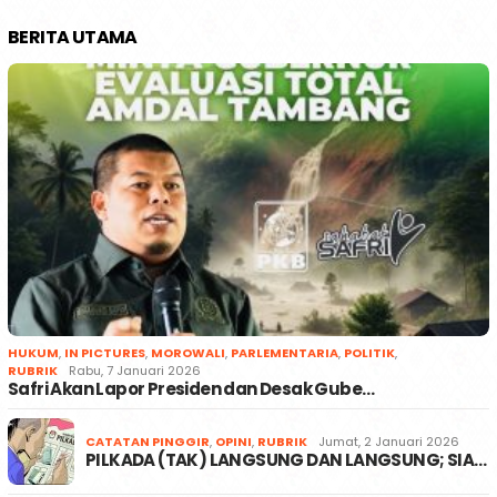
BERITA UTAMA
HUKUM
,
IN PICTURES
,
MOROWALI
,
PARLEMENTARIA
,
POLITIK
,
RUBRIK
Rabu, 7 Januari 2026
Safri Akan Lapor Presiden dan Desak Gube…
CATATAN PINGGIR
,
OPINI
,
RUBRIK
Jumat, 2 Januari 2026
PILKADA (TAK) LANGSUNG DAN LANGSUNG; SIA…