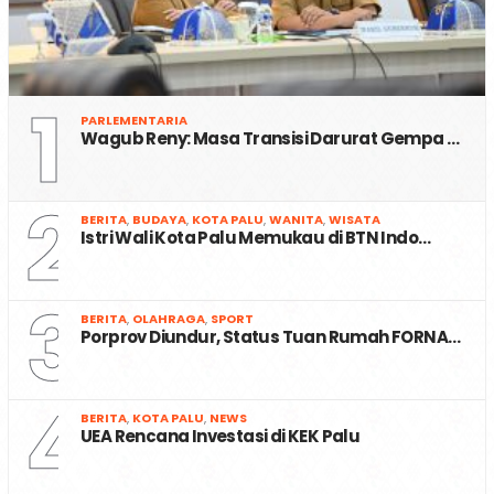
1
PARLEMENTARIA
Wagub Reny: Masa Transisi Darurat Gempa …
2
BERITA
,
BUDAYA
,
KOTA PALU
,
WANITA
,
WISATA
Istri Wali Kota Palu Memukau di BTN Indo…
3
BERITA
,
OLAHRAGA
,
SPORT
Porprov Diundur, Status Tuan Rumah FORNA…
4
BERITA
,
KOTA PALU
,
NEWS
UEA Rencana Investasi di KEK Palu