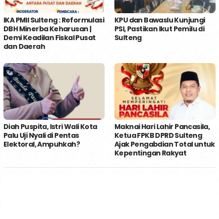
IKA PMII Sulteng : Reformulasi
KPU dan Bawaslu Kunjungi
DBH Minerba Keharusan |
PSI, Pastikan Ikut Pemilu di
Demi Keadilan Fiskal Pusat
Sulteng
dan Daerah
Diah Puspita, Istri Wali Kota
Maknai Hari Lahir Pancasila,
Palu Uji Nyali di Pentas
Ketua FPKB DPRD Sulteng
Elektoral, Ampuhkah?
Ajak Pengabdian Total untuk
Kepentingan Rakyat