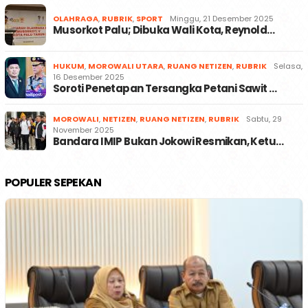
OLAHRAGA
,
RUBRIK
,
SPORT
Minggu, 21 Desember 2025
Musorkot Palu; Dibuka Wali Kota, Reynold…
HUKUM
,
MOROWALI UTARA
,
RUANG NETIZEN
,
RUBRIK
Selasa,
16 Desember 2025
Soroti Penetapan Tersangka Petani Sawit …
MOROWALI
,
NETIZEN
,
RUANG NETIZEN
,
RUBRIK
Sabtu, 29
November 2025
Bandara IMIP Bukan Jokowi Resmikan, Ketu…
POPULER SEPEKAN