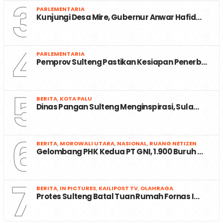
3
PARLEMENTARIA
Kunjungi Desa Mire, Gubernur Anwar Hafid…
4
PARLEMENTARIA
Pemprov Sulteng Pastikan Kesiapan Penerb…
5
BERITA
,
KOTA PALU
Dinas Pangan Sulteng Menginspirasi, Sula…
6
BERITA
,
MOROWALI UTARA
,
NASIONAL
,
RUANG NETIZEN
Gelombang PHK Kedua PT GNI, 1.900 Buruh …
7
BERITA
,
IN PICTURES
,
KAILIPOST TV
,
OLAHRAGA
Protes Sulteng Batal Tuan Rumah Fornas I…