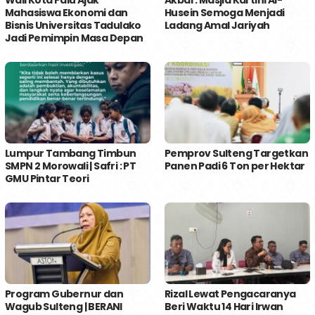
Mahasiswa Ekonomi dan
Husein Semoga Menjadi
Bisnis Universitas Tadulako
Ladang Amal Jariyah
Jadi Pemimpin Masa Depan
Lumpur Tambang Timbun
Pemprov Sulteng Targetkan
SMPN 2 Morowali | Safri : PT
Panen Padi 6 Ton per Hektar
GMU Pintar Teori
Program Gubernur dan
Rizal Lewat Pengacaranya
Wagub Sulteng | BERANI
Beri Waktu 14 Hari Irwan