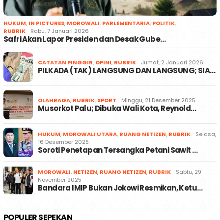
HUKUM
,
IN PICTURES
,
MOROWALI
,
PARLEMENTARIA
,
POLITIK
,
RUBRIK
Rabu, 7 Januari 2026
Safri Akan Lapor Presiden dan Desak Gube…
CATATAN PINGGIR
,
OPINI
,
RUBRIK
Jumat, 2 Januari 2026
PILKADA (TAK) LANGSUNG DAN LANGSUNG; SIA…
OLAHRAGA
,
RUBRIK
,
SPORT
Minggu, 21 Desember 2025
Musorkot Palu; Dibuka Wali Kota, Reynold…
HUKUM
,
MOROWALI UTARA
,
RUANG NETIZEN
,
RUBRIK
Selasa,
16 Desember 2025
Soroti Penetapan Tersangka Petani Sawit …
MOROWALI
,
NETIZEN
,
RUANG NETIZEN
,
RUBRIK
Sabtu, 29
November 2025
Bandara IMIP Bukan Jokowi Resmikan, Ketu…
POPULER SEPEKAN