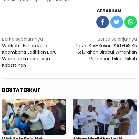
SEBARKAN
Navigasi
Berita sebelumnya
Berita Selanjutnya
Walikota: Hutan Kota
Razia Kos-Kosan, SATGAS K5
pos
Kaombona Jadi Ikon Baru,
Kelurahan Birobuli Amankan
Warga dihimbau Jaga
Pasangan Diluar Nikah
Kebersihan
BERITA TERKAIT
Wali Kota Palu Ajak
Akbar: Masjid Kartini Al-