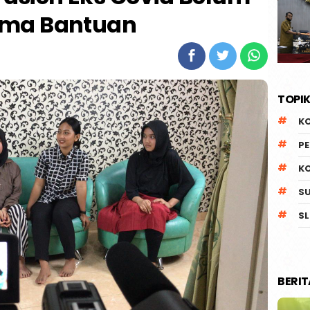
ima Bantuan
TOPIK
K
P
K
S
SL
BERI