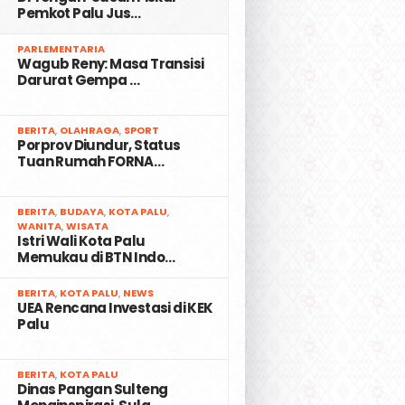
Pemkot Palu Jus…
2
PARLEMENTARIA
Wagub Reny: Masa Transisi
Darurat Gempa …
3
BERITA
,
OLAHRAGA
,
SPORT
Porprov Diundur, Status
Tuan Rumah FORNA…
4
BERITA
,
BUDAYA
,
KOTA PALU
,
WANITA
,
WISATA
Istri Wali Kota Palu
Memukau di BTN Indo…
5
BERITA
,
KOTA PALU
,
NEWS
UEA Rencana Investasi di KEK
Palu
6
BERITA
,
KOTA PALU
Dinas Pangan Sulteng