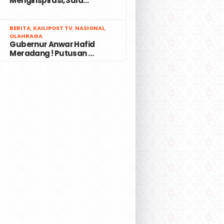
Menginspirasi, Sula…
7
BERITA
,
KAILIPOST TV
,
NASIONAL
,
OLAHRAGA
Gubernur Anwar Hafid
Meradang ! Putusan …