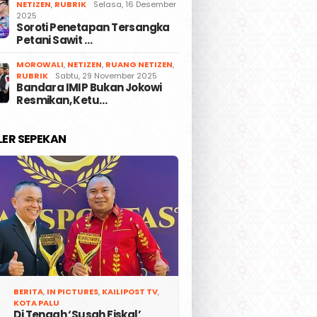
NETIZEN
,
RUBRIK
Selasa, 16 Desember
2025
Soroti Penetapan Tersangka
Petani Sawit …
MOROWALI
,
NETIZEN
,
RUANG NETIZEN
,
RUBRIK
Sabtu, 29 November 2025
Bandara IMIP Bukan Jokowi
Resmikan, Ketu…
LER SEPEKAN
BERITA
,
IN PICTURES
,
KAILIPOST TV
,
KOTA PALU
Di Tengah ‘Susah Fiskal’