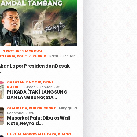
,
IN PICTURES
,
MOROWALI
,
ENTARIA
,
POLITIK
,
RUBRIK
Rabu, 7 Januari
 Akan Lapor Presiden dan Desak
…
CATATAN PINGGIR
,
OPINI
,
RUBRIK
Jumat, 2 Januari 2026
PILKADA (TAK) LANGSUNG
DAN LANGSUNG; SIA…
OLAHRAGA
,
RUBRIK
,
SPORT
Minggu, 21
Desember 2025
Musorkot Palu; Dibuka Wali
Kota, Reynold…
HUKUM
,
MOROWALI UTARA
,
RUANG