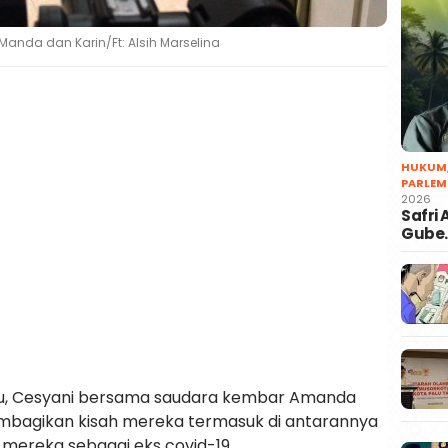
Manda dan Karin/Ft: Alsih Marselina
HUKUM
PARLEM
2026
Safri
Gube
lu, Cesyani bersama saudara kembar Amanda
embagikan kisah mereka termasuk di antarannya
mereka sebagai eks covid-19.