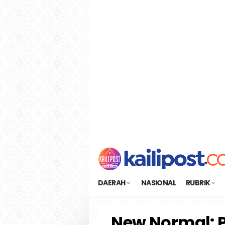
Loncat
tutup
ke
konten
DAERAH
NASIONAL
RUBRIK
New Normal: P