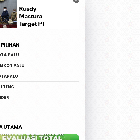
 PILIHAN
OTA PALU
EMKOT PALU
OTAPALU
ULTENG
IDER
TA UTAMA