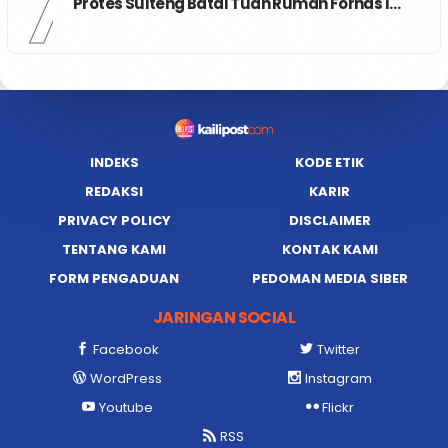
7
Protes Sulteng Batal Tuan Rumah Fornas I…
INDEKS
KODE ETIK
REDAKSI
KARIR
PRIVACY POLICY
DISCLAIMER
TENTANG KAMI
KONTAK KAMI
FORM PENGADUAN
PEDOMAN MEDIA SIBER
JARINGAN SOCIAL
Facebook
Twitter
WordPress
Instagram
Youtube
Flickr
RSS