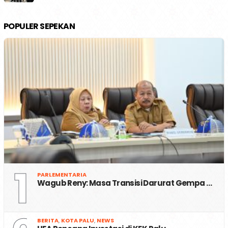
POPULER SEPEKAN
1
PARLEMENTARIA
Wagub Reny: Masa Transisi Darurat Gempa …
BERITA
,
KOTA PALU
,
NEWS