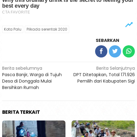
Kota Palu
Pilkada serentak 2020
SEBARKAN
Navigasi
Berita sebelumnya
Berita Selanjutnya
Pasca Banjir, Warga di Tujuh
DPT Ditetapkan, Total 171.926
pos
Desa di Donggala Mulai
Pemilih dari Kabupaten Sigi
Bersihkan Rumah
BERITA TERKAIT