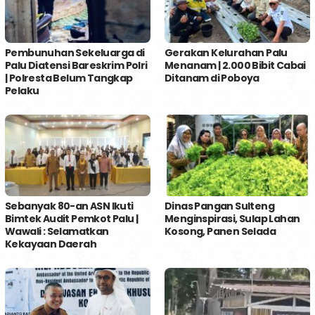
Pembunuhan Sekeluarga di
Gerakan Kelurahan Palu
Palu Diatensi Bareskrim Polri
Menanam | 2.000 Bibit Cabai
| Polresta Belum Tangkap
Ditanam di Poboya
Pelaku
Sebanyak 80-an ASN Ikuti
Dinas Pangan Sulteng
Bimtek Audit Pemkot Palu |
Menginspirasi, Sulap Lahan
Wawali : Selamatkan
Kosong, Panen Selada
Kekayaan Daerah