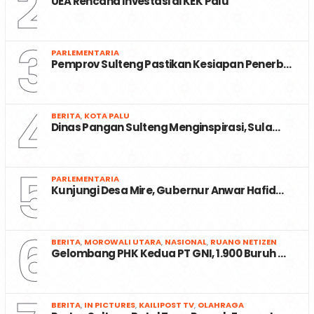
2
UEA Rencana Investasi di KEK Palu
3
PARLEMENTARIA
Pemprov Sulteng Pastikan Kesiapan Penerb…
4
BERITA
,
KOTA PALU
Dinas Pangan Sulteng Menginspirasi, Sula…
5
PARLEMENTARIA
Kunjungi Desa Mire, Gubernur Anwar Hafid…
6
BERITA
,
MOROWALI UTARA
,
NASIONAL
,
RUANG NETIZEN
Gelombang PHK Kedua PT GNI, 1.900 Buruh …
BERITA
,
IN PICTURES
,
KAILIPOST TV
,
OLAHRAGA