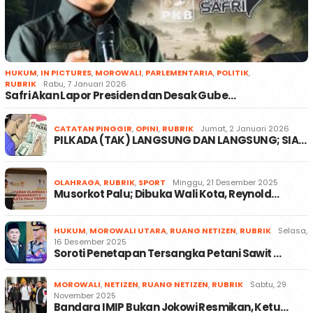
HUKUM
,
IN PICTURES
,
MOROWALI
,
PARLEMENTARIA
,
POLITIK
,
RUBRIK
Rabu, 7 Januari 2026
Safri Akan Lapor Presiden dan Desak Gube…
CATATAN PINGGIR
,
OPINI
,
RUBRIK
Jumat, 2 Januari 2026
PILKADA (TAK) LANGSUNG DAN LANGSUNG; SIA…
OLAHRAGA
,
RUBRIK
,
SPORT
Minggu, 21 Desember 2025
Musorkot Palu; Dibuka Wali Kota, Reynold…
HUKUM
,
MOROWALI UTARA
,
RUANG NETIZEN
,
RUBRIK
Selasa,
16 Desember 2025
Soroti Penetapan Tersangka Petani Sawit …
MOROWALI
,
NETIZEN
,
RUANG NETIZEN
,
RUBRIK
Sabtu, 29
November 2025
Bandara IMIP Bukan Jokowi Resmikan, Ketu…