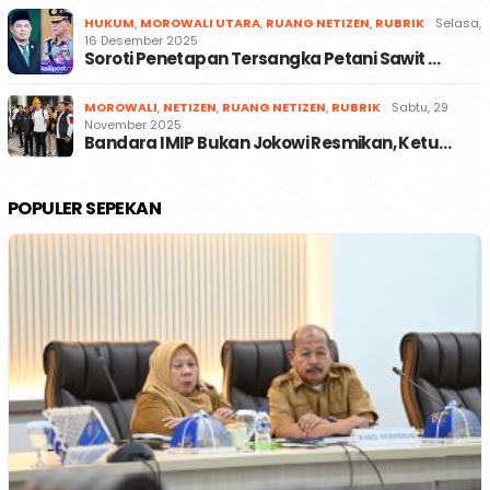
HUKUM
,
MOROWALI UTARA
,
RUANG NETIZEN
,
RUBRIK
Selasa,
16 Desember 2025
Soroti Penetapan Tersangka Petani Sawit …
MOROWALI
,
NETIZEN
,
RUANG NETIZEN
,
RUBRIK
Sabtu, 29
November 2025
Bandara IMIP Bukan Jokowi Resmikan, Ketu…
POPULER SEPEKAN