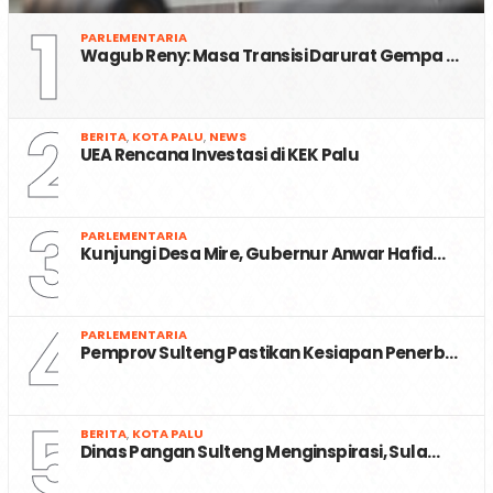
1
PARLEMENTARIA
Wagub Reny: Masa Transisi Darurat Gempa …
2
BERITA
,
KOTA PALU
,
NEWS
UEA Rencana Investasi di KEK Palu
3
PARLEMENTARIA
Kunjungi Desa Mire, Gubernur Anwar Hafid…
4
PARLEMENTARIA
Pemprov Sulteng Pastikan Kesiapan Penerb…
5
BERITA
,
KOTA PALU
Dinas Pangan Sulteng Menginspirasi, Sula…