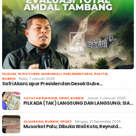
HUKUM
,
IN PICTURES
,
MOROWALI
,
PARLEMENTARIA
,
POLITIK
,
RUBRIK
Rabu, 7 Januari 2026
Safri Akan Lapor Presiden dan Desak Gube…
CATATAN PINGGIR
,
OPINI
,
RUBRIK
Jumat, 2 Januari 2026
PILKADA (TAK) LANGSUNG DAN LANGSUNG; SIA…
OLAHRAGA
,
RUBRIK
,
SPORT
Minggu, 21 Desember 2025
Musorkot Palu; Dibuka Wali Kota, Reynold…