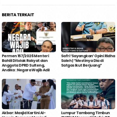
BERITA TERKAIT
Permen 157/2026 Menteri
Safri ‘Sayangkan’ Opini Ridha
Bahlil Ditolak Rakyat dan
Saleh | ‘’Mestinya Dia di
Anggota DPRD Sulteng,
Satgas Ikut Berjuang’’
Andika : Negara Wajib Adil
Akbar: Masjid Kartini Al-
Lumpur Tambang Timbun