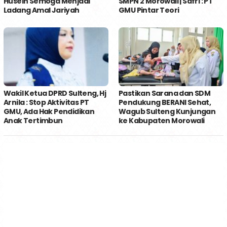
Husein Semoga Menjadi
SMPN 2 Morowali | Safri : PT
Ladang Amal Jariyah
GMU Pintar Teori
Wakil Ketua DPRD Sulteng, Hj
Pastikan Sarana dan SDM
Arnila : Stop Aktivitas PT
Pendukung BERANI Sehat,
GMU, Ada Hak Pendidikan
Wagub Sulteng Kunjungan
Anak Tertimbun
ke Kabupaten Morowali