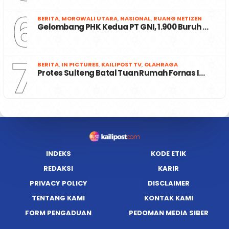
6
BERITA
,
MOROWALI UTARA
,
NASIONAL
,
RUANG NETIZEN
Gelombang PHK Kedua PT GNI, 1.900 Buruh …
7
BERITA
,
IN PICTURES
,
KAILIPOST TV
,
OLAHRAGA
Protes Sulteng Batal Tuan Rumah Fornas I…
INDEKS
KODE ETIK
REDAKSI
KARIR
PRIVACY POLICY
DISCLAIMER
TENTANG KAMI
KONTAK KAMI
FORM PENGADUAN
PEDOMAN MEDIA SIBER