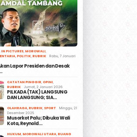
,
IN PICTURES
,
MOROWALI
,
ENTARIA
,
POLITIK
,
RUBRIK
Rabu, 7 Januari
 Akan Lapor Presiden dan Desak
…
CATATAN PINGGIR
,
OPINI
,
RUBRIK
Jumat, 2 Januari 2026
PILKADA (TAK) LANGSUNG
DAN LANGSUNG; SIA…
OLAHRAGA
,
RUBRIK
,
SPORT
Minggu, 21
Desember 2025
Musorkot Palu; Dibuka Wali
Kota, Reynold…
HUKUM
,
MOROWALI UTARA
,
RUANG