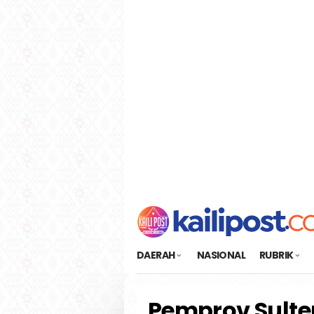
Loncat
tutup
ke
konten
DAERAH
NASIONAL
RUBRIK
Pemprov Sulte