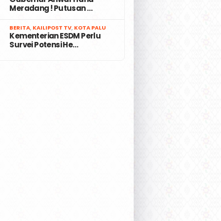
Meradang ! Putusan …
7
BERITA
,
KAILIPOST TV
,
KOTA PALU
Kementerian ESDM Perlu
Survei Potensi He…