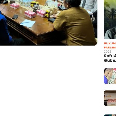
HUKUM
PARLEM
2026
Safri
Gube