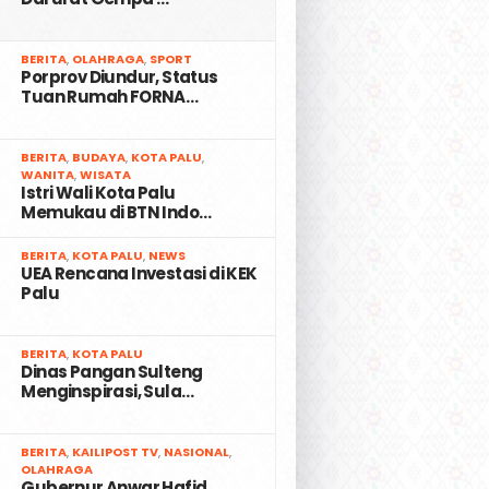
2
BERITA
,
OLAHRAGA
,
SPORT
Porprov Diundur, Status
Tuan Rumah FORNA…
3
BERITA
,
BUDAYA
,
KOTA PALU
,
WANITA
,
WISATA
Istri Wali Kota Palu
Memukau di BTN Indo…
4
BERITA
,
KOTA PALU
,
NEWS
UEA Rencana Investasi di KEK
Palu
5
BERITA
,
KOTA PALU
Dinas Pangan Sulteng
Menginspirasi, Sula…
6
BERITA
,
KAILIPOST TV
,
NASIONAL
,
OLAHRAGA
Gubernur Anwar Hafid