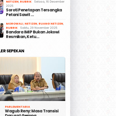
NETIZEN
,
RUBRIK
Selasa, 16 Desember
2025
Soroti Penetapan Tersangka
Petani Sawit …
MOROWALI
,
NETIZEN
,
RUANG NETIZEN
,
RUBRIK
Sabtu, 29 November 2025
Bandara IMIP Bukan Jokowi
Resmikan, Ketu…
LER SEPEKAN
PARLEMENTARIA
Wagub Reny: Masa Transisi
Darurat Gempa …