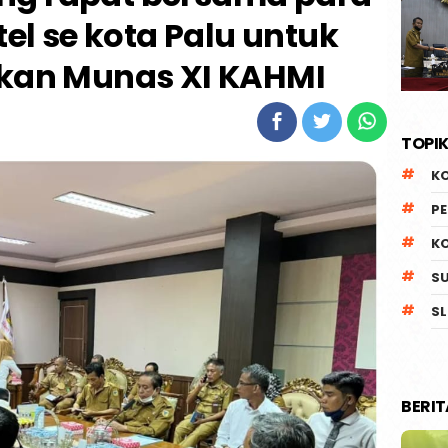
l se kota Palu untuk
kan Munas XI KAHMI
TOPIK
K
P
K
S
SL
BERI