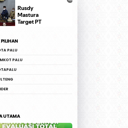
 PILIHAN
OTA PALU
EMKOT PALU
OTAPALU
ULTENG
IDER
TA UTAMA