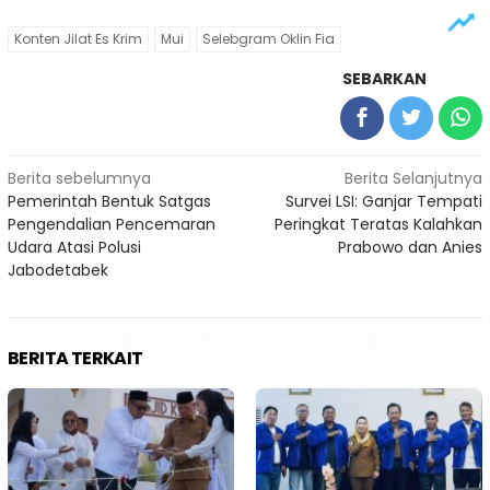
Konten Jilat Es Krim
Mui
Selebgram Oklin Fia
SEBARKAN
Navigasi
Berita sebelumnya
Berita Selanjutnya
Pemerintah Bentuk Satgas
Survei LSI: Ganjar Tempati
pos
Pengendalian Pencemaran
Peringkat Teratas Kalahkan
Udara Atasi Polusi
Prabowo dan Anies
Jabodetabek
BERITA TERKAIT