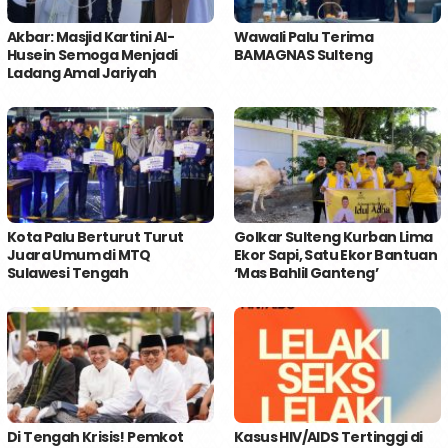
Akbar: Masjid Kartini Al-
Wawali Palu Terima
Husein Semoga Menjadi
BAMAGNAS Sulteng
Ladang Amal Jariyah
Kota Palu Berturut Turut
Golkar Sulteng Kurban Lima
Juara Umum di MTQ
Ekor Sapi, Satu Ekor Bantuan
Sulawesi Tengah
‘Mas Bahlil Ganteng’
Di Tengah Krisis! Pemkot
Kasus HIV/AIDS Tertinggi di