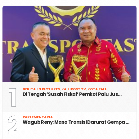
1
BERITA
,
IN PICTURES
,
KAILIPOST TV
,
KOTA PALU
Di Tengah ‘Susah Fiskal’ Pemkot Palu Jus…
2
PARLEMENTARIA
Wagub Reny: Masa Transisi Darurat Gempa …