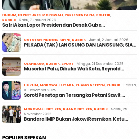
HUKUM
,
IN PICTURES
,
MOROWALI
,
PARLEMENTARIA
,
POLITIK
,
RUBRIK
Rabu, 7 Januari 2026
Safri Akan Lapor Presiden dan Desak Gube…
CATATAN PINGGIR
,
OPINI
,
RUBRIK
Jumat, 2 Januari 2026
PILKADA (TAK) LANGSUNG DAN LANGSUNG; SIA…
OLAHRAGA
,
RUBRIK
,
SPORT
Minggu, 21 Desember 2025
Musorkot Palu; Dibuka Wali Kota, Reynold…
HUKUM
,
MOROWALI UTARA
,
RUANG NETIZEN
,
RUBRIK
Selasa,
16 Desember 2025
Soroti Penetapan Tersangka Petani Sawit …
MOROWALI
,
NETIZEN
,
RUANG NETIZEN
,
RUBRIK
Sabtu, 29
November 2025
Bandara IMIP Bukan Jokowi Resmikan, Ketu…
POPULER SEPEKAN