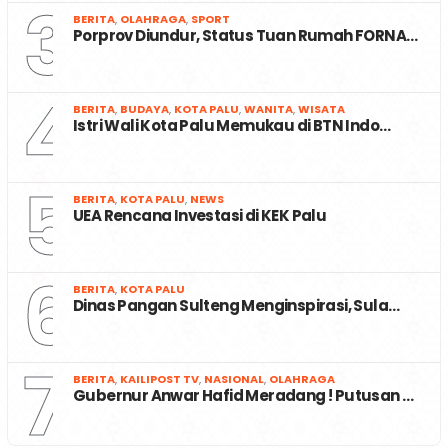
3
BERITA
,
OLAHRAGA
,
SPORT
Porprov Diundur, Status Tuan Rumah FORNA…
4
BERITA
,
BUDAYA
,
KOTA PALU
,
WANITA
,
WISATA
Istri Wali Kota Palu Memukau di BTN Indo…
5
BERITA
,
KOTA PALU
,
NEWS
UEA Rencana Investasi di KEK Palu
6
BERITA
,
KOTA PALU
Dinas Pangan Sulteng Menginspirasi, Sula…
7
BERITA
,
KAILIPOST TV
,
NASIONAL
,
OLAHRAGA
Gubernur Anwar Hafid Meradang ! Putusan …