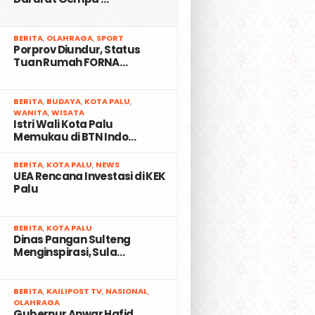
2
BERITA
,
OLAHRAGA
,
SPORT
Porprov Diundur, Status
Tuan Rumah FORNA…
3
BERITA
,
BUDAYA
,
KOTA PALU
,
WANITA
,
WISATA
Istri Wali Kota Palu
Memukau di BTN Indo…
4
BERITA
,
KOTA PALU
,
NEWS
UEA Rencana Investasi di KEK
Palu
5
BERITA
,
KOTA PALU
Dinas Pangan Sulteng
Menginspirasi, Sula…
6
BERITA
,
KAILIPOST TV
,
NASIONAL
,
OLAHRAGA
Gubernur Anwar Hafid