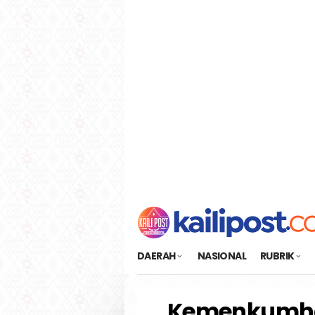
Loncat
tutup
ke
konten
DAERAH
NASIONAL
RUBRIK
Kemenkumha