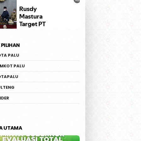
 PILIHAN
OTA PALU
EMKOT PALU
OTAPALU
ULTENG
IDER
TA UTAMA