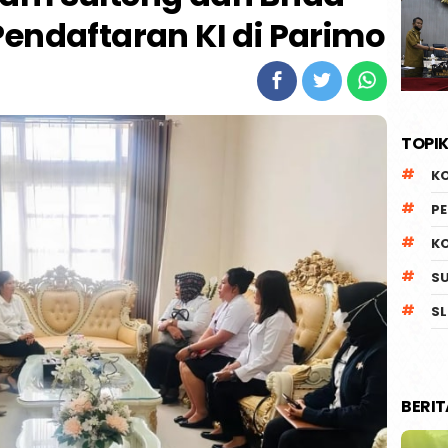
endaftaran KI di Parimo
TOPIK
K
P
K
S
SL
BERI