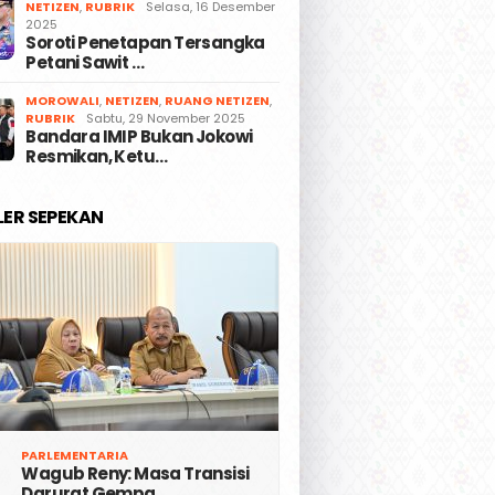
NETIZEN
,
RUBRIK
Selasa, 16 Desember
2025
Soroti Penetapan Tersangka
Petani Sawit …
MOROWALI
,
NETIZEN
,
RUANG NETIZEN
,
RUBRIK
Sabtu, 29 November 2025
Bandara IMIP Bukan Jokowi
Resmikan, Ketu…
LER SEPEKAN
PARLEMENTARIA
Wagub Reny: Masa Transisi
Darurat Gempa …