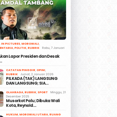
,
IN PICTURES
,
MOROWALI
,
ENTARIA
,
POLITIK
,
RUBRIK
Rabu, 7 Januari
 Akan Lapor Presiden dan Desak
…
CATATAN PINGGIR
,
OPINI
,
RUBRIK
Jumat, 2 Januari 2026
PILKADA (TAK) LANGSUNG
DAN LANGSUNG; SIA…
OLAHRAGA
,
RUBRIK
,
SPORT
Minggu, 21
Desember 2025
Musorkot Palu; Dibuka Wali
Kota, Reynold…
HUKUM
,
MOROWALI UTARA
,
RUANG