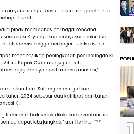
iki peran yang sangat besar dalam menjembatani
 setiap daerah.
edua pihak membahas berbagai rencana
 sosialisasi KI yang akan menyasar mulai dari
rah, akademisi hingga berbagai pelaku usaha.
dapat menghasilkan peningkatan perlindungan KI
POPU
024 ini. Bapak Gubernur juga telah
nsi di jajarannya mesti memiliki inovasi,”
l Kemenkumham Sulteng menargetkan
da tahun 2024 sebesar dua kali lipat dari tahun
isasi KI.
 kami lihat baik untuk dilakukan inventarisasi
1
semua dapat kita jangkau,” ujar Herlina. ***