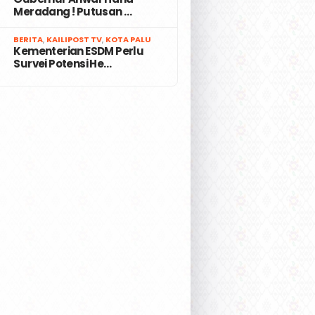
Meradang ! Putusan …
7
BERITA
,
KAILIPOST TV
,
KOTA PALU
Kementerian ESDM Perlu
Survei Potensi He…